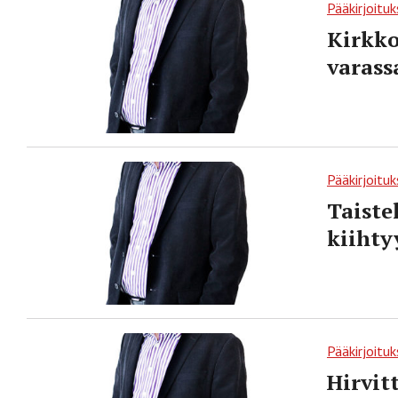
Pääkirjoituk
Kirkko
varass
Pääkirjoituk
Taiste
kiihty
Pääkirjoituk
Hirvit