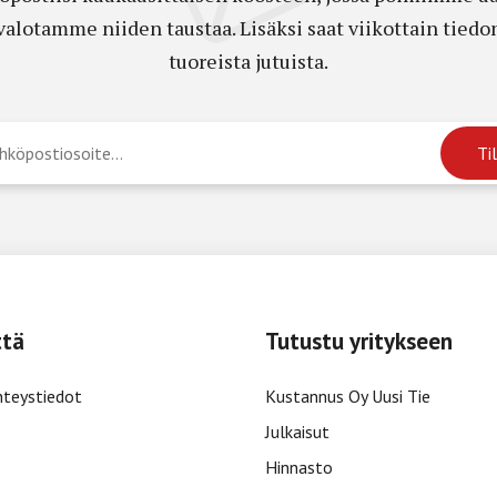
a valotamme niiden taustaa. Lisäksi saat viikottain ti
tuoreista jutuista.
ttä
Tutustu yritykseen
hteystiedot
Kustannus Oy Uusi Tie
Julkaisut
Hinnasto