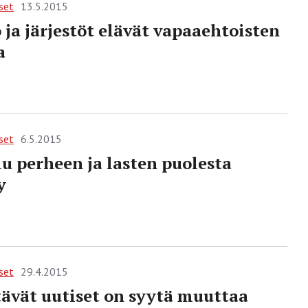
set
13.5.2015
 ja järjestöt elävät vapaaehtoisten
a
set
6.5.2015
lu perheen ja lasten puolesta
y
set
29.4.2015
tävät uutiset on syytä muuttaa