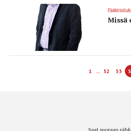
Pääkirjoituk
Missä 
…
1
52
53
5
Saat suoraan sähk