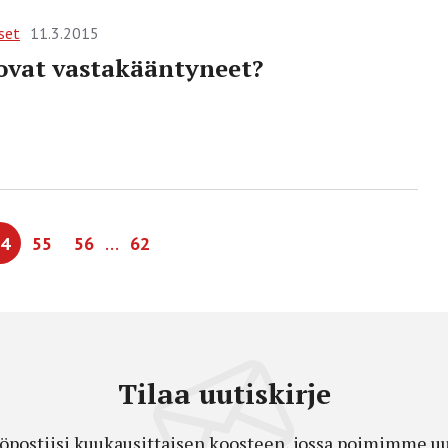
set
11.3.2015
ovat vastakääntyneet?
…
4
55
56
62
Tilaa uutiskirje
öpostiisi kuukausittaisen koosteen, jossa poimimme uut