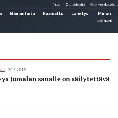
Tilaa
Ota yhteyttä
Näin verkkolehti t
a
Elämäntaito
Raamattu
Lähetys
Minun
tarinani
set
20.5.2015
ys Jumalan sanalle on säilytettävä