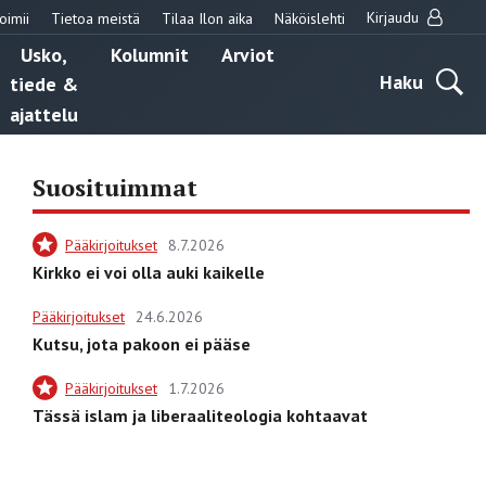
Kirjaudu
oimii
Tietoa meistä
Tilaa Ilon aika
Näköislehti
Usko,
Kolumnit
Arviot
Haku
tiede &
ajattelu
Suosituimmat
Pääkirjoitukset
8.7.2026
Kirkko ei voi olla auki kaikelle
Pääkirjoitukset
24.6.2026
Kutsu, jota pakoon ei pääse
Pääkirjoitukset
1.7.2026
Tässä islam ja liberaaliteologia kohtaavat