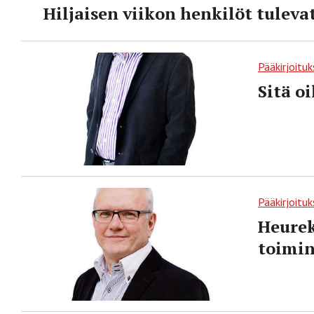
Hiljaisen viikon henkilöt tulevat
Pääkirjoituk
Sitä o
Pääkirjoituk
Heurek
toimi