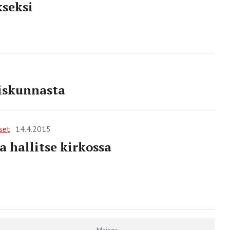
seksi
eiskunnasta
set
14.4.2015
a hallitse kirkossa