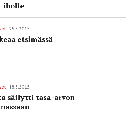
 iholle
set
25.3.2015
ikeaa etsimässä
set
18.3.2015
a säilytti tasa-arvon
nnassaan