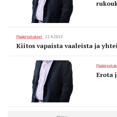
rukouk
Pääkirjoitukset
22.4.2015
Kiitos vapaista vaaleista ja yht
Pääkirjoituk
Erota j