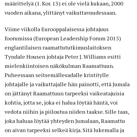
määrittelyä (1. Kor. 13) ei ole vielä kukaan, 2000
vuoden aikana, ylittänyt vaikuttavuudessaan.
Viime viikolla Eurooppalaisessa johtajuus
foorumissa (European Leadership Forum 2015)
englantilaisen raamattututkimuslaitoksen
Tyndale Housen johtaja Peter J. Williams esitti
mielenkiintoisen näkökulman Raamattuun.
Puheessaan seitsemällesadalle kristitylle
johtajalle ja vaikuttajalle hän painotti, että Jumala
on jättänyt Raamattuun tarpeeksi vaikeatajuisia
kohtia, jotta se, joka ei halua löytää häntä, voi
vedota niihin ja piiloutua niiden taakse. Sille taas,
joka haluaa löytää yhteyden Jumalaan, Raamattu
on aivan tarpeeksi selkeä kirja. Sitä lukemalla ja