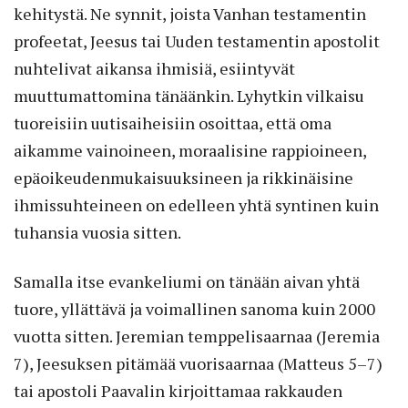
kehitystä. Ne synnit, joista Vanhan testamentin
profeetat, Jeesus tai Uuden testamentin apostolit
nuhtelivat aikansa ihmisiä, esiintyvät
muuttumattomina tänäänkin. Lyhytkin vilkaisu
tuoreisiin uutisaiheisiin osoittaa, että oma
aikamme vainoineen, moraalisine rappioineen,
epäoikeudenmukaisuuksineen ja rikkinäisine
ihmissuhteineen on edelleen yhtä syntinen kuin
tuhansia vuosia sitten.
Samalla itse evankeliumi on tänään aivan yhtä
tuore, yllättävä ja voimallinen sanoma kuin 2000
vuotta sitten. Jeremian temppelisaarnaa (Jeremia
7), Jeesuksen pitämää vuorisaarnaa (Matteus 5–7)
tai apostoli Paavalin kirjoittamaa rakkauden