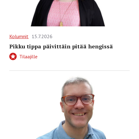
Kolumnit
15.7.2026
Pikku tippa päivittäin pitää hengissä
Tilaajille