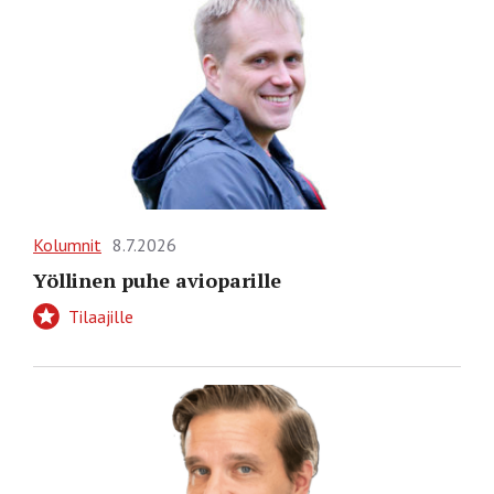
Kolumnit
8.7.2026
Yöllinen puhe avioparille
Tilaajille