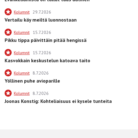
Kolumnit
29.7.2026
Vertailu käy meiltä luonnostaan
Kolumnit
15.7.2026
Pikku tippa päivittäin pitää hengissä
Kolumnit
15.7.2026
Kasvokkain keskustelun katoava taito
Kolumnit
8.7.2026
Yöllinen puhe avioparille
Kolumnit
8.7.2026
Joonas Konstig: Kohteliaisuus ei kysele tunteita