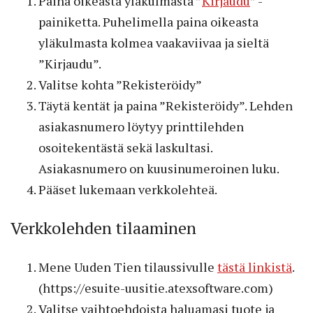
Paina oikeasta yläkulmasta ”
Kirjaudu
” -
painiketta. Puhelimella paina oikeasta
yläkulmasta kolmea vaakaviivaa ja sieltä
”Kirjaudu”.
Valitse kohta ”Rekisteröidy”
Täytä kentät ja paina ”Rekisteröidy”. Lehden
asiakasnumero löytyy printtilehden
osoitekentästä sekä laskultasi.
Asiakasnumero on kuusinumeroinen luku.
Pääset lukemaan verkkolehteä.
Verkkolehden tilaaminen
Mene Uuden Tien tilaussivulle
tästä linkistä
.
(https://esuite-uusitie.atexsoftware.com)
Valitse vaihtoehdoista haluamasi tuote ja