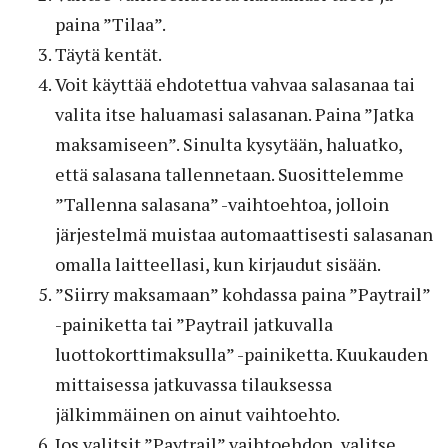
paina ”Tilaa”.
Täytä kentät.
Voit käyttää ehdotettua vahvaa salasanaa tai
valita itse haluamasi salasanan. Paina ”Jatka
maksamiseen”. Sinulta kysytään, haluatko,
että salasana tallennetaan. Suosittelemme
”Tallenna salasana” -vaihtoehtoa, jolloin
järjestelmä muistaa automaattisesti salasanan
omalla laitteellasi, kun kirjaudut sisään.
”Siirry maksamaan” kohdassa paina ”Paytrail”
-painiketta tai ”Paytrail jatkuvalla
luottokorttimaksulla” -painiketta. Kuukauden
mittaisessa jatkuvassa tilauksessa
jälkimmäinen on ainut vaihtoehto.
Jos valitsit ”Paytrail” vaihtoehdon, valitse