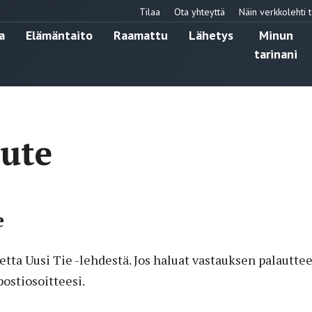
Tilaa
Ota yhteyttä
Näin verkkolehti t
a
Elämäntaito
Raamattu
Lähetys
Minun
tarinani
ute
e
tta Uusi Tie -lehdestä. Jos haluat vastauksen palauttee
ostiosoitteesi.