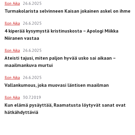
Ilon Aika
26.6.2025
Turmakolarista selvinneen Kaisan jokainen askel on ihme
Ilon Aika
26.6.2025
4 kiperää kysymystä kristinuskosta – Apologi Miikka
Niiranen vastaa
Ilon Aika
26.6.2025
Ateisti tajusi, miten paljon hyvää usko sai aikaan –
maailmankuva murtui
Ilon Aika
26.6.2025
Vallankumous, joka muovasi läntisen maailman
Ilon Aika
30.7.2019
Kun elämä pysäyttää, Raamatusta löytyvät sanat ovat
hätkähdyttäviä