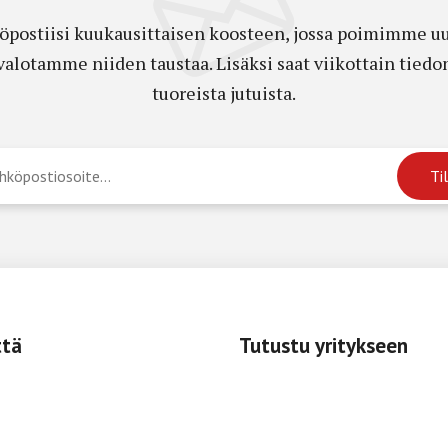
öpostiisi kuukausittaisen koosteen, jossa poimimme uut
a valotamme niiden taustaa. Lisäksi saat viikottain ti
tuoreista jutuista.
ttä
Tutustu yritykseen