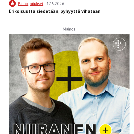
Pääkirjoitukset
17.6.2026
Erikoisuutta siedetään, pyhyyttä vihataan
Mainos