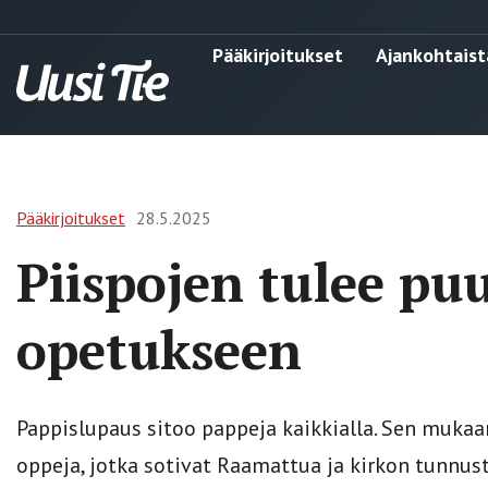
Pääkirjoitukset
Ajankohtaist
Pääkirjoitukset
28.5.2025
Piispojen tulee pu
opetukseen
Pappislupaus sitoo pappeja kaikkialla. Sen mukaan
oppeja, jotka sotivat Raamattua ja kirkon tunnus