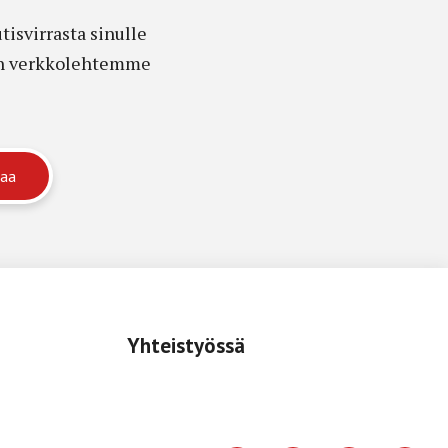
isvirrasta sinulle
edon verkkolehtemme
Yhteistyössä