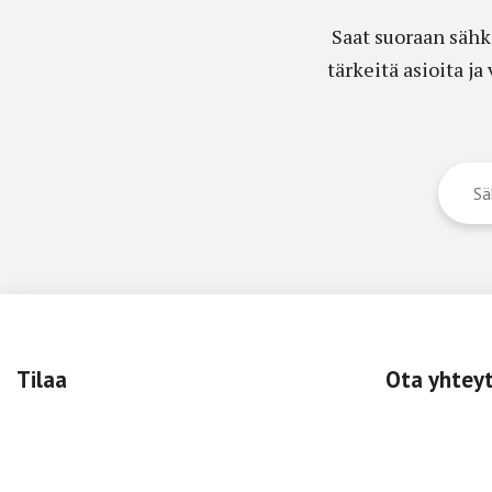
Saat suoraan sähk
tärkeitä asioita j
Tilaa
Ota yhtey