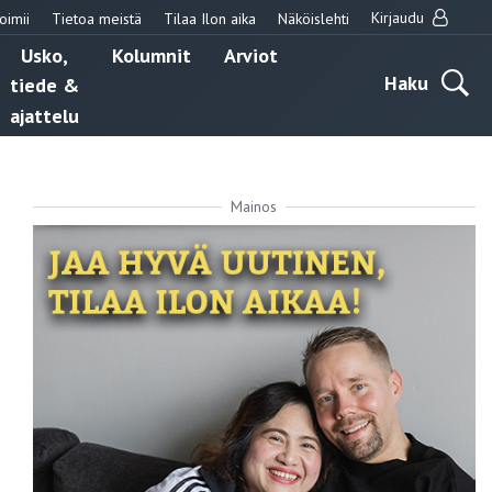
Kirjaudu
oimii
Tietoa meistä
Tilaa Ilon aika
Näköislehti
Usko,
Kolumnit
Arviot
Haku
tiede &
ajattelu
Mainos