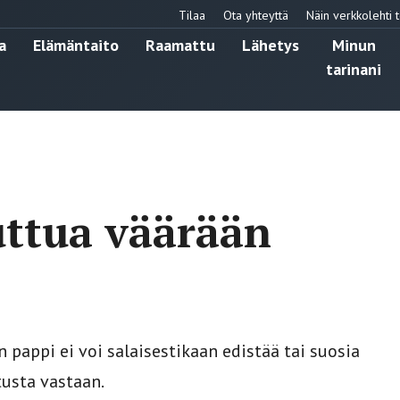
Tilaa
Ota yhteyttä
Näin verkkolehti t
a
Elämäntaito
Raamattu
Lähetys
Minun
tarinani
uttua väärään
 pappi ei voi salaisestikaan edistää tai suosia
tusta vastaan.