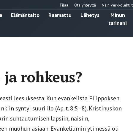
Tilaa
Ota yhteyttä
Näin verkkolehti t
a
Elämäntaito
Raamattu
Lähetys
Minun
tarinani
o ja rohkeus?
keasti Jeesuksesta. Kun evankelista Filippoksen
iin syntyi suuri ilo (Ap. t. 8:5–8). Kristinuskon
rin suhtautumisen lapsiin, naisiin,
een muuhun asiaan. Evankeliumin ytimessä oli