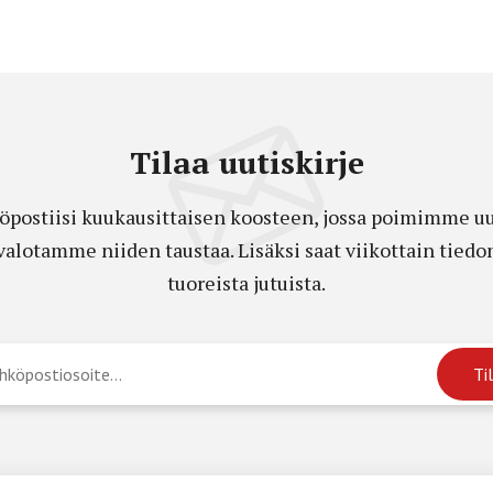
Tilaa uutiskirje
öpostiisi kuukausittaisen koosteen, jossa poimimme uut
a valotamme niiden taustaa. Lisäksi saat viikottain ti
tuoreista jutuista.