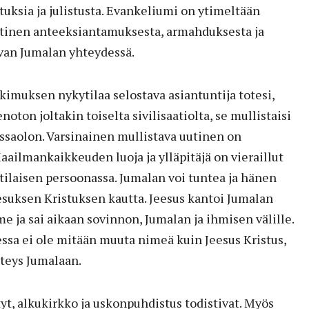
uksia ja julistusta. Evankeliumi on ytimeltään
tinen anteeksiantamuksesta, armahduksesta ja
van Jumalan yhteydessä.
tkimuksen nykytilaa selostava asiantuntija totesi,
oton joltakin toiselta sivilisaatiolta, se mullistaisi
saolon. Varsinainen mullistava uutinen on
ailmankaikkeuden luoja ja ylläpitäjä on vieraillut
ilaisen persoonassa. Jumalan voi tuntea ja hänen
esuksen Kristuksen kautta. Jeesus kantoi Jumalan
ja sai aikaan sovinnon, Jumalan ja ihmisen välille.
a ei ole mitään muuta nimeä kuin Jeesus Kristus,
hteys Jumalaan.
yt, alkukirkko ja uskonpuhdistus todistivat. Myös