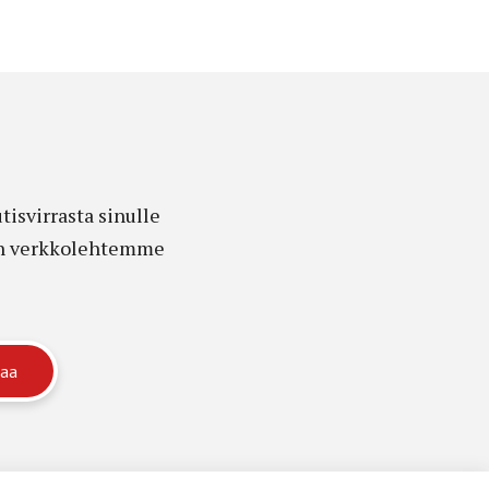
isvirrasta sinulle
edon verkkolehtemme