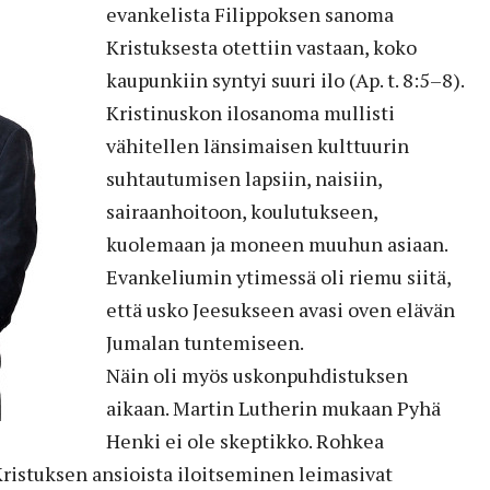
evankelista Filippoksen sanoma
Kristuksesta otettiin vastaan, koko
kaupunkiin syntyi suuri ilo (Ap. t. 8:5–8).
Kristinuskon ilosanoma mullisti
vähitellen länsimaisen kulttuurin
suhtautumisen lapsiin, naisiin,
sairaanhoitoon, koulutukseen,
kuolemaan ja moneen muuhun asiaan.
Evankeliumin ytimessä oli riemu siitä,
että usko Jeesukseen avasi oven elävän
Jumalan tuntemiseen.
Näin oli myös uskonpuhdistuksen
aikaan. Martin Lutherin mukaan Pyhä
Henki ei ole skeptikko. Rohkea
Kristuksen ansioista iloitseminen leimasivat