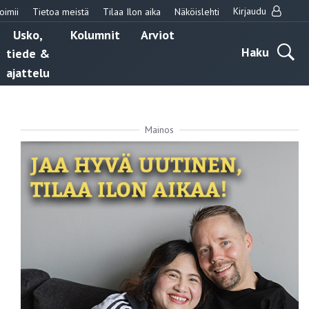
Kirjaudu
oimii
Tietoa meistä
Tilaa Ilon aika
Näköislehti
Usko,
Kolumnit
Arviot
Haku
tiede &
ajattelu
Mainos