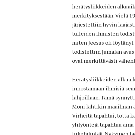
herätysliikkeiden alkuaiko
merkityksestään. Vielä 197
järjestettiin hyvin laajas
tulleiden ihmisten todist
miten Jeesus oli löytänyt
todistettiin Jumalan avu
ovat merkittävästi vähen
Herätysliikkeiden alkuai
innostamaan ihmisiä seur
lahjoillaan. Tämä synnytt
Moni lähtikin maailman ä
Virheitä tapahtui, totta k
ylilyöntejä tapahtuu aina
liikehdintää. Nykyinen la