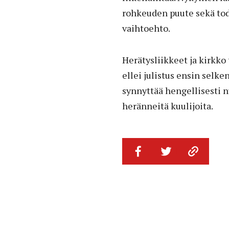
rohkeuden puute sekä tod
vaihtoehto.
Herätysliikkeet ja kirkko
ellei julistus ensin selke
synnyttää hengellisesti n
heränneitä kuulijoita.