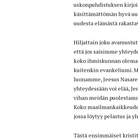
uskonpuhdistuksen kirjoit
käsittämättömän hyvä uu
uudesta elämästä rakasta
Hiljattain joku avaruustu
että jos saisimme yhteyden
koko ihmiskunnan olemas
kuitenkin evankeliumi. Ma
luonamme, Jeesus Nasaret
yhteydessään voi elää, Je
vihan meidän puolestamme 
Koko maailmankaikkeudess
jossa löytyy pelastus ja y
Tästä ensimmäiset kristit