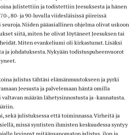
ina julistettiin ja todistettiin Jeesuksesta ja hänen
0-, 80- ja 90-luvulla viidesläisissä piireissä
ti seuroja. Niiden pääasiallinen ohjelma olivat uskoon
ukset siitä, miten he olivat löytäneet Jeesuksen tai
 heidät. Miten evankeliumi oli kirkastunut. Lisäksi
sta ja johdatuksesta. Nykyään todistuspuheenvuorot
tyneet.
koina julistus tähtäsi elämänmuutokseen ja pyrki
amaan Jeesusta ja palvelemaan häntä omilla
i valtavan määrän lähetysinnostusta ja -kannatusta.
äriin.
ai, sekä julistuksessa että toiminnassa. Virheitä ja
 siellä, missä syntisten ihmisten keskuudessa syntyy
ajalle levinnyt mitäänsanomaton julistus, ilon ja