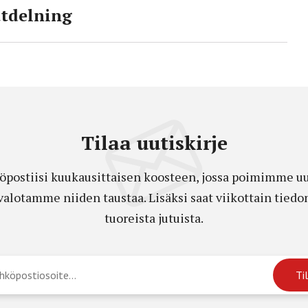
utdelning
Tilaa uutiskirje
öpostiisi kuukausittaisen koosteen, jossa poimimme uut
a valotamme niiden taustaa. Lisäksi saat viikottain ti
tuoreista jutuista.