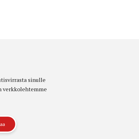
isvirrasta sinulle
edon verkkolehtemme