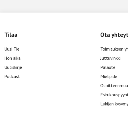
Tilaa
Ota yhtey
Uusi Tie
Toimituksen y
Ilon aika
Juttuvinkki
Uutiskirje
Palaute
Podcast
Mielipide
Osoitteenmuu
Esirukouspyyn
Lukijan kysym