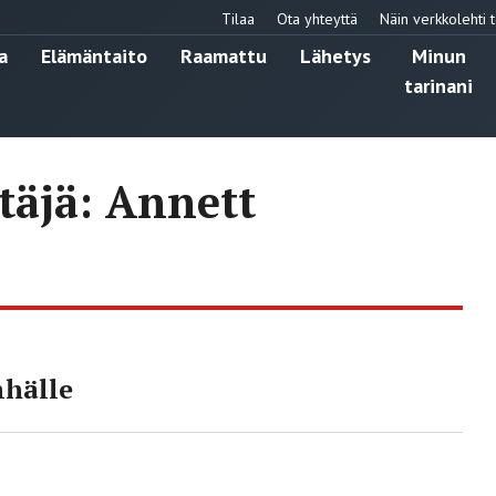
Tilaa
Ota yhteyttä
Näin verkkolehti t
a
Elämäntaito
Raamattu
Lähetys
Minun
tarinani
täjä: Annett
mhälle