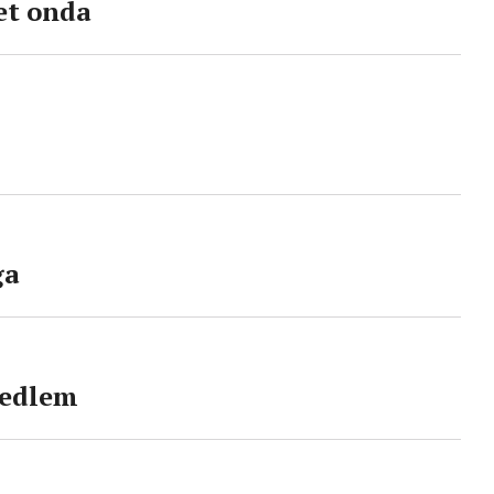
et onda
ga
medlem