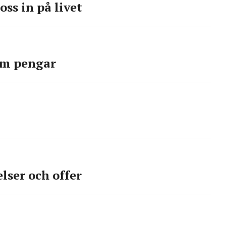
ss in på livet
om pengar
lser och offer