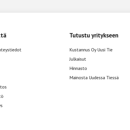
ttä
Tutustu yritykseen
hteystiedot
Kustannus Oy Uusi Tie
Julkaisut
Hinnasto
Mainosta Uudessa Tiessä
tos
tö
ys