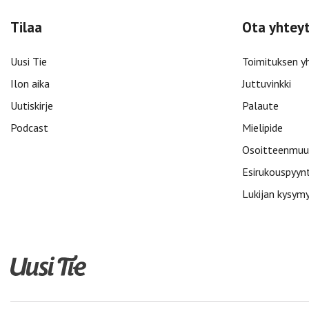
Tilaa
Ota yhtey
Uusi Tie
Toimituksen y
Ilon aika
Juttuvinkki
Uutiskirje
Palaute
Podcast
Mielipide
Osoitteenmuu
Esirukouspyyn
Lukijan kysym