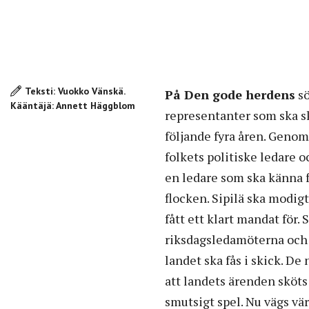
Teksti: Vuokko Vänskä.
På Den gode herdens
sö
Kääntäjä: Annett Häggblom
representanter som ska s
följande fyra åren. Genom
folkets politiske ledare 
en ledare som ska känna fo
flocken. Sipilä ska modigt
fått ett klart mandat för.
riksdagsledamöterna och
landet ska fås i skick. De
att landets ärenden sköts 
smutsigt spel. Nu vägs vä