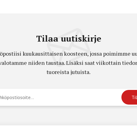
Tilaa uutiskirje
öpostiisi kuukausittaisen koosteen, jossa poimimme uut
a valotamme niiden taustaa. Lisäksi saat viikottain ti
tuoreista jutuista.