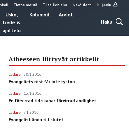
Kirjaudu
oimii
Tietoa meistä
Tilaa Ilon aika
Näköislehti
Usko,
Kolumnit
Arviot
Haku
tiede &
ajattelu
Aiheeseen liittyvät artikkelit
Ledare
20.1.2016
Evangeliets röst får inte tystna
Ledare
13.1.2016
En förvirrad tid skapar förvirrad andlighet
Ledare
7.1.2016
Evangelist ända till slutet