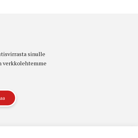
isvirrasta sinulle
edon verkkolehtemme