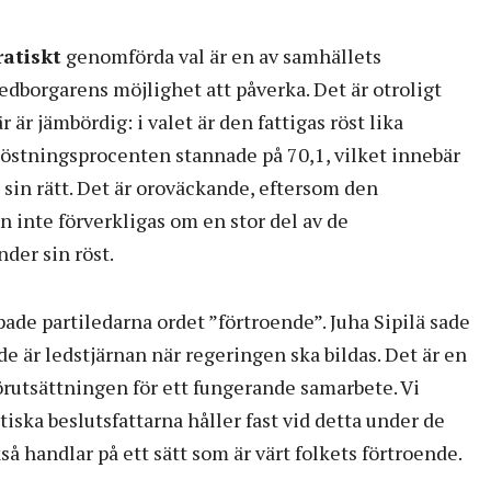
atiskt
genomförda val är en av samhällets
medborgarens möjlighet att påverka. Det är otroligt
är är jämbördig: i valet är den fattigas röst lika
Röstningsprocenten stannade på 70,1, vilket innebär
 sin rätt. Det är oroväckande, eftersom den
 inte förverkligas om en stor del av de
der sin röst.
ade partiledarna ordet ”förtroende”. Juha Sipilä sade
de är ledstjärnan när regeringen ska bildas. Det är en
örutsättningen för ett fungerande samarbete. Vi
tiska beslutsfattarna håller fast vid detta under de
så handlar på ett sätt som är värt folkets förtroende.