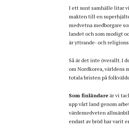
I ett sunt samhälle litar 
makten till en superhjäl
medvetna medborgare som p
landet och som modigt ock
är yttrande- och religion
Så är det inte överallt. I
om Nordkorea, världens me
totala bristen på folkväld
Som finländare
är vi ta
upp vårt land genom arbe
värdemedveten allmänbild
endast av bröd har varit e