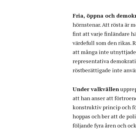
Fria, öppna och demokr
hörnstenar. Att rösta är 
fint att varje finländare h
värdefull som den rikas. 
att många inte utnyttjade
representativa demokratin
röstberättigade inte använ
Under valkvällen
upprep
att han anser att förtroen
konstruktiv princip och f
hoppas och ber att de poli
följande fyra åren och ock