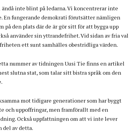
vi ändå inte blint på ledarna. Vi koncentrerar inte
te. En fungerande demokrati förutsätter nämligen
å den plats där de är gör sitt för att bygga upp
så använder sin yttrandefrihet. Vid sidan av fria val
sfriheten ett sunt samhälles obestridliga värden.
 detta nummer av tidningen Uusi Tie finns en artikel
st slutna stat, som talar sitt bistra språk om den
e.
cksamma mot tidigare generationer som har byggt
te och uppoffringar, men framförallt med en
ning. Också uppfattningen om att vi inte lever
n del av detta.