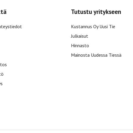
ttä
Tutustu yritykseen
hteystiedot
Kustannus Oy Uusi Tie
Julkaisut
Hinnasto
Mainosta Uudessa Tiessä
tos
tö
ys