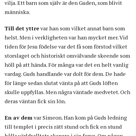
vilja. Ett barn som själv är den Guden, som blivit
människa.
Till det yttre
var han som vilket annat barn som
helst. Men i verkligheten var han mycket mer. Vid
tiden för Jesu födelse var det få som förstod vilket
storslaget och historiskt omvälvande skeende som
höll på att hända. För många var det en helt vanlig
vardag. Guds handlande var dolt för dem. De hade
för länge sedan slutat vänta på att Guds löften
skulle uppfyllas. Men några väntade medvetet. Och
deras väntan fick sin lön.
En av dem
var Simeon. Han kom på Guds ledning
till templet i precis rätt stund och fick en stund
hålla världsalltets skapare i sin famn. Om någon