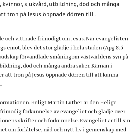
kvinnor, sjukvård, utbildning, död och många
tt tron på Jesus öppnade dörren till...
de och vittnade frimodigt om Jesus. När evangelisten
gs emot, blev det stor glädje i hela staden (Apg 8:5-
budskap förvandlade småningom västvärldens syn på
utbildning, död och många andra saker. Kärnan i
r att tron på Jesus öppnade dörren till att kunna
.
formationen. Enligt Martin Luther är den Helige
frimodig förkunnelse av evangeliet och glädje över
onens skrifter och förkunnelse. Evangeliet är till sin
het om förlåtelse, nåd och nytt liv i gemenskap med