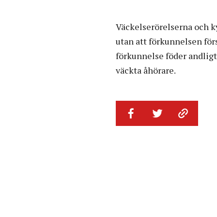
Väckelserörelserna och k
utan att förkunnelsen för
förkunnelse föder andlig
väckta åhörare.