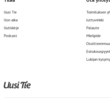
Uusi Tie
Toimituksen y
Ilon aika
Juttuvinkki
Uutiskirje
Palaute
Podcast
Mielipide
Osoitteenmuu
Esirukouspyyn
Lukijan kysym