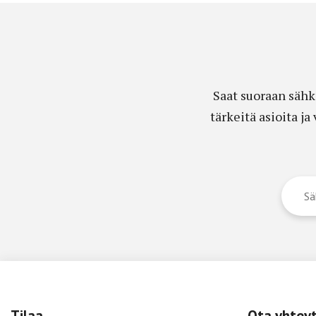
Saat suoraan sähk
tärkeitä asioita j
Tilaa
Ota yhtey