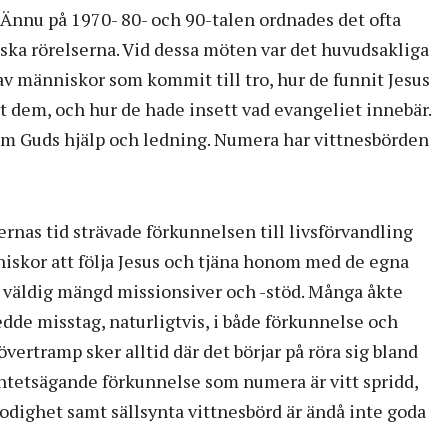
 Ännu på 1970- 80- och 90-talen ordnades det ofta
ska rörelserna. Vid dessa möten var det huvudsakliga
v människor som kommit till tro, hur de funnit Jesus
it dem, och hur de hade insett vad evangeliet innebär.
m Guds hjälp och ledning. Numera har vittnesbörden
ernas tid strävade förkunnelsen till livsförvandling
nniskor att följa Jesus och tjäna honom med de egna
n väldig mängd missionsiver och -stöd. Många åkte
edde misstag, naturligtvis, i både förkunnelse och
ertramp sker alltid där det börjar på röra sig bland
ntetsägande förkunnelse som numera är vitt spridd,
modighet samt sällsynta vittnesbörd är ändå inte goda