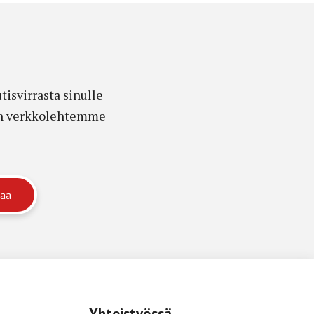
isvirrasta sinulle
edon verkkolehtemme
Yhteistyössä