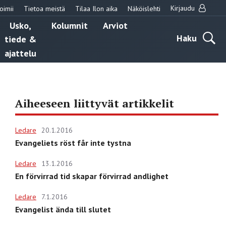
Kirjaudu
oimii
Tietoa meistä
Tilaa Ilon aika
Näköislehti
Usko,
Kolumnit
Arviot
Haku
tiede &
ajattelu
Aiheeseen liittyvät artikkelit
Ledare
20.1.2016
Evangeliets röst får inte tystna
Ledare
13.1.2016
En förvirrad tid skapar förvirrad andlighet
Ledare
7.1.2016
Evangelist ända till slutet