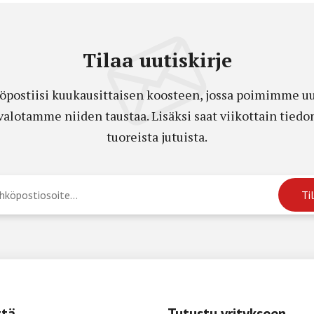
Tilaa uutiskirje
öpostiisi kuukausittaisen koosteen, jossa poimimme uut
a valotamme niiden taustaa. Lisäksi saat viikottain ti
tuoreista jutuista.
ttä
Tutustu yritykseen