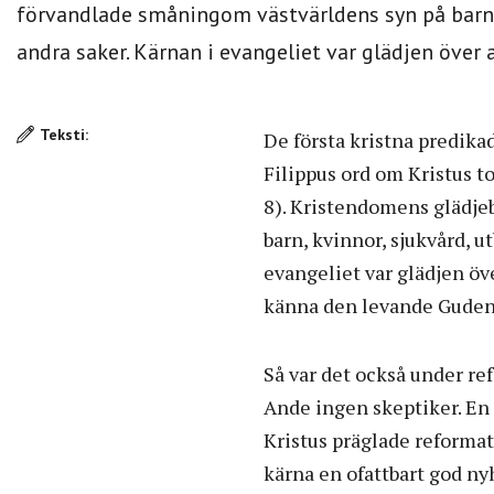
förvandlade småningom västvärldens syn på barn, 
andra saker. Kärnan i evangeliet var glädjen över a
Teksti:
De första kristna predika
Filippus ord om Kristus to
8). Kristendomens glädje
barn, kvinnor, sjukvård, 
evangeliet var glädjen öve
känna den levande Guden
Så var det också under re
Ande ingen skeptiker. En 
Kristus präglade reformati
kärna en ofattbart god ny