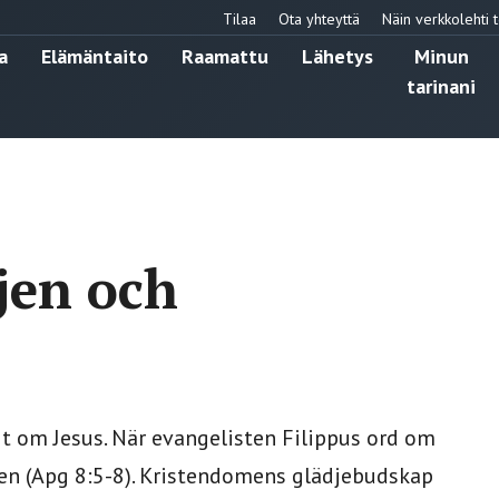
Tilaa
Ota yhteyttä
Näin verkkolehti t
a
Elämäntaito
Raamattu
Lähetys
Minun
tarinani
jen och
gt om Jesus. När evangelisten Filippus ord om
aden (Apg 8:5-8). Kristendomens glädjebudskap