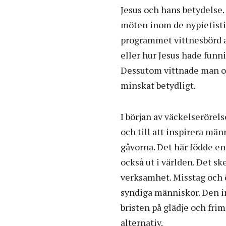
Jesus och hans betydelse.
möten inom de nypietisti
programmet vittnesbörd a
eller hur Jesus hade funn
Dessutom vittnade man o
minskat betydligt.
I början av väckelserörels
och till att inspirera mä
gåvorna. Det här födde e
också ut i världen. Det sk
verksamhet. Misstag och öv
syndiga människor. Den i
bristen på glädje och fri
alternativ.