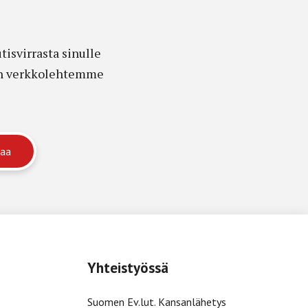
isvirrasta sinulle
edon verkkolehtemme
Yhteistyössä
Suomen Ev.lut. Kansanlähetys