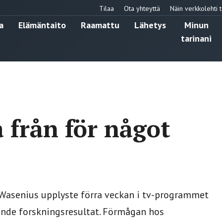
Tilaa
Ota yhteyttä
Näin verkkolehti t
a
Elämäntaito
Raamattu
Lähetys
Minun
tarinani
å från för något
r Wasenius upplyste förra veckan i tv-programmet
nde forskningsresultat. Förmågan hos