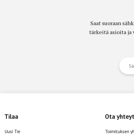
Saat suoraan sähk
tärkeitä asioita j
Tilaa
Ota yhtey
Uusi Tie
Toimituksen y