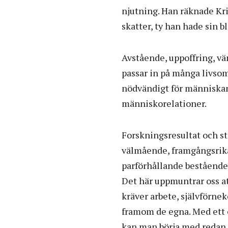
njutning. Han räknade Kr
skatter, ty han hade sin b
Avstående, uppoffring, vä
passar in på många livsom
nödvändigt för människan
människorelationer.
Forskningsresultat och st
välmående, framgångsrika 
parförhållande bestående 
Det här uppmuntrar oss att
kräver arbete, självförne
framom de egna. Med ett o
kan man börja med redan s