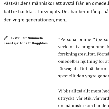
västvärldens människor att avstå från en omedelb
bättre har klart försvagats. Det här beror långt på
den yngre generationen, men...
Teksti: Leif Nummela.
”Personal brainer” (perso
Kääntäjä: Annett Häggblom
veckan i tv-programmet M
forskningsresultat. Förmå
omedelbar njutning för at
försvagats. Det här beror 
speciellt den yngre gene
Vi blir alltså allt mera h
uttryckt: vår etik, vår vär
en människa som har denna