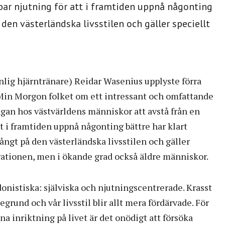
ar njutning för att i framtiden uppnå någonting
 den västerländska livsstilen och gäller speciellt
nlig hjärntränare) Reidar Wasenius upplyste förra
in Morgon folket om ett intressant och omfattande
gan hos västvärldens människor att avstå från en
t i framtiden uppnå någonting bättre har klart
långt på den västerländska livsstilen och gäller
rationen, men i ökande grad också äldre människor.
edonistiska: själviska och njutningscentrerade. Krasst
degrund och vår livsstil blir allt mera fördärvade. För
 inriktning på livet är det onödigt att försöka