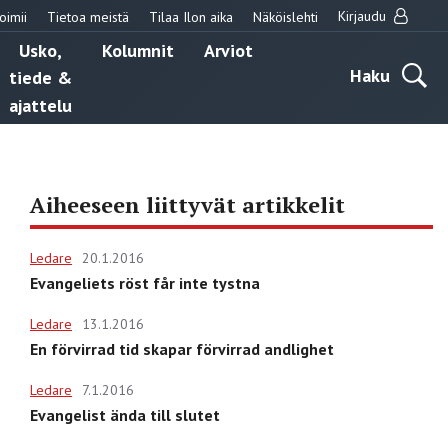
Kirjaudu
oimii
Tietoa meistä
Tilaa Ilon aika
Näköislehti
Usko,
Kolumnit
Arviot
Haku
tiede &
ajattelu
Aiheeseen liittyvät artikkelit
Ledare
20.1.2016
Evangeliets röst får inte tystna
Ledare
13.1.2016
En förvirrad tid skapar förvirrad andlighet
Ledare
7.1.2016
Evangelist ända till slutet