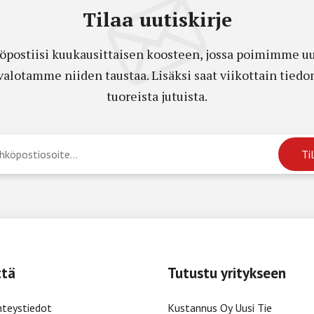
Tilaa uutiskirje
öpostiisi kuukausittaisen koosteen, jossa poimimme uut
a valotamme niiden taustaa. Lisäksi saat viikottain ti
tuoreista jutuista.
ttä
Tutustu yritykseen
hteystiedot
Kustannus Oy Uusi Tie