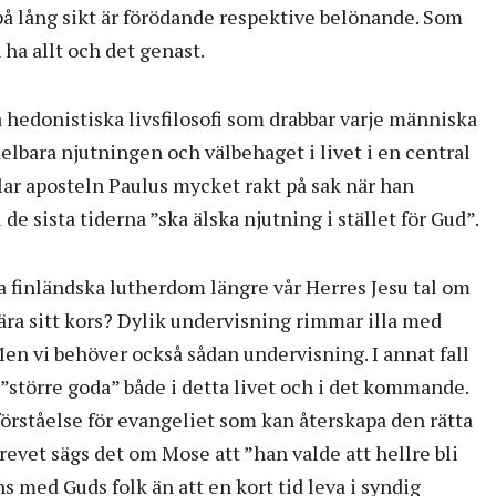
l på lång sikt är förödande respektive belönande. Som
 ha allt och det genast.
hedonistiska livsfilosofi som drabbar varje människa
lbara njutningen och välbehaget i livet i en central
 talar aposteln Paulus mycket rakt på sak när han
de sista tiderna ”ska älska njutning i stället för Gud”.
 finländska lutherdom längre vår Herres Jesu tal om
bära sitt kors? Dylik undervisning rimmar illa med
en vi behöver också sådan undervisning. I annat fall
 ”större goda” både i detta livet och i det kommande.
förståelse för evangeliet som kan återskapa den rätta
brevet sägs det om Mose att ”han valde att hellre bli
s med Guds folk än att en kort tid leva i syndig