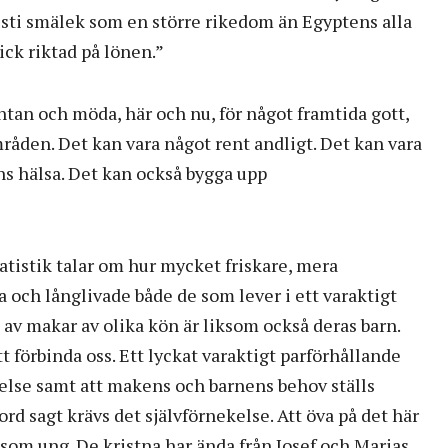
isti smälek som en större rikedom än Egyptens alla
lick riktad på lönen.”
ntan och möda, här och nu, för något framtida gott,
råden. Det kan vara något rent andligt. Det kan vara
s hälsa. Det kan också bygga upp
atistik talar om hur mycket friskare, mera
och långlivade både de som lever i ett varaktigt
av makar av olika kön är liksom också deras barn.
 förbinda oss. Ett lyckat varaktigt parförhållande
kelse samt att makens och barnens behov ställs
rd sagt krävs det självförnekelse. Att öva på det här
om ung. De kristna har ända från Josef och Marias