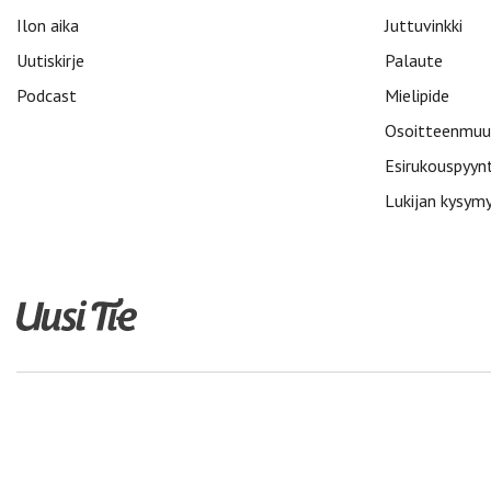
Ilon aika
Juttuvinkki
Uutiskirje
Palaute
Podcast
Mielipide
Osoitteenmuu
Esirukouspyyn
Lukijan kysym