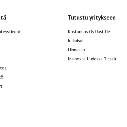
ttä
Tutustu yritykseen
hteystiedot
Kustannus Oy Uusi Tie
Julkaisut
Hinnasto
Mainosta Uudessa Tiessä
tos
tö
ys