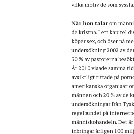
vilka motiv de som syssl
När hon talar
om männis
de kristna. I ett kapitel d
köper sex, och öser på me
undersökning 2002 av de
30 % av pastorerna besök
År 2010 visade samma tid
avsiktligt tittade på porn
amerikanska organisation
männen och 20 % av de kris
undersökningar från Tyskl
regelbundet på internetpo
människohandeln. Det är 
inbringar årligen 100 mil