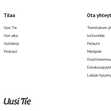
Tilaa
Ota yhtey
Uusi Tie
Toimituksen y
Ilon aika
Juttuvinkki
Uutiskirje
Palaute
Podcast
Mielipide
Osoitteenmuu
Esirukouspyyn
Lukijan kysym