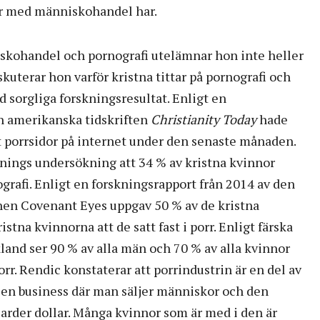
ar med människohandel har.
kohandel och pornografi utelämnar hon inte heller
iskuterar hon varför kristna tittar på pornografi och
d sorgliga forskningsresultat. Enligt en
n amerikanska tidskriften
Christianity Today
hade
t porrsidor på internet under den senaste månaden.
nings undersökning att 34 % av kristna kvinnor
ografi. Enligt en forskningsrapport från 2014 av den
en Covenant Eyes uppgav 50 % av de kristna
tna kvinnorna att de satt fast i porr. Enligt färska
and ser 90 % av alla män och 70 % av alla kvinnor
rr. Rendic konstaterar att porrindustrin är en del av
en business där man säljer människor och den
jarder dollar. Många kvinnor som är med i den är