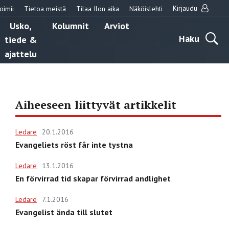
Kirjaudu
oimii
Tietoa meistä
Tilaa Ilon aika
Näköislehti
Usko,
Kolumnit
Arviot
Haku
tiede &
ajattelu
Aiheeseen liittyvät artikkelit
Ledare
20.1.2016
Evangeliets röst får inte tystna
Ledare
13.1.2016
En förvirrad tid skapar förvirrad andlighet
Ledare
7.1.2016
Evangelist ända till slutet