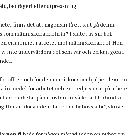
ld, bedrägeri eller utpressning.
eter finns det att någonsin få ett slut på denna
s som människohandeln är? I slutet av sin bok
gen erfarenhet i arbetet mot människohandel. Hon
tt vi inte undervärdera det som var och en kan göra i
ndel.
 för offren och för de människor som hjälper dem, en
a in medel för arbetet och en tredje satsar på arbetet
fjärde arbetar på ministerienivå för att förhindra
fter är lika värdefulla och de behövs alla”, skriver
ainen.fi
hade för någon månad sedan en nyhet om