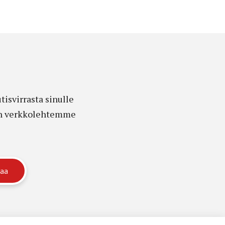
isvirrasta sinulle
edon verkkolehtemme