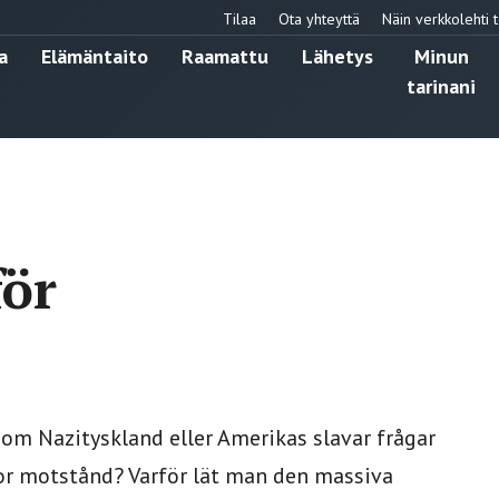
Tilaa
Ota yhteyttä
Näin verkkolehti t
a
Elämäntaito
Raamattu
Lähetys
Minun
tarinani
för
 om Nazityskland eller Amerikas slavar frågar
kor motstånd? Varför lät man den massiva