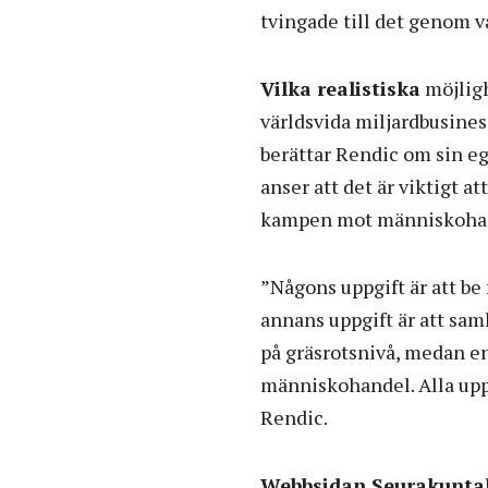
tvingade till det genom vå
Vilka realistiska
möjligh
världsvida miljardbusines
berättar Rendic om sin e
anser att det är viktigt a
kampen mot människoha
”Någons uppgift är att be
annans uppgift är att saml
på gräsrotsnivå, medan en 
människohandel. Alla uppgi
Rendic.
Webbsidan Seurakuntal