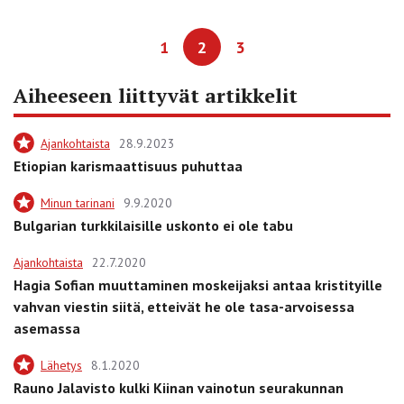
1
2
3
Aiheeseen liittyvät artikkelit
Ajankohtaista
28.9.2023
Etiopian karismaattisuus puhuttaa
Minun tarinani
9.9.2020
Bulgarian turkkilaisille uskonto ei ole tabu
Ajankohtaista
22.7.2020
Hagia Sofian muuttaminen moskeijaksi antaa kristityille
vahvan viestin siitä, etteivät he ole tasa-arvoisessa
asemassa
Lähetys
8.1.2020
Rauno Jalavisto kulki Kiinan vainotun seurakunnan