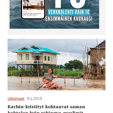
Ulkomaat
9.1.2019
Kachin-kristityt kohtaavat saman
kohtalon kuin rohingya-muslimit