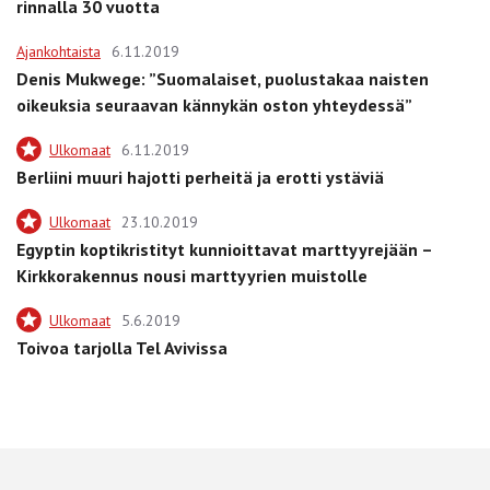
rinnalla 30 vuotta
Ajankohtaista
6.11.2019
Denis Mukwege: ”Suomalaiset, puolustakaa naisten
oikeuksia seuraavan kännykän oston yhteydessä”
Ulkomaat
6.11.2019
Berliini muuri hajotti perheitä ja erotti ystäviä
Ulkomaat
23.10.2019
Egyptin koptikristityt kunnioittavat marttyyrejään –
Kirkkorakennus nousi marttyyrien muistolle
Ulkomaat
5.6.2019
Toivoa tarjolla Tel Avivissa