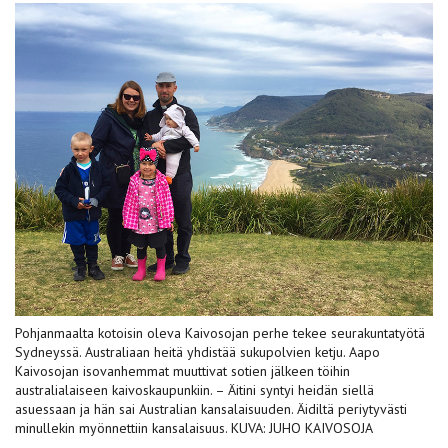
Pohjanmaalta kotoisin oleva Kaivos­ojan perhe tekee seurakuntatyötä
Sydneyssä. Australiaan heitä yhdistää sukupolvien ketju. Aapo
Kaivosojan isovanhemmat muuttivat sotien jälkeen töihin
australialaiseen kaivoskaupunkiin. ­– Äitini syntyi heidän siellä
asuessaan ja hän sai Australian kansalaisuuden. Äidiltä periytyvästi
minullekin myönnettiin kansalaisuus. KUVA: JUHO KAIVOSOJA