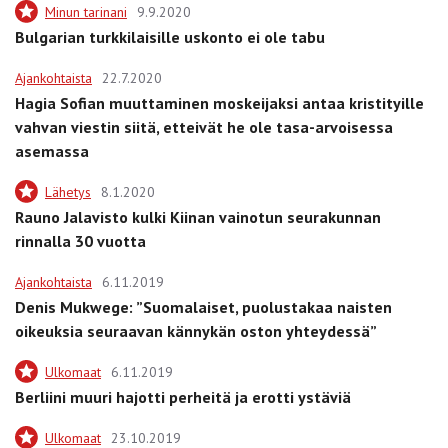
Minun tarinani
9.9.2020
Bulgarian turkkilaisille uskonto ei ole tabu
Ajankohtaista
22.7.2020
Hagia Sofian muuttaminen moskeijaksi antaa kristityille
vahvan viestin siitä, etteivät he ole tasa-arvoisessa
asemassa
Lähetys
8.1.2020
Rauno Jalavisto kulki Kiinan vainotun seurakunnan
rinnalla 30 vuotta
Ajankohtaista
6.11.2019
Denis Mukwege: ”Suomalaiset, puolustakaa naisten
oikeuksia seuraavan kännykän oston yhteydessä”
Ulkomaat
6.11.2019
Berliini muuri hajotti perheitä ja erotti ystäviä
Ulkomaat
23.10.2019