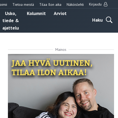
Kirjaudu
oimii
Tietoa meistä
Tilaa Ilon aika
Näköislehti
Usko,
Kolumnit
Arviot
Haku
tiede &
ajattelu
Mainos