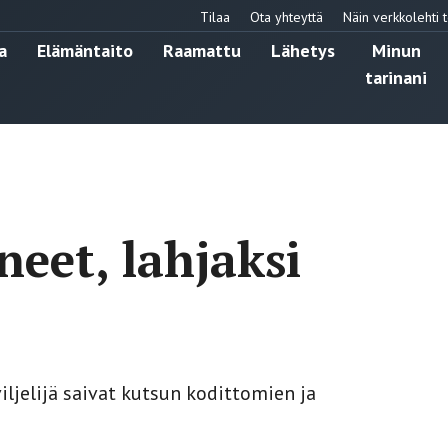
Tilaa
Ota yhteyttä
Näin verkkolehti t
a
Elämäntaito
Raamattu
Lähetys
Minun
tarinani
neet, lahjaksi
iljelijä saivat kutsun kodittomien ja