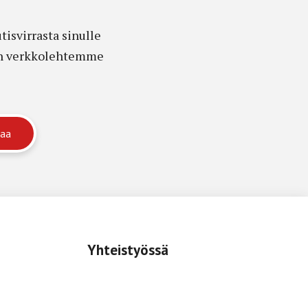
isvirrasta sinulle
edon verkkolehtemme
Yhteistyössä