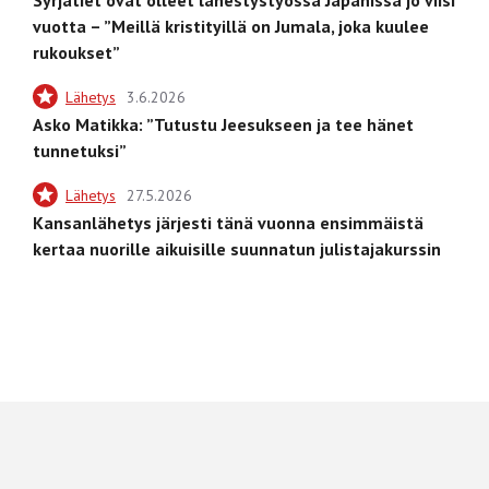
vuotta – ”Meillä kristityillä on Jumala, joka kuulee
rukoukset”
Lähetys
3.6.2026
Asko Matikka: ”Tutustu Jeesukseen ja tee hänet
tunnetuksi”
Lähetys
27.5.2026
Kansanlähetys järjesti tänä vuonna ensimmäistä
kertaa nuorille aikuisille suunnatun julistajakurssin