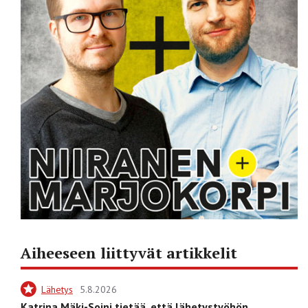
Aiheeseen liittyvät artikkelit
Lähetys
5.8.2026
Katrina Mäki-Soini tietää, että lähetystyöhön