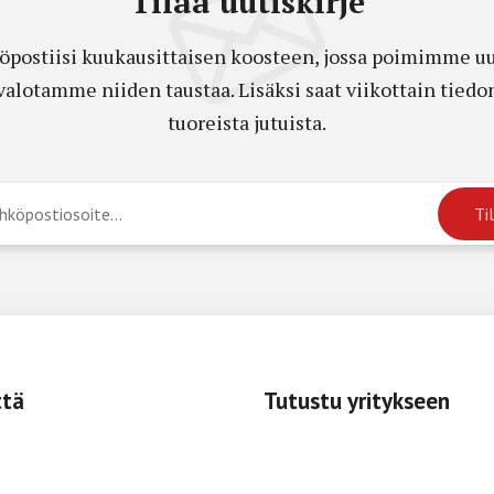
Tilaa uutiskirje
öpostiisi kuukausittaisen koosteen, jossa poimimme uut
a valotamme niiden taustaa. Lisäksi saat viikottain ti
tuoreista jutuista.
ttä
Tutustu yritykseen