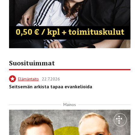
Suosituimmat
Elämäntaito
22.7.2026
Seitsemän arkista tapaa evankelioida
Mainos