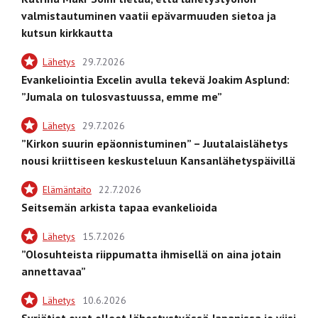
valmistautuminen vaatii epävarmuuden sietoa ja
kutsun kirkkautta
Lähetys
29.7.2026
Evankeliointia Excelin avulla tekevä Joakim Asplund:
”Jumala on tulosvastuussa, emme me”
Lähetys
29.7.2026
”Kirkon suurin epäonnistuminen” – Juutalaislähetys
nousi kriittiseen keskusteluun Kansanlähetyspäivillä
Elämäntaito
22.7.2026
Seitsemän arkista tapaa evankelioida
Lähetys
15.7.2026
”Olosuhteista riippumatta ihmisellä on aina jotain
annettavaa”
Lähetys
10.6.2026
Syrjätiet ovat olleet lähestystyössä Japanissa jo viisi