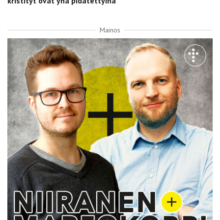
kristityt ovat yhä pidätettyinä
Mainos