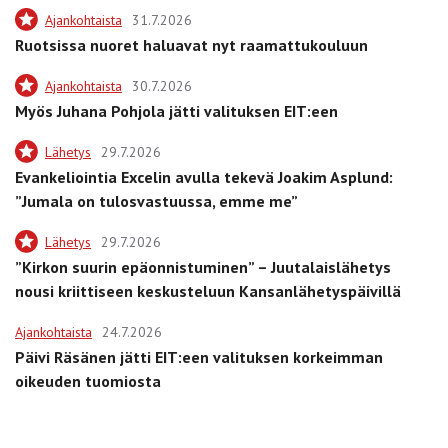
Ajankohtaista
31.7.2026
Ruotsissa nuoret haluavat nyt raamattukouluun
Ajankohtaista
30.7.2026
Myös Juhana Pohjola jätti valituksen EIT:een
Lähetys
29.7.2026
Evankeliointia Excelin avulla tekevä Joakim Asplund:
”Jumala on tulosvastuussa, emme me”
Lähetys
29.7.2026
”Kirkon suurin epäonnistuminen” – Juutalaislähetys
nousi kriittiseen keskusteluun Kansanlähetyspäivillä
Ajankohtaista
24.7.2026
Päivi Räsänen jätti EIT:een valituksen korkeimman
oikeuden tuomiosta