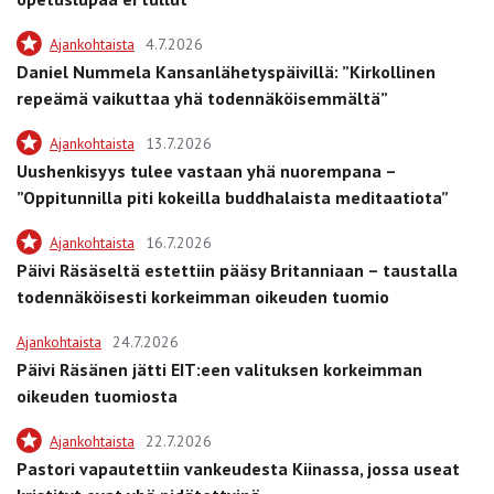
Ajankohtaista
4.7.2026
Daniel Nummela Kansanlähetyspäivillä: ”Kirkollinen
repeämä vaikuttaa yhä todennäköisemmältä”
Ajankohtaista
13.7.2026
Uushenkisyys tulee vastaan yhä nuorempana –
”Oppitunnilla piti kokeilla buddhalaista meditaatiota”
Ajankohtaista
16.7.2026
Päivi Räsäseltä estettiin pääsy Britanniaan – taustalla
todennäköisesti korkeimman oikeuden tuomio
Ajankohtaista
24.7.2026
Päivi Räsänen jätti EIT:een valituksen korkeimman
oikeuden tuomiosta
Ajankohtaista
22.7.2026
Pastori vapautettiin vankeudesta Kiinassa, jossa useat