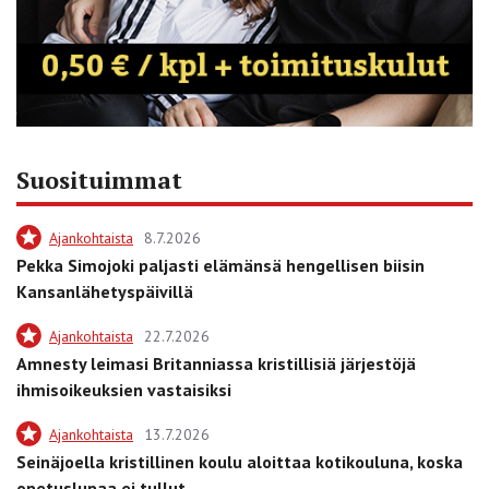
Suosituimmat
Ajankohtaista
8.7.2026
Pekka Simojoki paljasti elämänsä hengellisen biisin
Kansanlähetyspäivillä
Ajankohtaista
22.7.2026
Amnesty leimasi Britanniassa kristillisiä järjestöjä
ihmisoikeuksien vastaisiksi
Ajankohtaista
13.7.2026
Seinäjoella kristillinen koulu aloittaa kotikouluna, koska
opetuslupaa ei tullut