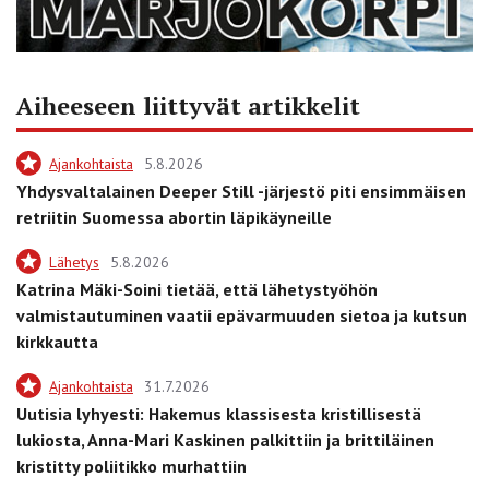
Aiheeseen liittyvät artikkelit
Ajankohtaista
5.8.2026
Yhdysvaltalainen Deeper Still -järjestö piti ensimmäisen
retriitin Suomessa abortin läpikäyneille
Lähetys
5.8.2026
Katrina Mäki-Soini tietää, että lähetystyöhön
valmistautuminen vaatii epävarmuuden sietoa ja kutsun
kirkkautta
Ajankohtaista
31.7.2026
Uutisia lyhyesti: Hakemus klassisesta kristillisestä
lukiosta, Anna-Mari Kaskinen palkittiin ja brittiläinen
kristitty poliitikko murhattiin