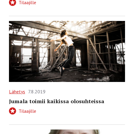
Tilaajille
Lähetys
7.8.2019
Jumala toimii kaikissa olosuhteissa
Tilaajille