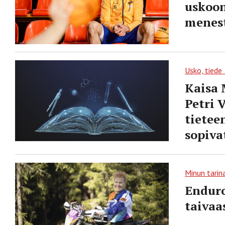
uskoon
menes
Usko, tiede
Kaisa 
Petri 
tietee
sopiva
Minun tarin
Enduro
taivaa