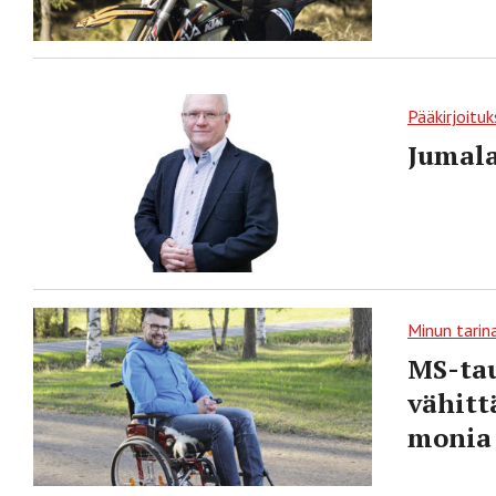
Pääkirjoituk
Jumala
Minun tarin
MS-tau
vähitt
monia 