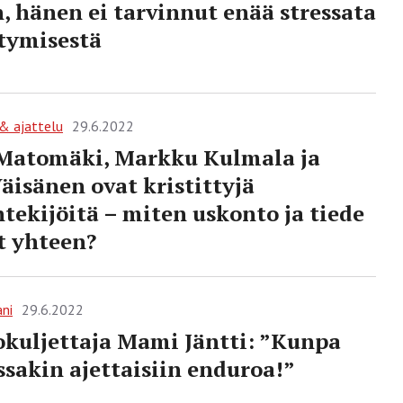
, hänen ei tarvinnut enää stressata
tymisestä
 & ajattelu
29.6.2022
Matomäki, Markku Kulmala ja
Väisänen ovat kristittyjä
ntekijöitä – miten uskonto ja tiede
t yhteen?
ani
29.6.2022
kuljettaja Mami Jäntti: ”Kunpa
ssakin ajettaisiin enduroa!”