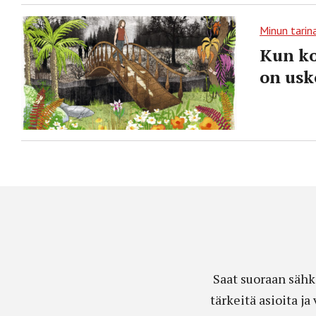
Minun tarin
Kun ko
on usk
Saat suoraan sähk
tärkeitä asioita j