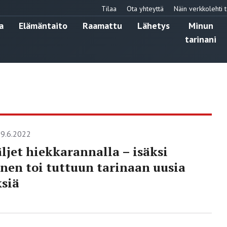
Tilaa
Ota yhteyttä
Näin verkkolehti t
a
Elämäntaito
Raamattu
Lähetys
Minun
tarinani
9.6.2022
äljet hiekkarannalla – isäksi
nen toi tuttuun tarinaan uusia
siä