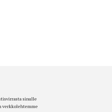
isvirrasta sinulle
edon verkkolehtemme