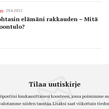
ani
29.6.2022
htasin elämäni rakkauden – Mitä
oontulo?
Tilaa uutiskirje
öpostiisi kuukausittaisen koosteen, jossa poimimme uut
a valotamme niiden taustaa. Lisäksi saat viikottain ti