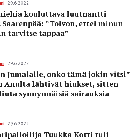
ani
29.6.2022
iehiä kouluttava luutnantti
 Saarenpää: ”Toivon, ettei minun
n tarvitse tappaa”
ani
29.6.2022
n Jumalalle, onko tämä jokin vitsi”
n Anulta lähtivät hiukset, sitten
 liuta synnynnäisiä sairauksia
ani
29.6.2022
ripalloilija Tuukka Kotti tuli