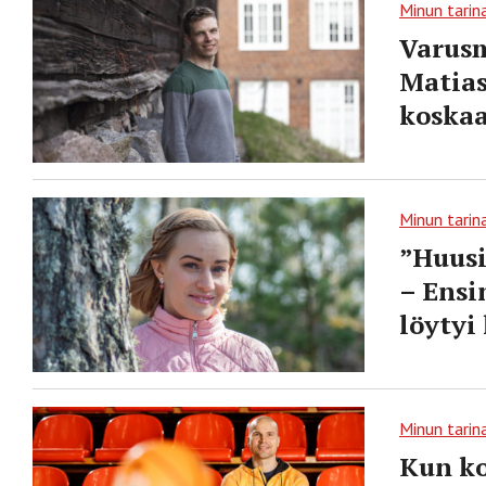
Minun tarin
Varusm
Matias
koskaa
Minun tarin
”Huusi
– Ensi
löytyi
Minun tarin
Kun ko