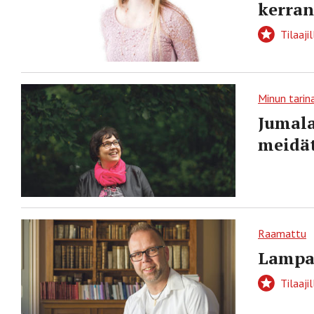
kerran
Tilaajil
Minun tarin
Jumala
meidä
Raamattu
Lampa
Tilaajil