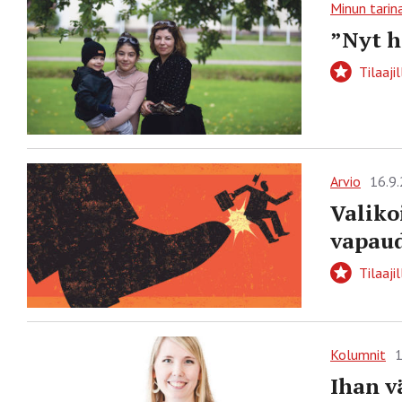
Minun tarin
”Nyt h
Tilaajil
Arvio
16.9
Valiko
vapau
Tilaajil
Kolumnit
1
Ihan v