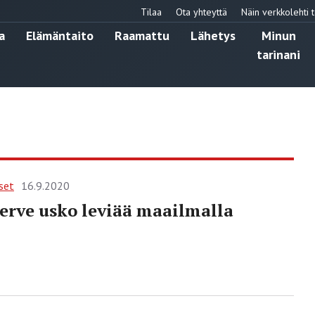
Tilaa
Ota yhteyttä
Näin verkkolehti t
a
Elämäntaito
Raamattu
Lähetys
Minun
tarinani
set
16.9.2020
erve usko leviää maailmalla