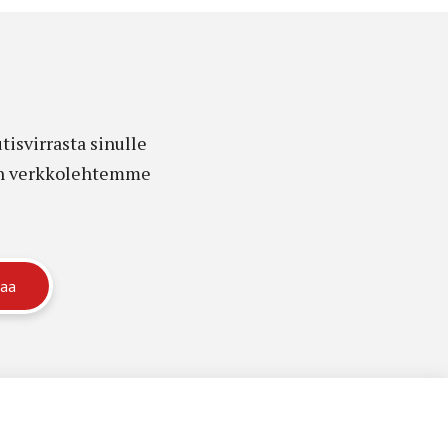
isvirrasta sinulle
edon verkkolehtemme