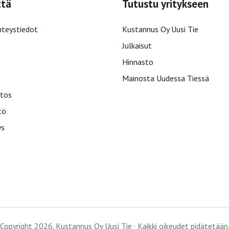
ttä
Tutustu yritykseen
hteystiedot
Kustannus Oy Uusi Tie
Julkaisut
Hinnasto
Mainosta Uudessa Tiessä
tos
tö
ys
Copyright 2026. Kustannus Oy Uusi Tie · Kaikki oikeudet pidätetään