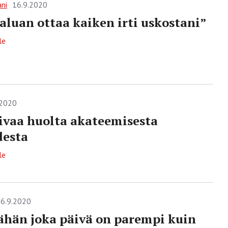
ani
16.9.2020
aluan ottaa kaiken irti uskostani”
le
.2020
ivaa huolta akateemisesta
desta
le
6.9.2020
ähän joka päivä on parempi kuin