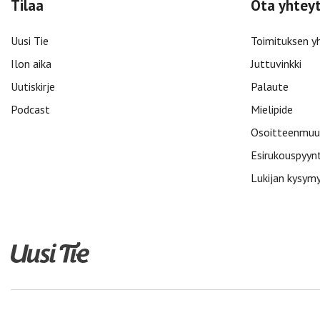
Tilaa
Ota yhtey
Uusi Tie
Toimituksen y
Ilon aika
Juttuvinkki
Uutiskirje
Palaute
Podcast
Mielipide
Osoitteenmuu
Esirukouspyyn
Lukijan kysym