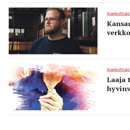
Ajankohtais
Kansan
verkko
Ajankohtais
Laaja 
hyvinv