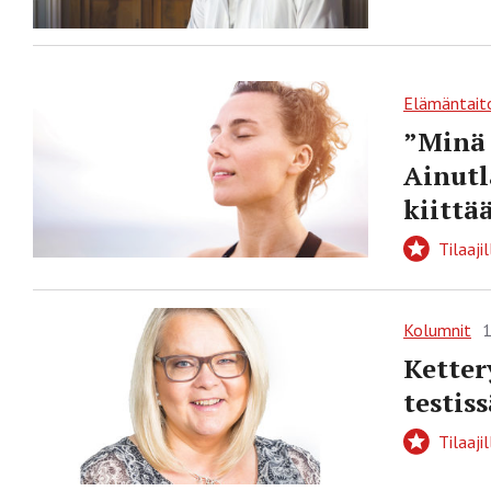
Elämäntait
”Minä 
Ainutl
kiittä
Tilaajil
Kolumnit
1
Ketter
testiss
Tilaajil