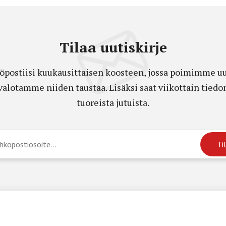
Tilaa uutiskirje
öpostiisi kuukausittaisen koosteen, jossa poimimme uut
a valotamme niiden taustaa. Lisäksi saat viikottain ti
tuoreista jutuista.