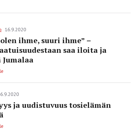
o
16.9.2020
olen ihme, suuri ihme” –
aatuisuudestaan saa iloita ja
ä Jumalaa
le
6.9.2020
yys ja uudistuvuus tosielämän
ä
le