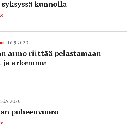
 syksyssä kunnolla
le
ani
16.9.2020
n armo riittää pelastamaan
t ja arkemme
16.9.2020
an puheenvuoro
le