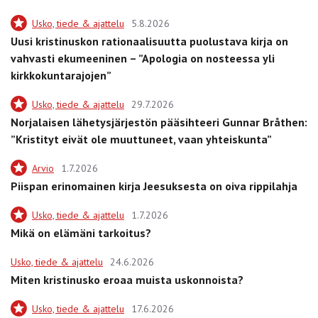
Usko, tiede & ajattelu
5.8.2026
Uusi kristinuskon rationaalisuutta puolustava kirja on
vahvasti ekumeeninen – ”Apologia on nosteessa yli
kirkkokuntarajojen”
Usko, tiede & ajattelu
29.7.2026
Norjalaisen lähetysjärjestön pääsihteeri Gunnar Bråthen:
”Kristityt eivät ole muuttuneet, vaan yhteiskunta”
Arvio
1.7.2026
Piispan erinomainen kirja Jeesuksesta on oiva rippilahja
Usko, tiede & ajattelu
1.7.2026
Mikä on elämäni tarkoitus?
Usko, tiede & ajattelu
24.6.2026
Miten kristinusko eroaa muista uskonnoista?
Usko, tiede & ajattelu
17.6.2026