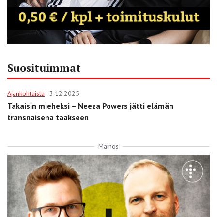
Suosituimmat
Ajankohtaista
3.12.2025
Takaisin mieheksi – Neeza Powers jätti elämän
transnaisena taakseen
Mainos