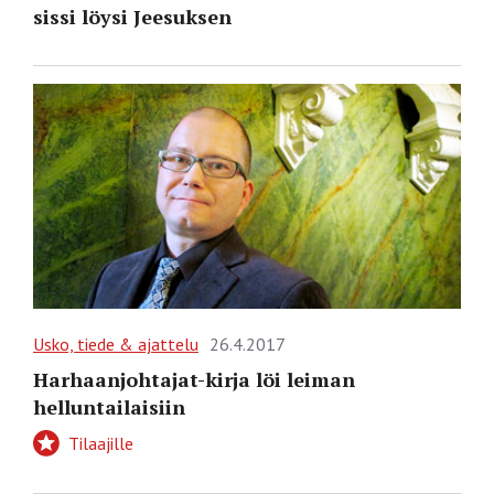
sissi löysi Jeesuksen
Usko, tiede & ajattelu
26.4.2017
Harhaanjohtajat-kirja löi leiman
helluntailaisiin
Tilaajille