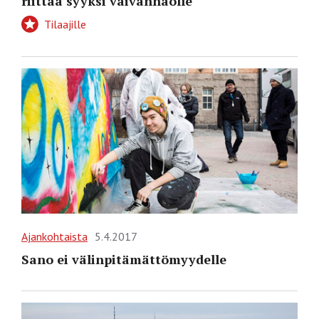
riittää syyksi vaivannäölle
Tilaajille
Ajankohtaista
5.4.2017
Sano ei välinpitämättömyydelle