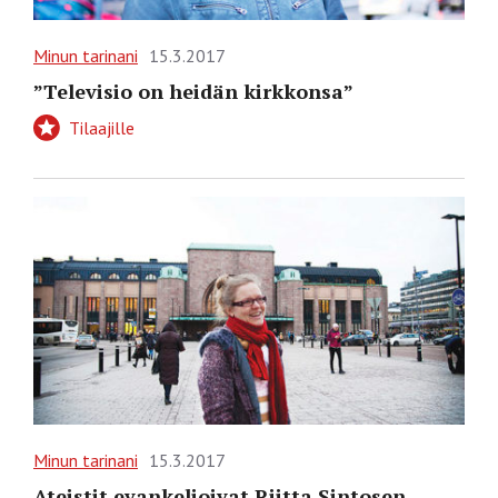
Minun tarinani
15.3.2017
”Televisio on heidän kirkkonsa”
Tilaajille
Minun tarinani
15.3.2017
Ateistit evankelioivat Riitta Sintosen