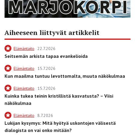
Aiheeseen liittyvät artikkelit
Elämäntaito
22.7.2026
Seitsemän arkista tapaa evankelioida
Elämäntaito
15.7.2026
Kun maailma tuntuu levottomalta, muuta näkökulmaa
Elämäntaito
15.7.2026
Kuinka tukea teinin kristillistä kasvatusta? – Viisi
näkökulmaa
Elämäntaito
8.7.2026
Lukijan kysymys: Mitä hyötyä uskontojen välisestä
dialogista on vai onko mitään?