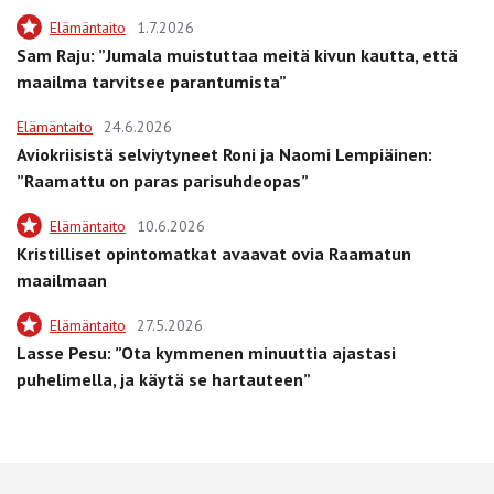
Elämäntaito
1.7.2026
Sam Raju: ”Jumala muistuttaa meitä kivun kautta, että
maailma tarvitsee parantumista”
Elämäntaito
24.6.2026
Aviokriisistä selviytyneet Roni ja Naomi Lempiäinen:
”Raamattu on paras parisuhdeopas”
Elämäntaito
10.6.2026
Kristilliset opintomatkat avaavat ovia Raamatun
maailmaan
Elämäntaito
27.5.2026
Lasse Pesu: ”Ota kymmenen minuuttia ajastasi
puhelimella, ja käytä se hartauteen”