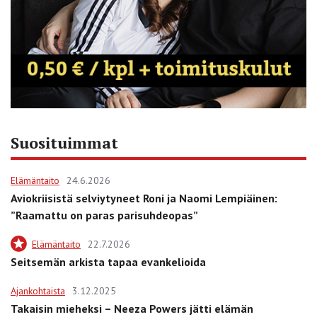
Suosituimmat
Elämäntaito
24.6.2026
Aviokriisistä selviytyneet Roni ja Naomi Lempiäinen:
”Raamattu on paras parisuhdeopas”
Elämäntaito
22.7.2026
Seitsemän arkista tapaa evankelioida
Ajankohtaista
3.12.2025
Takaisin mieheksi – Neeza Powers jätti elämän