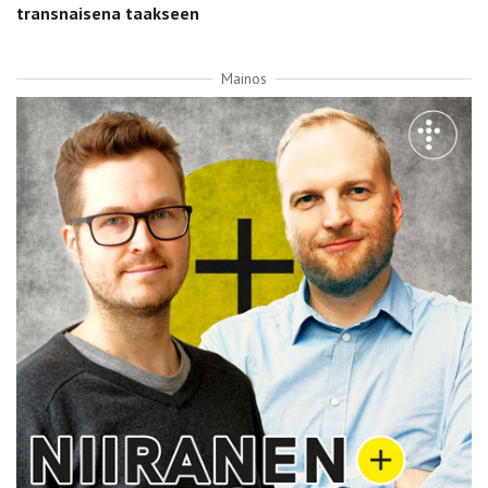
transnaisena taakseen
Mainos