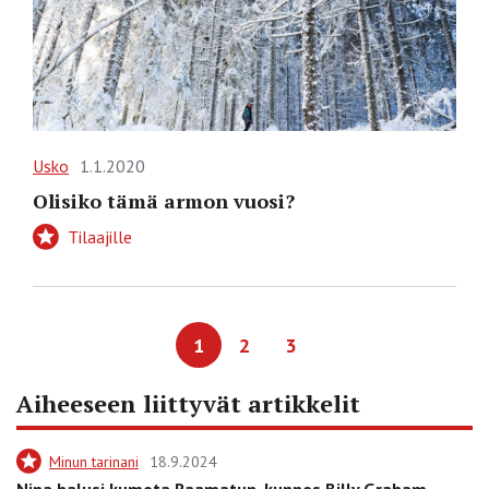
Usko
1.1.2020
Olisiko tämä armon vuosi?
Tilaajille
1
2
3
Aiheeseen liittyvät artikkelit
Minun tarinani
18.9.2024