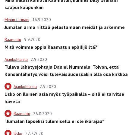
Nina halusi kumota Raamatun, kunnes Billy Graham
saapui kaupunkiin
Minun tarinani
16.9.2020
Jumalan armo riittää pelastamaan meidät ja arkemme
Raamattu
9.9.2020
Mitä voimme oppia Raamatun epäilijöiltä?
Ajankohtaista
2.9.2020
Tuleva lähetysjohtaja Daniel Nummela: Toivon, että
Kansanlähetys voisi tulevaisuudessakin olla osa kirkkoa
Ajankohtaista
2.9.2020
Usko on iloinen asia myös työpaikalla – sitä ei tarvitse
hävetä
Raamattu
26.8.2020
”Jumalan lapseksi tulemisella ei ole ikärajaa”
Usko
22.7.2020