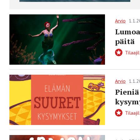
Arvio
1.1.
Lumoav
päitä
Tilaajil
Arvio
1.1.
Pieniä
kysym
Tilaajil