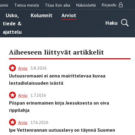
Kirjaudu
oimii
Tietoa meistä
Tilaa Ilon aika
Näköislehti
Usko,
Kolumnit
Arviot
Haku
tiede &
ajattelu
Aiheeseen liittyvät artikkelit
Arvio
5.8.2026
Uutuusromaani ei anna mairittelevaa kuvaa
lestadiolaisuuden isästä
Arvio
1.7.2026
Piispan erinomainen kirja Jeesuksesta on oiva
rippilahja
Arvio
17.6.2026
Ipe Vettenrannan uutuuslevy on täynnä Suomen