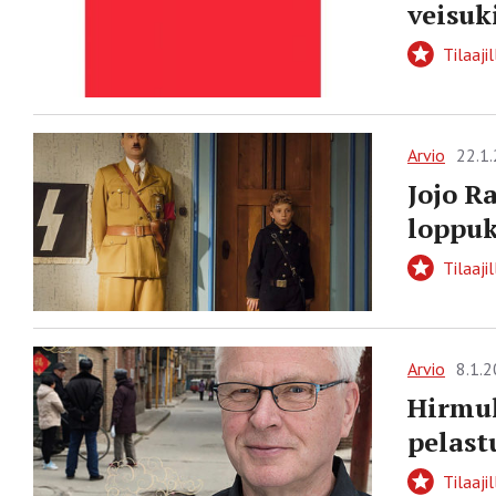
veisuk
Tilaajil
Arvio
22.1
Jojo R
loppuk
Tilaajil
Arvio
8.1.
Hirmuh
pelast
Tilaajil