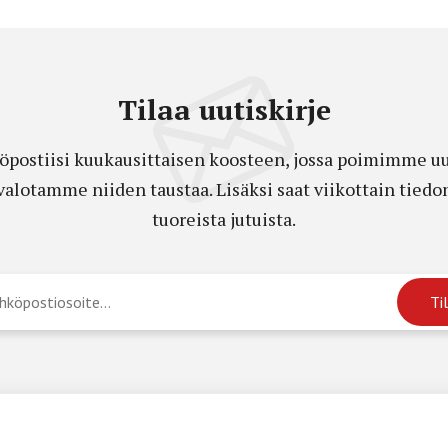
Tilaa uutiskirje
öpostiisi kuukausittaisen koosteen, jossa poimimme uut
a valotamme niiden taustaa. Lisäksi saat viikottain ti
tuoreista jutuista.