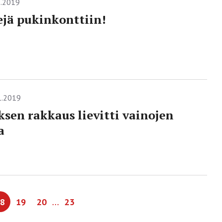
1.2019
jä pukinkonttiin!
1.2019
ksen rakkaus lievitti vainojen
a
…
8
19
20
23