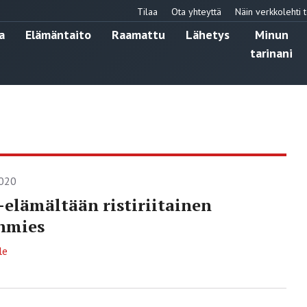
Tilaa
Ota yhteyttä
Näin verkkolehti t
a
Elämäntaito
Raamattu
Lähetys
Minun
tarinani
2020
elämältään ristiriitainen
nmies
le