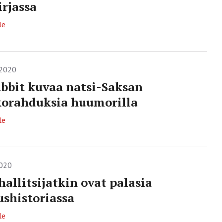
irjassa
le
.2020
abbit kuvaa natsi-Saksan
orahduksia huumorilla
le
2020
allitsijatkin ovat palasia
ushistoriassa
le