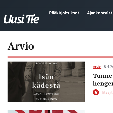
Pääkirjoitukset
Ajankohtaist
Arvio
Arvio
8.4.
Tunne-
henge
Tilaajil