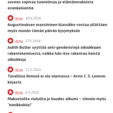
suveen sopivaa tunnelmaa ja elämänmakuista
evankeliointia
Arvio
10.6.2026
Augustinuksen massiivinen klassikko vastaa yllättäen
myös moniin tämän päivän kysymyksiin
Arvio
27.5.2026
Judith Butler syyttää anti-genderistejä olkiukkojen
rakentelemisesta, vaikka hän itse rakentaa heistä
olkiukkoja
Arvio
21.5.2026
Tavallisia ihmisiä ei ole olemassa – Arvio C. S. Lewisin
kirjasta
Arvio
6.5.2026
Maksetuilta viuluilta jo kuudes albumi – viimein myös
”nimikkobiisi”