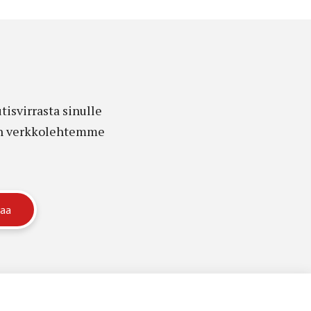
isvirrasta sinulle
edon verkkolehtemme