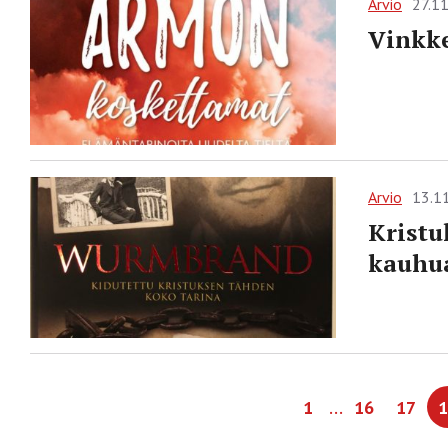
Arvio
27.1
Vinkke
Arvio
13.1
Kristu
kauhu
…
1
16
17
1