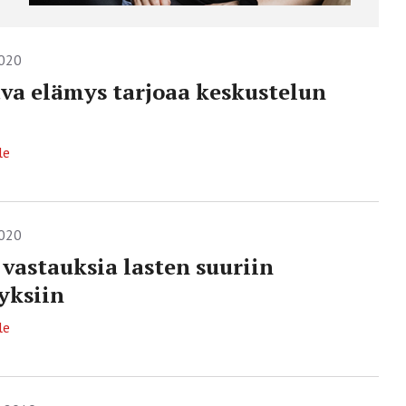
2020
a elämys tarjoaa keskustelun
le
2020
 vastauksia lasten suuriin
yksiin
le