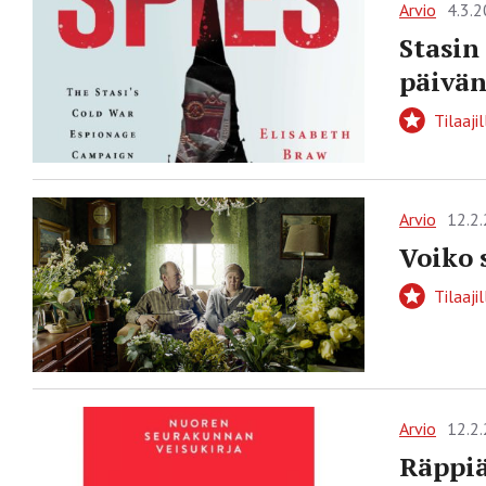
Arvio
4.3.
Stasin
päivä
Tilaajil
Arvio
12.2
Voiko 
Tilaajil
Arvio
12.2
Räppiä