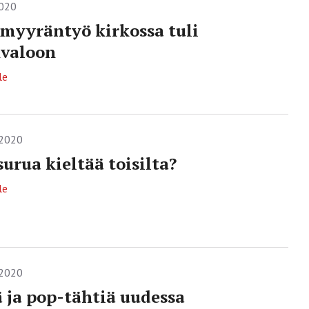
2020
 myyräntyö kirkossa tuli
nvaloon
le
.2020
surua kieltää toisilta?
le
.2020
 ja pop-tähtiä uudessa