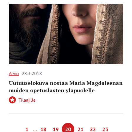
Arvio
28.3.2018
Uutuuselokuva nostaa Maria Magdaleenan
muiden opetuslasten yläpuolelle
Tilaajille
…
1
18
19
20
21
22
23