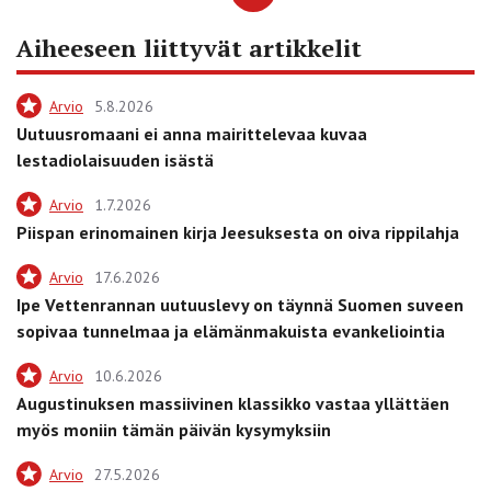
Aiheeseen liittyvät artikkelit
Arvio
5.8.2026
Uutuusromaani ei anna mairittelevaa kuvaa
lestadiolaisuuden isästä
Arvio
1.7.2026
Piispan erinomainen kirja Jeesuksesta on oiva rippilahja
Arvio
17.6.2026
Ipe Vettenrannan uutuuslevy on täynnä Suomen suveen
sopivaa tunnelmaa ja elämänmakuista evankeliointia
Arvio
10.6.2026
Augustinuksen massiivinen klassikko vastaa yllättäen
myös moniin tämän päivän kysymyksiin
Arvio
27.5.2026