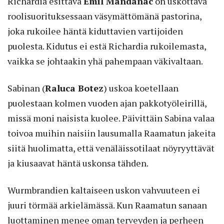
Richardia esittävä
Emil Mandanac
on uskottava
roolisuorituksessaan väsymättömänä pastorina,
joka rukoilee häntä kiduttavien vartijoiden
puolesta. Kidutus ei estä Richardia rukoilemasta,
vaikka se johtaakin yhä pahempaan väkivaltaan.
Sabinan (
Raluca Botez
) uskoa koe­tellaan
puolestaan kolmen vuoden ajan pakkotyöleirillä,
missä moni naisista kuolee. Päivittäin Sabina valaa
toivoa muihin naisiin lausumalla Raamatun jakeita
siitä huolimatta, että venäläissotilaat nöyryyttävät
ja kiusaavat häntä uskonsa tähden.
Wurmbrandien kaltaiseen uskon vahvuuteen ei
juuri törmää arkielämässä. Kun Raamatun sanaan
luottaminen menee oman terveyden ja perheen