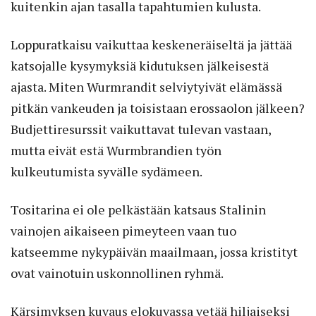
kuitenkin ajan tasalla tapahtumien kulusta.
Loppuratkaisu vaikuttaa keskeneräiseltä ja jättää
katsojalle kysymyksiä kidutuksen jälkeisestä
ajasta. Miten Wurmrandit selviytyivät elämässä
pitkän vankeuden ja toisistaan erossaolon jälkeen?
Budjettiresurssit vaikuttavat tulevan vastaan,
mutta eivät estä Wurmbrandien työn
kulkeutumista syvälle sydämeen.
Tositarina ei ole pelkästään katsaus Stalinin
vainojen aikaiseen pimeyteen vaan tuo
katseemme nykypäivän maailmaan, jossa kristityt
ovat vainotuin uskonnollinen ryhmä.
Kärsimyksen kuvaus elokuvassa vetää hiljaiseksi