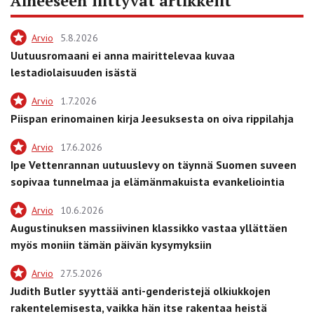
Aiheeseen liittyvät artikkelit
Arvio
5.8.2026
Uutuusromaani ei anna mairittelevaa kuvaa
lestadiolaisuuden isästä
Arvio
1.7.2026
Piispan erinomainen kirja Jeesuksesta on oiva rippilahja
Arvio
17.6.2026
Ipe Vettenrannan uutuuslevy on täynnä Suomen suveen
sopivaa tunnelmaa ja elämänmakuista evankeliointia
Arvio
10.6.2026
Augustinuksen massiivinen klassikko vastaa yllättäen
myös moniin tämän päivän kysymyksiin
Arvio
27.5.2026
Judith Butler syyttää anti-genderistejä olkiukkojen
rakentelemisesta, vaikka hän itse rakentaa heistä