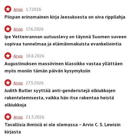
Arvio
1.7.2026
Piispan erinomainen kirja Jeesuksesta on oiva rippilahja
Arvio
17.6.2026
Ipe Vettenrannan uutuuslevy on täynnä Suomen suveen
sopivaa tunnelmaa ja elämänmakuista evankeliointia
Arvio
10.6.2026
Augustinuksen massiivinen klassikko vastaa yllättäen
myös moniin tämän päivän kysymyksiin
Arvio
27.5.2026
Judith Butler syyttää anti-genderistejä olkiukkojen
rakentelemisesta, vaikka hän itse rakentaa heistä
olkiukkoja
Arvio
21.5.2026
Tavallisia ihmisiä ei ole olemassa – Arvio C. S. Lewisin
kirjasta