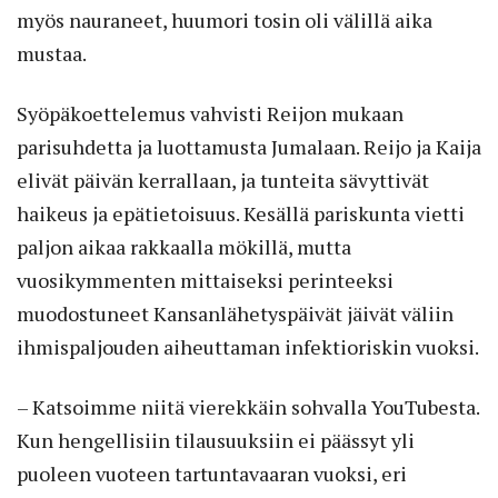
myös nauraneet, huumori tosin oli välillä aika
mustaa.
Syöpäkoettelemus vahvisti Reijon mukaan
parisuhdetta ja luottamusta Jumalaan. Reijo ja Kaija
elivät päivän kerrallaan, ja tunteita sävyttivät
haikeus ja epätietoisuus. Kesällä pariskunta vietti
paljon aikaa rakkaalla mökillä, mutta
vuosikymmenten mittaiseksi perinteeksi
muodostuneet Kansanlähetyspäivät jäivät väliin
ihmispaljouden aiheuttaman infektioriskin vuoksi.
– Katsoimme niitä vierekkäin sohvalla YouTubesta.
Kun hengellisiin tilausuuksiin ei päässyt yli
puoleen vuoteen tartuntavaaran vuoksi, eri