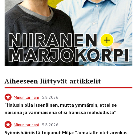
Aiheeseen liittyvät artikkelit
Minun tarinani
5.8.2026
”Halusin olla itsenäinen, mutta ymmärsin, ettei se
naisena ja vammaisena olisi Iranissa mahdollista”
Minun tarinani
5.8.2026
Syömishäiriöstä toipunut Milja: ”Jumalalle olet arvokas