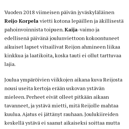
Vuoden 2018 viimeisen päivän jyväskyläläinen
Reijo Korpela
vietti kotona lepäillen ja äkillisestä
pahoinvoinnista toipuen.
Kaija
-vaimo ja
edellisenä päivänä joulunviettoon kokoontuneet
aikuiset lapset vitsailivat Reijon ahmineen liikaa
kinkkua ja laatikoita, koska tauti ei ollut tarttuvaa
lajia.
Joulua ympäröivien viikkojen aikana kuva Reijosta
nousi useita kertoja erään uskovan ystävän
mieleen. Perheet eivät olleet pitkään aikaan
tavanneet, ja ystävä mietti, mitä Reijolle mahtaa
kuulua. Ajatus ei jättänyt rauhaan. Joulukiireiden
keskellä ystävä ei saanut aikaiseksi soittaa mutta