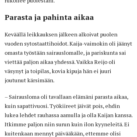
rukoilee puolestani.
Parasta ja pahinta aikaa
Keväällä leikkauksen jälkeen alkoivat puolen
vuoden sytostaattihoidot. Kaija-vaimokin oli jäänyt
omasta työstään sairauslomalle, ja pariskunta sai
viettää paljon aikaa yhdessä. Vaikka Reijo oli
väsynyt ja toipilas, kovia kipuja hän ei juuri
joutunut kärsimään.
– Sairausloma oli tavallaan elämäni parasta aikaa,
kuin sapattivuosi. Työkiireet jäivät pois, ehdin
lukea lehdet rauhassa aamulla ja olla Kaijan kanssa.
Itkimme paljon niin surun kuin ilon kyyneleitä. Ei
kuitenkaan mennyt päivääkään, ettemme olisi