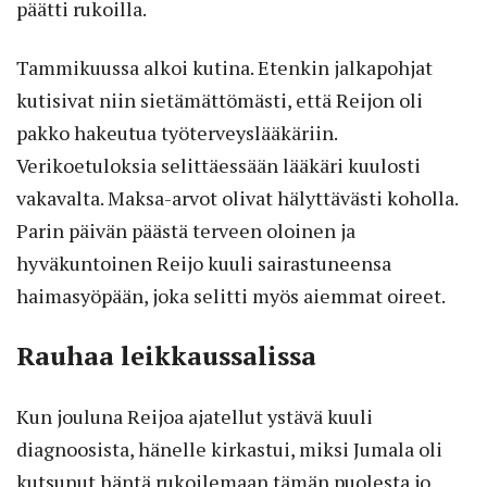
päätti rukoilla.
Tammikuussa alkoi kutina. Etenkin jalkapohjat
kutisivat niin sietämättömästi, että Reijon oli
pakko hakeutua työterveyslääkäriin.
Verikoetuloksia selittäessään lääkäri kuulosti
vakavalta. Maksa-arvot olivat hälyttävästi koholla.
Parin päivän päästä terveen oloinen ja
hyväkuntoinen Reijo kuuli sairastuneensa
haimasyöpään, joka selitti myös aiemmat oireet.
Rauhaa leikkaussalissa
Kun jouluna Reijoa ajatellut ystävä kuuli
diagnoosista, hänelle kirkastui, miksi Jumala oli
kutsunut häntä rukoilemaan tämän puolesta jo