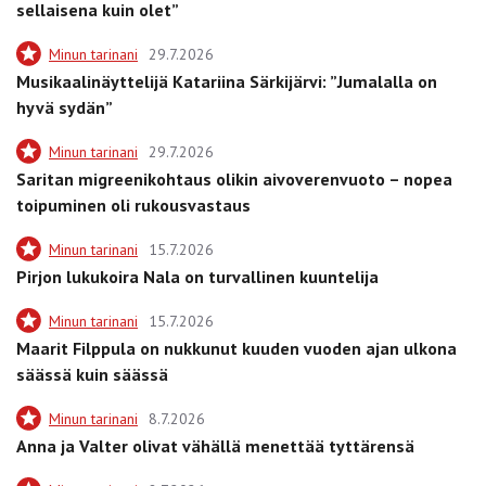
sellaisena kuin olet”
Minun tarinani
29.7.2026
Musikaalinäyttelijä Katariina Särkijärvi: ”Jumalalla on
hyvä sydän”
Minun tarinani
29.7.2026
Saritan migreenikohtaus olikin aivoverenvuoto – nopea
toipuminen oli rukousvastaus
Minun tarinani
15.7.2026
Pirjon lukukoira Nala on turvallinen kuuntelija
Minun tarinani
15.7.2026
Maarit Filppula on nukkunut kuuden vuoden ajan ulkona
säässä kuin säässä
Minun tarinani
8.7.2026
Anna ja Valter olivat vähällä menettää tyttärensä