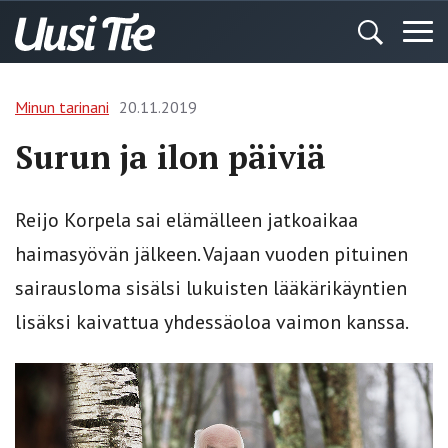
Minun tarinani
20.11.2019
Surun ja ilon päiviä
Reijo Korpela sai elämälleen jatkoaikaa
haimasyövän jälkeen. Vajaan vuoden pituinen
sairausloma sisälsi lukuisten lääkärikäyntien
lisäksi kaivattua yhdessäoloa vaimon kanssa.