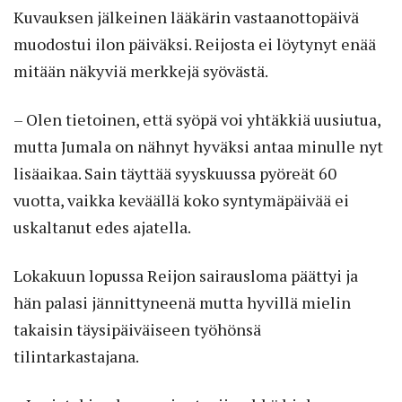
Kuvauksen jälkeinen lääkärin vastaanottopäivä
muodostui ilon päiväksi. Reijosta ei löytynyt enää
mitään näkyviä merkkejä syövästä.
– Olen tietoinen, että syöpä voi yhtäkkiä uusiutua,
mutta Jumala on nähnyt hyväksi antaa minulle nyt
lisäaikaa. Sain täyttää syyskuussa pyöreät 60
vuotta, vaikka keväällä koko syntymäpäivää ei
uskaltanut edes ajatella.
Lokakuun lopussa Reijon sairausloma päättyi ja
hän palasi jännittyneenä mutta hyvillä mielin
takaisin täysipäiväiseen työhönsä
tilintarkastajana.