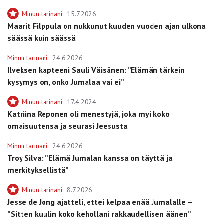
Minun tarinani
15.7.2026
Maarit Filppula on nukkunut kuuden vuoden ajan ulkona
säässä kuin säässä
Minun tarinani
24.6.2026
Ilveksen kapteeni Sauli Väisänen: ”Elämän tärkein
kysymys on, onko Jumalaa vai ei”
Minun tarinani
17.4.2024
Katriina Reponen oli menestyjä, joka myi koko
omaisuutensa ja seurasi Jeesusta
Minun tarinani
24.6.2026
Troy Silva: ”Elämä Jumalan kanssa on täyttä ja
merkityksellistä”
Minun tarinani
8.7.2026
Jesse de Jong ajatteli, ettei kelpaa enää Jumalalle –
”Sitten kuulin koko kehollani rakkaudellisen äänen”