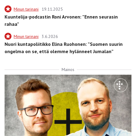
Minun tarinani
19.11.2025
Kuuntelija-podcastin Roni Arvonen: ”Ennen seurasin
rahaa”
Minun tarinani
3.6.2026
Nuori kuntapoliitikko Elina Ruohonen: ”Suomen suurin
ongelma on se, että olemme hylänneet Jumalan”
Mainos