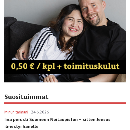
Suosituimmat
Minun tarinani
24.6.2026
Iina perusti Suomeen Noitaopiston – sitten Jeesus
ilmestyi hänelle