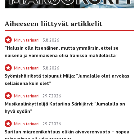
Aiheeseen liittyvät artikkelit
Minun tarinani
5.8.2026
”Halusin olla itsenäinen, mutta ymmärsin, ettei se
naisena ja vammaisena olisi Iranissa mahdollista”
Minun tarinani
5.8.2026
Syömishäiriöstä toipunut Milja: ”Jumalalle olet arvokas
sellaisena kuin olet”
Minun tarinani
29.7.2026
Musikaalinäyttelijä Katariina Särkijärvi: ”Jumalalla on
hyvä sydän”
Minun tarinani
29.7.2026
Saritan migreenikohtaus olikin aivoverenvuoto – nopea
toipuminen oli rukousvastaus