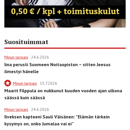
Suosituimmat
Minun tarinani
24.6.2026
Iina perusti Suomeen Noitaopiston – sitten Jeesus
ilmestyi hänelle
Minun tarinani
15.7.2026
Maarit Filppula on nukkunut kuuden vuoden ajan ulkona
säässä kuin säässä
Minun tarinani
24.6.2026
Ilveksen kapteeni Sauli Väisänen: ”Elämän tärkein
kysymys on, onko Jumalaa vai ei”