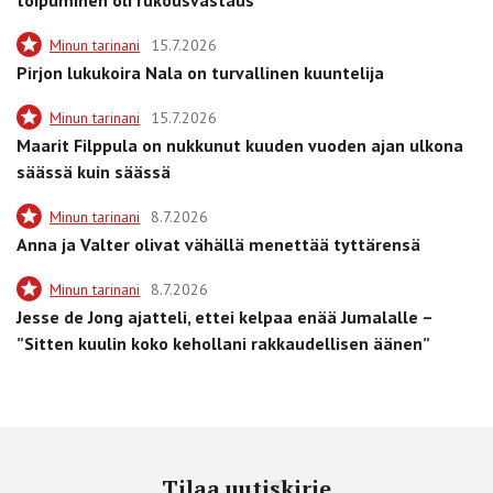
Minun tarinani
15.7.2026
Pirjon lukukoira Nala on turvallinen kuuntelija
Minun tarinani
15.7.2026
Maarit Filppula on nukkunut kuuden vuoden ajan ulkona
säässä kuin säässä
Minun tarinani
8.7.2026
Anna ja Valter olivat vähällä menettää tyttärensä
Minun tarinani
8.7.2026
Jesse de Jong ajatteli, ettei kelpaa enää Jumalalle –
”Sitten kuulin koko kehollani rakkaudellisen äänen”
Tilaa uutiskirje