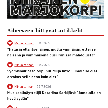
Aiheeseen liittyvät artikkelit
Minun tarinani
5.8.2026
”Halusin olla itsenäinen, mutta ymmärsin, ettei se
naisena ja vammaisena olisi Iranissa mahdollista”
Minun tarinani
5.8.2026
Syömishäiriöstä toipunut Milja Into: ”Jumalalle olet
arvokas sellaisena kuin olet”
Minun tarinani
29.7.2026
Musikaalinäyttelijä Katariina Särkijärvi: ”Jumalalla on
hyvä sydän”