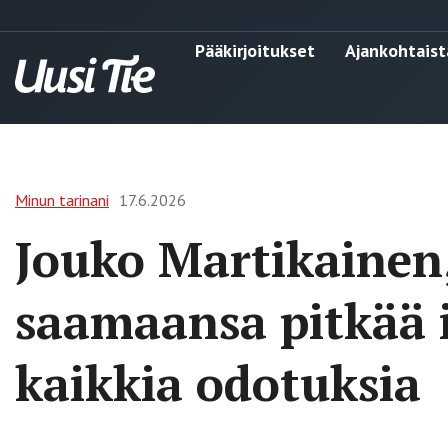
Pääkirjoitukset
Ajankohtaist
Minun tarinani
17.6.2026
Jouko Martikainen,
saamaansa pitkää 
kaikkia odotuksia