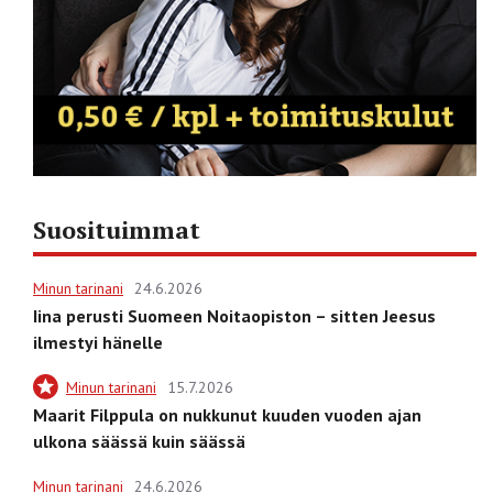
Suosituimmat
Minun tarinani
24.6.2026
Iina perusti Suomeen Noitaopiston – sitten Jeesus
ilmestyi hänelle
Minun tarinani
15.7.2026
Maarit Filppula on nukkunut kuuden vuoden ajan
ulkona säässä kuin säässä
Minun tarinani
24.6.2026