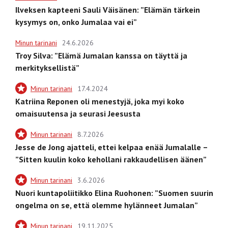
Ilveksen kapteeni Sauli Väisänen: ”Elämän tärkein
kysymys on, onko Jumalaa vai ei”
Minun tarinani
24.6.2026
Troy Silva: ”Elämä Jumalan kanssa on täyttä ja
merkityksellistä”
Minun tarinani
17.4.2024
Katriina Reponen oli menestyjä, joka myi koko
omaisuutensa ja seurasi Jeesusta
Minun tarinani
8.7.2026
Jesse de Jong ajatteli, ettei kelpaa enää Jumalalle –
”Sitten kuulin koko kehollani rakkaudellisen äänen”
Minun tarinani
3.6.2026
Nuori kuntapoliitikko Elina Ruohonen: ”Suomen suurin
ongelma on se, että olemme hylänneet Jumalan”
Minun tarinani
19.11.2025