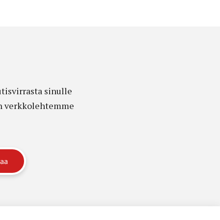
isvirrasta sinulle
edon verkkolehtemme