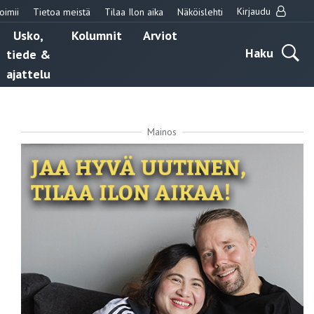
Kirjaudu
oimii
Tietoa meistä
Tilaa Ilon aika
Näköislehti
Usko,
Kolumnit
Arviot
Haku
tiede &
ajattelu
Mainos