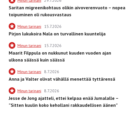
Minun tarinani
29.7.2026
Saritan migreenikohtaus olikin aivoverenvuoto – nopea
toipuminen oli rukousvastaus
Minun tarinani
15.7.2026
Pirjon lukukoira Nala on turvallinen kuuntelija
Minun tarinani
15.7.2026
Maarit Filppula on nukkunut kuuden vuoden ajan
ulkona säässä kuin säässä
Minun tarinani
8.7.2026
Anna ja Valter olivat vähällä menettää tyttärensä
Minun tarinani
8.7.2026
Jesse de Jong ajatteli, ettei kelpaa enää Jumalalle –
”Sitten kuulin koko kehollani rakkaudellisen äänen”