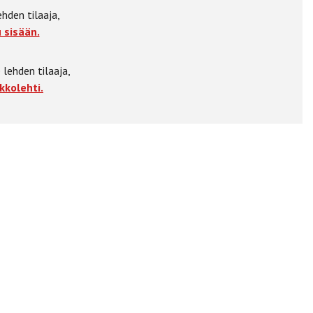
ehden tilaaja,
 sisään.
 lehden tilaaja,
kkolehti.