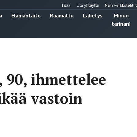
Tilaa
Ota yhteyttä
Näin verkkolehti t
a
Elämäntaito
Raamattu
Lähetys
Minun
tarinani
 90, ihmettelee
ikää vastoin