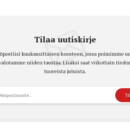
Tilaa uutiskirje
öpostiisi kuukausittaisen koosteen, jossa poimimme uut
a valotamme niiden taustaa. Lisäksi saat viikottain ti
tuoreista jutuista.