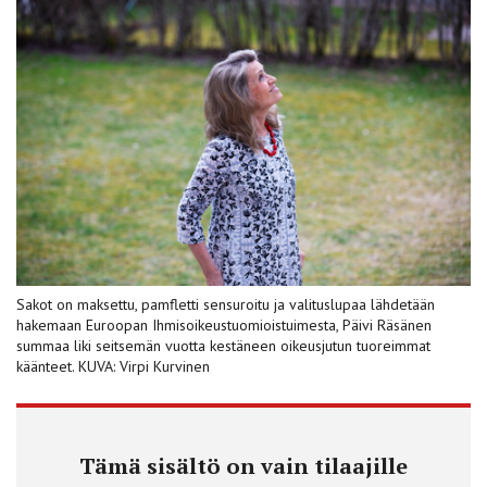
Sakot on maksettu, pamfletti sensuroitu ja valituslupaa lähdetään
hakemaan Euroopan Ihmisoikeustuomioistuimesta, Päivi Räsänen
summaa liki seitsemän vuotta kestäneen oikeusjutun tuoreimmat
käänteet. KUVA: Virpi Kurvinen
Tämä sisältö on vain tilaajille