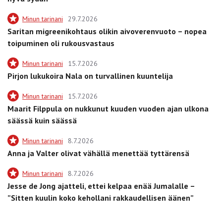
Minun tarinani
29.7.2026
Saritan migreenikohtaus olikin aivoverenvuoto – nopea
toipuminen oli rukousvastaus
Minun tarinani
15.7.2026
Pirjon lukukoira Nala on turvallinen kuuntelija
Minun tarinani
15.7.2026
Maarit Filppula on nukkunut kuuden vuoden ajan ulkona
säässä kuin säässä
Minun tarinani
8.7.2026
Anna ja Valter olivat vähällä menettää tyttärensä
Minun tarinani
8.7.2026
Jesse de Jong ajatteli, ettei kelpaa enää Jumalalle –
”Sitten kuulin koko kehollani rakkaudellisen äänen”