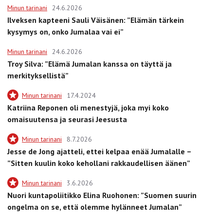
Minun tarinani
24.6.2026
Ilveksen kapteeni Sauli Väisänen: ”Elämän tärkein
kysymys on, onko Jumalaa vai ei”
Minun tarinani
24.6.2026
Troy Silva: ”Elämä Jumalan kanssa on täyttä ja
merkityksellistä”
Minun tarinani
17.4.2024
Katriina Reponen oli menestyjä, joka myi koko
omaisuutensa ja seurasi Jeesusta
Minun tarinani
8.7.2026
Jesse de Jong ajatteli, ettei kelpaa enää Jumalalle –
”Sitten kuulin koko kehollani rakkaudellisen äänen”
Minun tarinani
3.6.2026
Nuori kuntapoliitikko Elina Ruohonen: ”Suomen suurin
ongelma on se, että olemme hylänneet Jumalan”