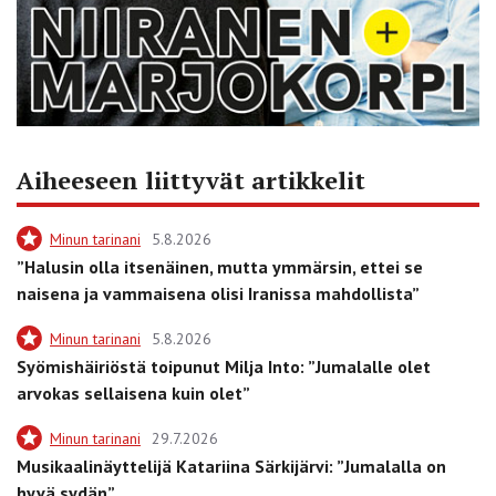
Aiheeseen liittyvät artikkelit
Minun tarinani
5.8.2026
”Halusin olla itsenäinen, mutta ymmärsin, ettei se
naisena ja vammaisena olisi Iranissa mahdollista”
Minun tarinani
5.8.2026
Syömishäiriöstä toipunut Milja Into: ”Jumalalle olet
arvokas sellaisena kuin olet”
Minun tarinani
29.7.2026
Musikaalinäyttelijä Katariina Särkijärvi: ”Jumalalla on
hyvä sydän”