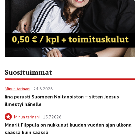
Suosituimmat
Minun tarinani
24.6.2026
Iina perusti Suomeen Noitaopiston – sitten Jeesus
ilmestyi hänelle
Minun tarinani
15.7.2026
Maarit Filppula on nukkunut kuuden vuoden ajan ulkona
säässä kuin säässä