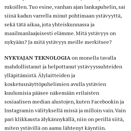
rukoillen. Tuo esine, vanhan ajan lankapuhelin, sai
siinä kadun varrella minut pohtimaan ystävyyttä,
sekä tätä aikaa, jota yhteiskunnassa ja
maailmanlaajuisesti elämme. Mitä ystävyys on
nykyään? Ja mitä ystävyys meille merkitsee?
NYKYAJAN TEKNOLOGIA
on monella tavalla
mahdollistanut ja helpottanut ystävyyssuhteiden
ylläpitämistä. Älylaitteiden ja
kosketusnäyttöpuhelimien avulla ystävien
kuulumisia pääsee näkemään erilaisten
sosiaalisen median alustojen, kuten Facebookin ja
Instagramin välityksellä missä ja milloin vain. Vain
pari klikkausta älykännykällä, niin on perillä siitä,
miten ystävillä on aamu lähtenyt käyntiin.