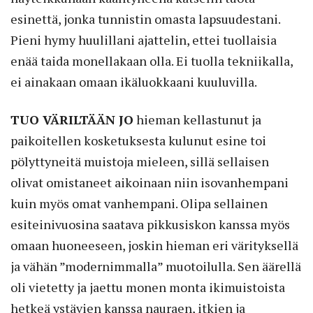
esinettä, jonka tunnistin omasta lapsuudestani.
Pieni hymy huulillani ajattelin, ettei tuollaisia
enää taida monellakaan olla. Ei tuolla tekniikalla,
ei ainakaan omaan ikäluokkaani kuuluvilla.
TUO VÄRILTÄÄN JO
hieman kellastunut ja
paikoitellen kosketuksesta kulunut esine toi
pölyttyneitä muistoja mieleen, sillä sellaisen
olivat omistaneet aikoinaan niin isovanhempani
kuin myös omat vanhempani. Olipa sellainen
esiteinivuosina saatava pikkusiskon kanssa myös
omaan huoneeseen, joskin hieman eri värityksellä
ja vähän ”modernimmalla” muotoilulla. Sen äärellä
oli vietetty ja jaettu monen monta ikimuistoista
hetkeä ystävien kanssa nauraen, itkien ja