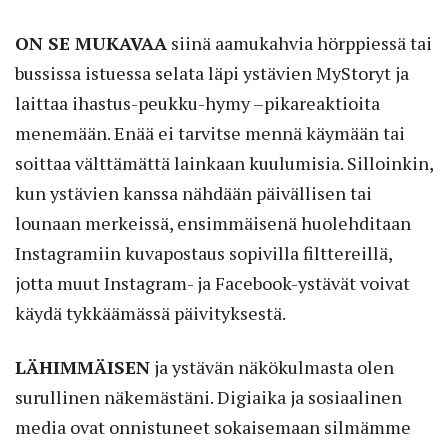
ON SE MUKAVAA
siinä aamukahvia hörppiessä tai
bussissa istuessa selata läpi ystävien MyStoryt ja
laittaa ihastus-peukku-hymy –pikareaktioita
menemään. Enää ei tarvitse mennä käymään tai
soittaa välttämättä lainkaan kuulumisia. Silloinkin,
kun ystävien kanssa nähdään päivällisen tai
lounaan merkeissä, ensimmäisenä huolehditaan
Instagramiin kuvapostaus sopivilla filttereillä,
jotta muut Instagram- ja Facebook-ystävät voivat
käydä tykkäämässä päivityksestä.
LÄHIMMÄISEN
ja ystävän näkökulmasta olen
surullinen näkemästäni. Digiaika ja sosiaalinen
media ovat onnistuneet sokaisemaan silmämme