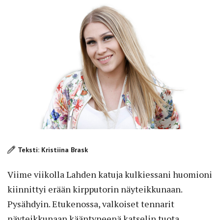
Teksti: Kristiina Brask
Viime viikolla
Lahden katuja kulkiessani huomioni
kiinnittyi erään kirpputorin näyteikkunaan.
Pysähdyin. Etukenossa, valkoiset tennarit
näyteikkunaan kääntyneenä katselin tuota