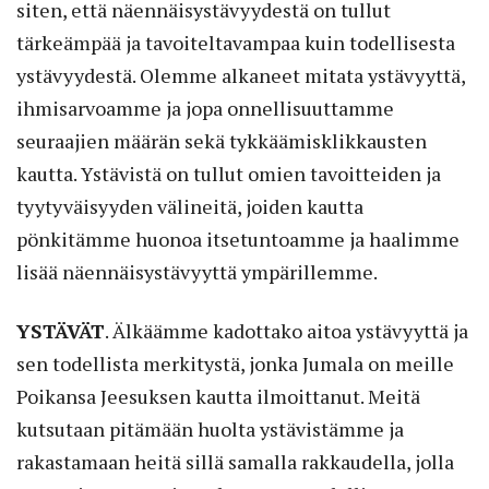
siten, että näennäisystävyydestä on tullut
tärkeämpää ja tavoiteltavampaa kuin todellisesta
ystävyydestä. Olemme alkaneet mitata ystävyyttä,
ihmisarvoamme ja jopa onnellisuuttamme
seuraajien määrän sekä tykkäämisklikkausten
kautta. Ystävistä on tullut omien tavoitteiden ja
tyytyväisyyden välineitä, joiden kautta
pönkitämme huonoa itsetuntoamme ja haalimme
lisää näennäisystävyyttä ympärillemme.
YSTÄVÄT
.
Älkäämme kadottako aitoa ystävyyttä ja
sen todellista merkitystä, jonka Jumala on meille
Poikansa Jeesuksen kautta ilmoittanut. Meitä
kutsutaan pitämään huolta ystävistämme ja
rakastamaan heitä sillä samalla rakkaudella, jolla