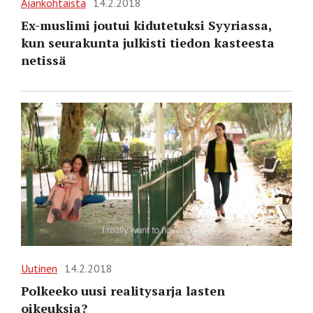
Ajankohtaista
14.2.2018
Ex-muslimi joutui kidutetuksi Syyriassa,
kun seurakunta julkisti tiedon kasteesta
netissä
Uutinen
14.2.2018
Polkeeko uusi realitysarja lasten
oikeuksia?