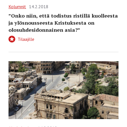
Kolumnit
14.2.2018
”Onko niin, että todistus ristillä kuolleesta
ja ylösnousseesta Kristuksesta on
olosuhdesidonnainen asia?”
Tilaajille