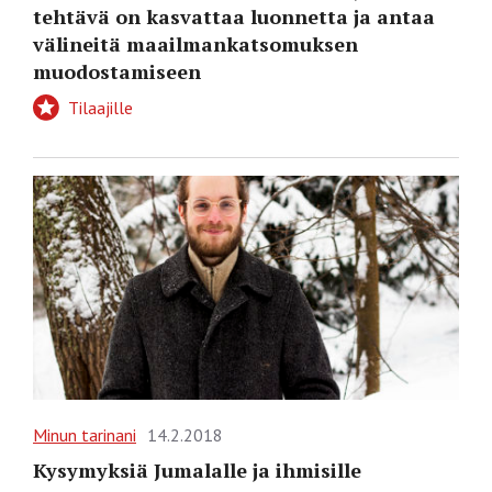
tehtävä on kasvattaa luonnetta ja antaa
välineitä maailmankatsomuksen
muodostamiseen
Tilaajille
Minun tarinani
14.2.2018
Kysymyksiä Jumalalle ja ihmisille