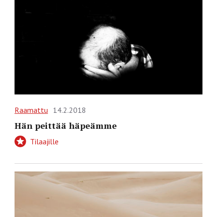
Raamattu
14.2.2018
Hän peittää häpeämme
Tilaajille