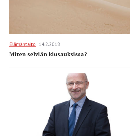
Elämäntaito
14.2.2018
Miten selviän kiusauksissa?