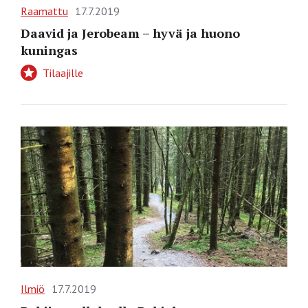
Raamattu
17.7.2019
Daavid ja Jerobeam – hyvä ja huono
kuningas
Tilaajille
Ilmiö
17.7.2019