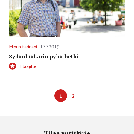
Minun tarinani
17.7.2019
Sydänlääkärin pyhä hetki
Tilaajille
1
2
Tilaa uutiskirje