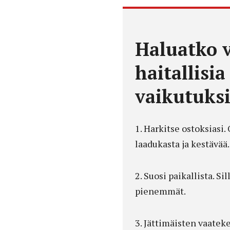
Haluatko 
haitallisi
vaikutuks
1. Harkitse ostoksiasi
laadukasta ja kestävää.
2. Suosi paikallista. S
pienemmät.
3. Jättimäisten vaateke