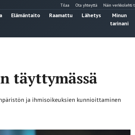
Tilaa
Ota yhteyttä
Näin verkkolehti t
a
Elämäntaito
Raamattu
Lähetys
Minun
tarinani
on täyttymässä
ympäristön ja ihmisoikeuksien kunnioittaminen