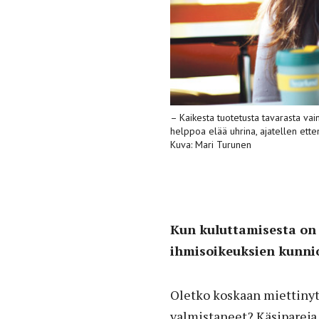
– Kaikesta tuotetusta tavarasta vai
helppoa elää uhrina, ajatellen ette
Kuva: Mari Turunen
Kun kuluttamisesta on t
ihmisoikeuksien kunni
Oletko koskaan miettinyt y
valmistaneet? Käsipareja,