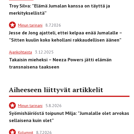
Troy Silva: ”Elämä Jumalan kanssa on täyttä ja
merkityksellistä”
Minun tarinani
8.7.2026
Jesse de Jong ajatteli, ettei kelpaa enää Jumalalle –
”Sitten kuulin koko kehollani rakkaudellisen äänen”
Ajankohtaista
3.12.2025
Takaisin mieheksi – Neeza Powers jätti elämän
transnaisena taakseen
Aiheeseen liittyvät artikkelit
Minun tarinani
5.8.2026
Syömishäiriöstä toipunut Milja: ”Jumalalle olet arvokas
sellaisena kuin olet”
Kolumnit
8.7.2026