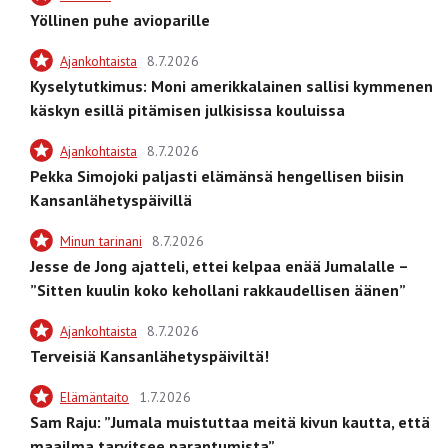
Yöllinen puhe avioparille
Ajankohtaista
8.7.2026
Kyselytutkimus: Moni amerikkalainen sallisi kymmenen
käskyn esillä pitämisen julkisissa kouluissa
Ajankohtaista
8.7.2026
Pekka Simojoki paljasti elämänsä hengellisen biisin
Kansanlähetyspäivillä
Minun tarinani
8.7.2026
Jesse de Jong ajatteli, ettei kelpaa enää Jumalalle –
”Sitten kuulin koko kehollani rakkaudellisen äänen”
Ajankohtaista
8.7.2026
Terveisiä Kansanlähetyspäiviltä!
Elämäntaito
1.7.2026
Sam Raju: ”Jumala muistuttaa meitä kivun kautta, että
maailma tarvitsee parantumista”