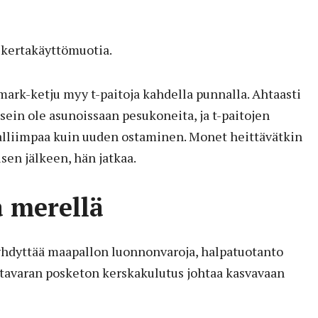
 kertakäyttömuotia.
mark-ketju myy t-paitoja kahdella punnalla. Ahtaasti
 usein ole asunoissaan pesukoneita, ja t-paitojen
lliimpaa kuin uuden ostaminen. Monet heittävätkin
sen jälkeen, hän jatkaa.
 merellä
yhdyttää maapallon luonnonvaroja, halpatuotanto
 tavaran posketon kerskakulutus johtaa kasvavaan