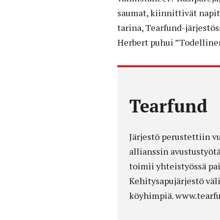
saumat, kiinnittivät napit
tarina, Tearfund-järjestö
Herbert puhui ”Todellinen
Tearfund
Järjestö perustettiin
allianssin avustustyöt
toimii yhteistyössä pa
Kehitysapujärjestö väl
köyhimpiä. www.tearf