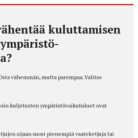
vähentää kuluttamisen
a ympäristö-
ia?
. Osta vähemmän, mutta parempaa. Valitse
illoin kuljetusten ympäristövaikutukset ovat
tjujen sijaan suosi pienempiä vaateketjuja tai