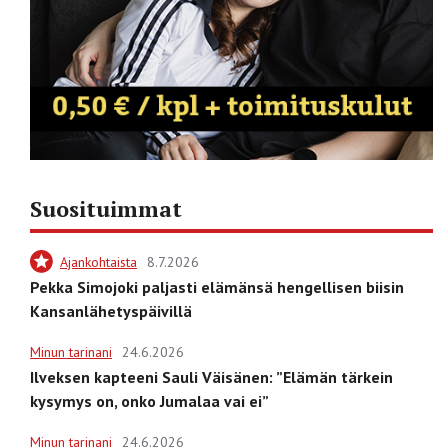
Suosituimmat
Ajankohtaista
8.7.2026
Pekka Simojoki paljasti elämänsä hengellisen biisin
Kansanlähetyspäivillä
Minun tarinani
24.6.2026
Ilveksen kapteeni Sauli Väisänen: ”Elämän tärkein
kysymys on, onko Jumalaa vai ei”
Minun tarinani
24.6.2026