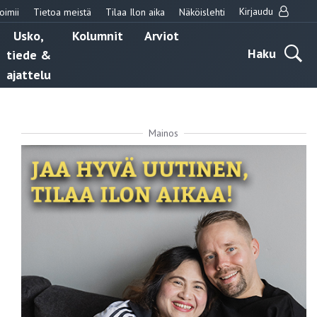
Kirjaudu
oimii
Tietoa meistä
Tilaa Ilon aika
Näköislehti
Usko,
Kolumnit
Arviot
Haku
tiede &
ajattelu
Mainos