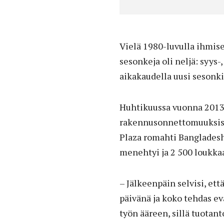
Vielä 1980-luvulla ihmise
sesonkeja oli neljä: syys-
aikakaudella uusi sesonki
Huhtikuussa vuonna 2013 
rakennusonnettomuuksist
Plaza romahti Bangladesh
menehtyi ja 2 500 loukka
– Jälkeenpäin selvisi, ett
päivänä ja koko tehdas ev
työn ääreen, sillä tuotant