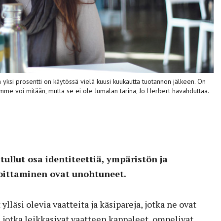
n yksi prosentti on käytössä vielä kuusi kuukautta tuotannon jälkeen. On
mme voi mitään, mutta se ei ole Jumalan tarina, Jo Herbert havahduttaa.
ullut osa identiteettiä, ympäristön ja
oittaminen ovat unohtuneet.
lläsi olevia vaatteita ja käsipareja, jotka ne ovat
 jotka leikkasivat vaatteen kappaleet, ompelivat