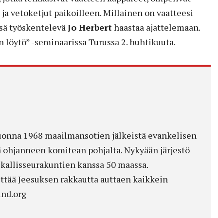
 ja vetoketjut paikoilleen. Millainen on vaatteesi
ssä työskentelevä
Jo Herbert
haastaa ajattelemaan.
 löytö” -seminaarissa Turussa 2. huhtikuuta.
 vuonna 1968 maailmansotien jälkeistä evankelisen
ä ohjanneen komitean pohjalta. Nykyään järjestö
ikallisseurakuntien kanssa 50 maassa.
ittää Jeesuksen rakkautta auttaen kaikkein
und.org