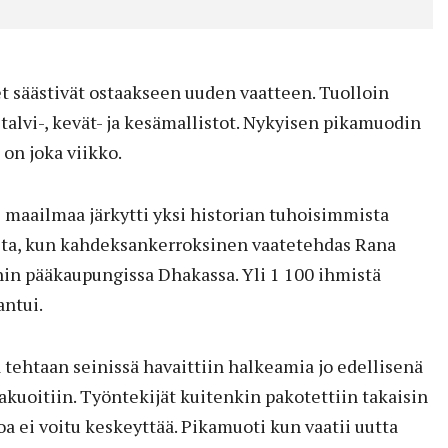
t säästivät ostaakseen uuden vaatteen. Tuolloin
, talvi-, kevät- ja kesämallistot. Nykyisen pikamuodin
 on joka viikko.
maailmaa järkytti yksi historian tuhoisimmista
a, kun kahdeksankerroksinen vaatetehdas Rana
in pääkaupungissa Dhakassa. Yli 1 100 ihmistä
antui.
ä tehtaan seinissä havaittiin halkeamia jo edellisenä
akuoitiin. Työntekijät kuitenkin pakotettiin takaisin
oa ei voitu keskeyttää. Pikamuoti kun vaatii uutta