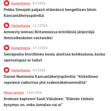
Ajankohtaista
8.7.2026
Pekka Simojoki paljasti elämänsä hengellisen biisin
Kansanlähetyspäivillä
Ajankohtaista
22.7.2026
Amnesty leimasi Britanniassa kristillisiä järjestöjä
ihmisoikeuksien vastaisiksi
Ajankohtaista
13.7.2026
Seinäjoella kristillinen koulu aloittaa kotikouluna, koska
opetuslupaa ei tullut
Ajankohtaista
4.7.2026
Daniel Nummela Kansanlähetyspäivillä: ”Kirkollinen
repeämä vaikuttaa yhä todennäköisemmältä”
Minun tarinani
24.6.2026
Ilveksen kapteeni Sauli Väisänen: ”Elämän tärkein
kysymys on, onko Jumalaa vai ei”