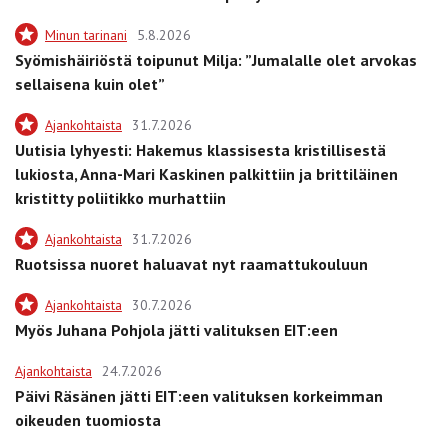
Minun tarinani
5.8.2026
Syömishäiriöstä toipunut Milja: ”Jumalalle olet arvokas
sellaisena kuin olet”
Ajankohtaista
31.7.2026
Uutisia lyhyesti: Hakemus klassisesta kristillisestä
lukiosta, Anna-Mari Kaskinen palkittiin ja brittiläinen
kristitty poliitikko murhattiin
Ajankohtaista
31.7.2026
Ruotsissa nuoret haluavat nyt raamattukouluun
Ajankohtaista
30.7.2026
Myös Juhana Pohjola jätti valituksen EIT:een
Ajankohtaista
24.7.2026
Päivi Räsänen jätti EIT:een valituksen korkeimman
oikeuden tuomiosta