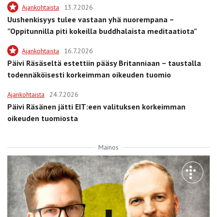
Ajankohtaista
13.7.2026
Uushenkisyys tulee vastaan yhä nuorempana –
”Oppitunnilla piti kokeilla buddhalaista meditaatiota”
Ajankohtaista
16.7.2026
Päivi Räsäseltä estettiin pääsy Britanniaan – taustalla
todennäköisesti korkeimman oikeuden tuomio
Ajankohtaista
24.7.2026
Päivi Räsänen jätti EIT:een valituksen korkeimman
oikeuden tuomiosta
Mainos