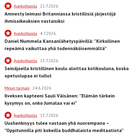
Ajankohtaista
22.7.2026
Amnesty leimasi Britanniassa kristillisiä järjestöjä
ihmisoikeuksien vastaisiksi
Ajankohtaista
4.7.2026
Daniel Nummela Kansanlähetyspäivillä: ”Kirkollinen
repeämä vaikuttaa yhä todennäköisemmältä”
Ajankohtaista
13.7.2026
Seinäjoella kristillinen koulu aloittaa kotikouluna, koska
opetuslupaa ei tullut
Minun tarinani
24.6.2026
Ilveksen kapteeni Sauli Väisänen: ”Elämän tärkein
kysymys on, onko Jumalaa vai ei”
Ajankohtaista
13.7.2026
Uushenkisyys tulee vastaan yhä nuorempana –
”Oppitunnilla piti kokeilla buddhalaista meditaatiota”