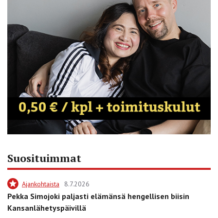
Suosituimmat
Ajankohtaista
8.7.2026
Pekka Simojoki paljasti elämänsä hengellisen biisin
Kansanlähetyspäivillä