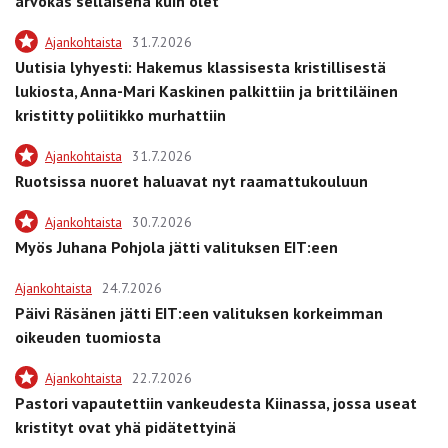
arvokas sellaisena kuin olet”
Ajankohtaista
31.7.2026
Uutisia lyhyesti: Hakemus klassisesta kristillisestä
lukiosta, Anna-Mari Kaskinen palkittiin ja brittiläinen
kristitty poliitikko murhattiin
Ajankohtaista
31.7.2026
Ruotsissa nuoret haluavat nyt raamattukouluun
Ajankohtaista
30.7.2026
Myös Juhana Pohjola jätti valituksen EIT:een
Ajankohtaista
24.7.2026
Päivi Räsänen jätti EIT:een valituksen korkeimman
oikeuden tuomiosta
Ajankohtaista
22.7.2026
Pastori vapautettiin vankeudesta Kiinassa, jossa useat
kristityt ovat yhä pidätettyinä