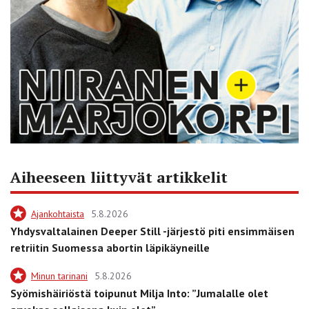
Aiheeseen liittyvät artikkelit
Ajankohtaista
5.8.2026
Yhdysvaltalainen Deeper Still -järjestö piti ensimmäisen
retriitin Suomessa abortin läpikäyneille
Minun tarinani
5.8.2026
Syömishäiriöstä toipunut Milja Into: ”Jumalalle olet