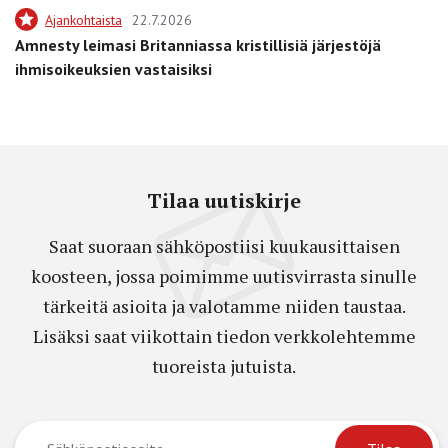
Ajankohtaista
22.7.2026
Amnesty leimasi Britanniassa kristillisiä järjestöjä
ihmisoikeuksien vastaisiksi
Tilaa uutiskirje
Saat suoraan sähköpostiisi kuukausittaisen
koosteen, jossa poimimme uutisvirrasta sinulle
tärkeitä asioita ja valotamme niiden taustaa.
Lisäksi saat viikottain tiedon verkkolehtemme
tuoreista jutuista.