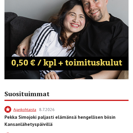
Suosituimmat
Ajankohtaista
8.7.2026
Pekka Simojoki paljasti elämänsä hengellisen biisin
Kansanlähetyspäivillä