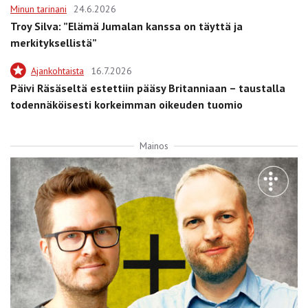
Minun tarinani
24.6.2026
Troy Silva: ”Elämä Jumalan kanssa on täyttä ja
merkityksellistä”
Ajankohtaista
16.7.2026
Päivi Räsäseltä estettiin pääsy Britanniaan – taustalla
todennäköisesti korkeimman oikeuden tuomio
Mainos