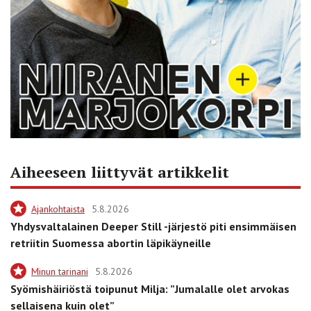
Aiheeseen liittyvät artikkelit
Ajankohtaista
5.8.2026
Yhdysvaltalainen Deeper Still -järjestö piti ensimmäisen
retriitin Suomessa abortin läpikäyneille
Minun tarinani
5.8.2026
Syömishäiriöstä toipunut Milja: ”Jumalalle olet arvokas
sellaisena kuin olet”