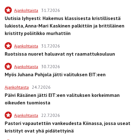
Ajankohtaista
31.7.2026
Uutisia lyhyesti: Hakemus klassisesta kristillisestä
lukiosta, Anna-Mari Kaskinen palkittiin ja brittiläinen
kristitty poliitikko murhattiin
Ajankohtaista
31.7.2026
Ruotsissa nuoret haluavat nyt raamattukouluun
Ajankohtaista
30.7.2026
Myös Juhana Pohjola jätti valituksen EIT:een
Ajankohtaista
24.7.2026
Päivi Räsänen jätti EIT:een valituksen korkeimman
oikeuden tuomiosta
Ajankohtaista
22.7.2026
Pastori vapautettiin vankeudesta Kiinassa, jossa useat
kristityt ovat yhä pidätettyinä