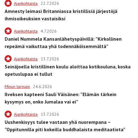
Ajankohtaista
22.7.2026
Amnesty leimasi Britanniassa kristillisiä järjestöjä
ihmisoikeuksien vastaisiksi
Ajankohtaista
4.7.2026
Daniel Nummela Kansanlähetyspäivillä: ”Kirkollinen
repeämä vaikuttaa yhä todennäköisemmältä”
Ajankohtaista
13.7.2026
Seinäjoella kristillinen koulu aloittaa kotikouluna, koska
opetuslupaa ei tullut
Minun tarinani
24.6.2026
Ilveksen kapteeni Sauli Väisänen: ”Elämän tärkein
kysymys on, onko Jumalaa vai ei”
Ajankohtaista
13.7.2026
Uushenkisyys tulee vastaan yhä nuorempana –
”Oppitunnilla piti kokeilla buddhalaista meditaatiota”