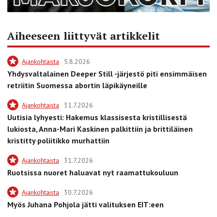
Aiheeseen liittyvät artikkelit
Ajankohtaista
5.8.2026
Yhdysvaltalainen Deeper Still -järjestö piti ensimmäisen
retriitin Suomessa abortin läpikäyneille
Ajankohtaista
31.7.2026
Uutisia lyhyesti: Hakemus klassisesta kristillisestä
lukiosta, Anna-Mari Kaskinen palkittiin ja brittiläinen
kristitty poliitikko murhattiin
Ajankohtaista
31.7.2026
Ruotsissa nuoret haluavat nyt raamattukouluun
Ajankohtaista
30.7.2026
Myös Juhana Pohjola jätti valituksen EIT:een