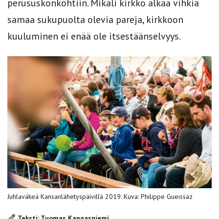
perususkonkohtiin. Mikäli kirkko alkaa vihkiä
samaa sukupuolta olevia pareja, kirkkoon
kuuluminen ei enää ole itsestäänselvyys.
Juhlaväkeä Kansanlähetyspäivillä 2019. Kuva: Philippe Gueissaz
Teksti: Tuomas Kangasniemi