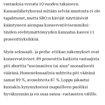
vastauksia verrata 10 vuoden takaiseen.
Kansanlähetyksessä mitään selvää muutosta ei ole
tapahtunut, mutta SRO:n kävijät näyttäisivät
kääntyneen aiempaa konservatiivisemmiksi:
täyden erehtymättömyyden kannatus kasvoi 11
prosenttiyksikköä.
Myös seksuaali- ja perhe-etiikan näkemykset ovat
konservatiiviset. 89 prosenttia kaikista vastaajista
piti aborttia ”useimmiten tai aina” moraalisesti
vääränä. Homoseksuaalisia suhteita piti vääränä
samat 89 %,­ avosuhteita 87 %. Loppu jakautui
kussakin kysymyksessä osapuilleen puoliksi
hyväksynnän ja en osaa sanoa -vastausten välille.