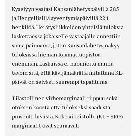
Kyselyyn vastasi Kansanlähetyspäivillä 285
ja Hengellisillä syventymispäivillä 224
henkilöä. Herätysliikkeiden yhteisiä tuloksia
lasket­taessa jokaiselle vastaajalle annettiin
sama painoarvo, joten Kansanlähetys näkyy
tuloksissa hieman Raamattuopistoa
enemmän. Laskuissa ei huomioitu muilla
tavoin sitä, että kävijämäärällä mitattuna KL-
päivät on selvästi suurempi tapahtuma.
Tilastollinen virhemarginaali riippuu sekä
otoksen koosta että tulokseksi saadusta
prosenttiluvusta. Koko aineistolle (KL + SRO)
marginaalit ovat seuraavat: