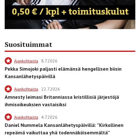
Suosituimmat
Ajankohtaista
8.7.2026
Pekka Simojoki paljasti elämänsä hengellisen biisin
Kansanlähetyspäivillä
Ajankohtaista
22.7.2026
Amnesty leimasi Britanniassa kristillisiä järjestöjä
ihmisoikeuksien vastaisiksi
Ajankohtaista
4.7.2026
Daniel Nummela Kansanlähetyspäivillä: ”Kirkollinen
repeämä vaikuttaa yhä todennäköisemmältä”