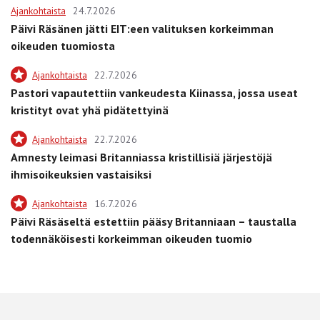
Ajankohtaista
24.7.2026
Päivi Räsänen jätti EIT:een valituksen korkeimman
oikeuden tuomiosta
Ajankohtaista
22.7.2026
Pastori vapautettiin vankeudesta Kiinassa, jossa useat
kristityt ovat yhä pidätettyinä
Ajankohtaista
22.7.2026
Amnesty leimasi Britanniassa kristillisiä järjestöjä
ihmisoikeuksien vastaisiksi
Ajankohtaista
16.7.2026
Päivi Räsäseltä estettiin pääsy Britanniaan – taustalla
todennäköisesti korkeimman oikeuden tuomio