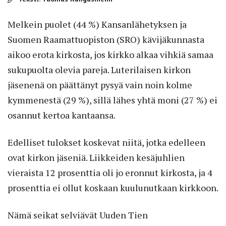
Melkein puolet (44 %) Kansanlähetyksen ja
Suomen Raamattuopiston (SRO) kävijäkunnasta
aikoo erota kirkosta, jos kirkko alkaa vihkiä samaa
sukupuolta olevia pareja. Luterilaisen kirkon
jäsenenä on päättänyt pysyä vain noin kolme
kymmenestä (29 %), sillä lähes yhtä moni (27 %) ei
osannut kertoa kantaansa.
Edelliset tulokset koskevat niitä, jotka edelleen
ovat kirkon jäseniä. Liikkeiden kesäjuhlien
vieraista 12 prosenttia oli jo eronnut kirkosta, ja 4
prosenttia ei ollut koskaan kuulunutkaan kirkkoon.
Nämä seikat selviävät Uuden Tien