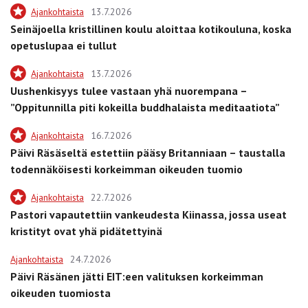
Ajankohtaista
13.7.2026
Seinäjoella kristillinen koulu aloittaa kotikouluna, koska
opetuslupaa ei tullut
Ajankohtaista
13.7.2026
Uushenkisyys tulee vastaan yhä nuorempana –
”Oppitunnilla piti kokeilla buddhalaista meditaatiota”
Ajankohtaista
16.7.2026
Päivi Räsäseltä estettiin pääsy Britanniaan – taustalla
todennäköisesti korkeimman oikeuden tuomio
Ajankohtaista
22.7.2026
Pastori vapautettiin vankeudesta Kiinassa, jossa useat
kristityt ovat yhä pidätettyinä
Ajankohtaista
24.7.2026
Päivi Räsänen jätti EIT:een valituksen korkeimman
oikeuden tuomiosta