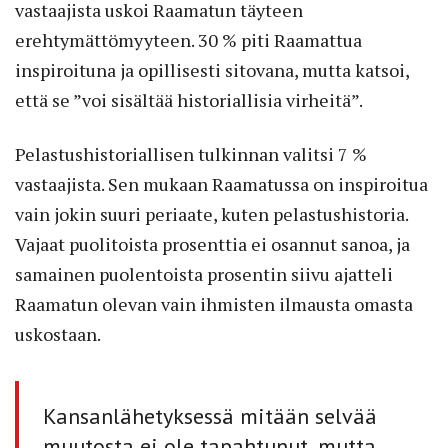
vastaajista uskoi Raamatun täyteen
erehtymättömyyteen. 30 %­ piti Raamattua
inspiroituna ja opillisesti sitovana, mutta katsoi,
että se ”voi sisältää historiallisia virheitä”.
Pelastushistoriallisen tulkinnan valitsi 7 %
vastaajista. Sen mukaan Raamatussa on inspiroitua
vain jokin suuri periaate, kuten pelastushistoria.
Vajaat puolitoista prosenttia ei osannut sanoa, ja
samainen puolentoista prosentin siivu ajatteli
Raamatun olevan vain ihmisten ilmausta omasta
uskostaan.
Kansanlähetyksessä mitään selvää
muutosta ei ole tapahtunut, mutta