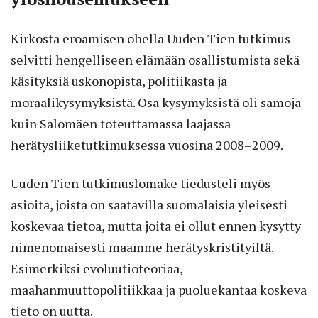
Kirkosta eroamisen ohella Uuden Tien tutkimus
selvitti hengelliseen elämään osallistumista sekä
käsityksiä uskon­opista, politiikasta ja
moraalikysymyksistä. Osa kysymyksistä oli samoja
kuin Salomäen toteuttamassa laajassa
herätysliiketutkimuksessa vuosina 2008–2009.
Uuden Tien tutkimuslomake tiedusteli myös
asioita, joista on saatavilla suomalaisia yleisesti
koskevaa tietoa, mutta joita ei ollut ennen kysytty
nimenomaisesti maamme herätyskristityiltä.
Esimerkiksi evoluutioteoriaa,
maahanmuuttopolitiikkaa ja puoluekantaa koskeva
tieto on uutta.