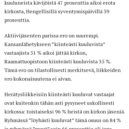
kuuluneista kävijöistä 47 prosenttia aikoi erota
kirkosta, Hengellisillä syventymispäivillä 39
prosenttia.
Aktiivijäsenten parissa ero on suurempi.
Kansanlähetykseen ”kiinteästi kuuluvista”
vastaajista 51 % aikoi jättää kirkon,
Raamattuopistoon kiinteästi kuuluvista 35 %.
Tämä ero on tilastollisesti merkitsevä, liikkeiden
ero kokonaisuutena ei aivan.
Herätysliikkeisiin kiinteästi kuuluvat vastaajat
ovat kuitenkin tähän asti pysyneet uskollisesti
kirkossa: toistaiseksi 96 % heistä on kirkon jäseniä.
Ryhmässä ”löyhästi kuuluvat” tämä osuus on 84 %
ja ryhmässä ”muut” vain 66 prosenttia eli jopa