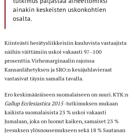
tutkimus paljastaa aiheettomiksi
ainakin keskeisten uskonkohtien
osalta.
Kiinteästi herätysliikkeisiin kuuluvista vastaajista
näihin väittämiin uskoi vakaasti 97–100
prosenttia. Virhemarginaalin rajoissa
Kansanlähetyksen ja SRO:n kesäjuhlavieraat
vastasivat täysin samalla tavalla.
Ero keskimääräiseen suomalaiseen on suuri. KTK:n
Gallup Ecclesiastica
2015
-tutkimuksen mukaan
kaikista suomalaisista 23 % uskoi vakaasti
Jumalaan, joka on luonut kaiken, samaiset 23 %
Jeesuksen ylösnousemukseen sekä 18 % Saatanan