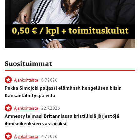
Suosituimmat
Ajankohtaista
8.7.2026
Pekka Simojoki paljasti elämänsä hengellisen biisin
Kansanlähetyspäivillä
Ajankohtaista
22.7.2026
Amnesty leimasi Britanniassa kristillisiä järjestöjä
ihmisoikeuksien vastaisiksi
Ajankohtaista
4.7.2026