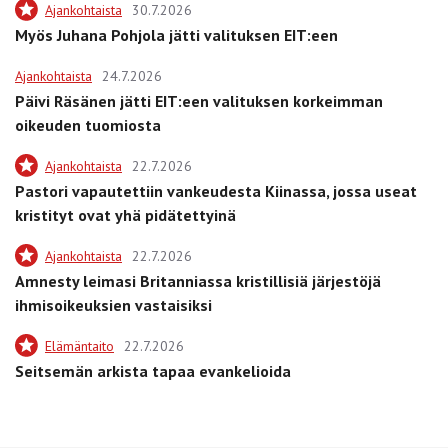
Ajankohtaista
30.7.2026
Myös Juhana Pohjola jätti valituksen EIT:een
Ajankohtaista
24.7.2026
Päivi Räsänen jätti EIT:een valituksen korkeimman
oikeuden tuomiosta
Ajankohtaista
22.7.2026
Pastori vapautettiin vankeudesta Kiinassa, jossa useat
kristityt ovat yhä pidätettyinä
Ajankohtaista
22.7.2026
Amnesty leimasi Britanniassa kristillisiä järjestöjä
ihmisoikeuksien vastaisiksi
Elämäntaito
22.7.2026
Seitsemän arkista tapaa evankelioida