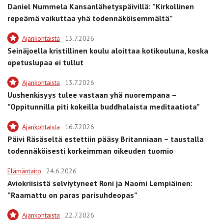
Daniel Nummela Kansanlähetyspäivillä: ”Kirkollinen
repeämä vaikuttaa yhä todennäköisemmältä”
Ajankohtaista
13.7.2026
Seinäjoella kristillinen koulu aloittaa kotikouluna, koska
opetuslupaa ei tullut
Ajankohtaista
13.7.2026
Uushenkisyys tulee vastaan yhä nuorempana –
”Oppitunnilla piti kokeilla buddhalaista meditaatiota”
Ajankohtaista
16.7.2026
Päivi Räsäseltä estettiin pääsy Britanniaan – taustalla
todennäköisesti korkeimman oikeuden tuomio
Elämäntaito
24.6.2026
Aviokriisistä selviytyneet Roni ja Naomi Lempiäinen:
”Raamattu on paras parisuhdeopas”
Ajankohtaista
22.7.2026