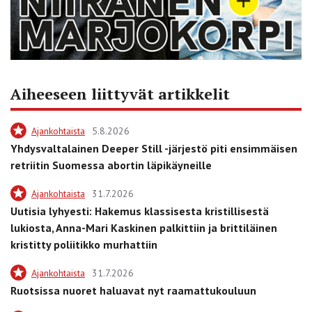
Aiheeseen liittyvät artikkelit
Ajankohtaista
5.8.2026
Yhdysvaltalainen Deeper Still -järjestö piti ensimmäisen
retriitin Suomessa abortin läpikäyneille
Ajankohtaista
31.7.2026
Uutisia lyhyesti: Hakemus klassisesta kristillisestä
lukiosta, Anna-Mari Kaskinen palkittiin ja brittiläinen
kristitty poliitikko murhattiin
Ajankohtaista
31.7.2026
Ruotsissa nuoret haluavat nyt raamattukouluun