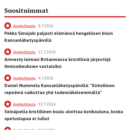
Suosituimmat
Ajankohtaista
8.7.2026
Pekka Simojoki paljasti elämänsä hengellisen biisin
Kansanlähetyspäivillä
Ajankohtaista
22.7.2026
Amnesty leimasi Britanniassa kristillisiä järjestöjä
ihmisoikeuksien vastaisiksi
Ajankohtaista
4.7.2026
Daniel Nummela Kansanlähetyspäivillä: ”Kirkollinen
repeämä vaikuttaa yhä todennäköisemmältä”
Ajankohtaista
13.7.2026
Seinäjoella kristillinen koulu aloittaa kotikouluna, koska
opetuslupaa ei tullut