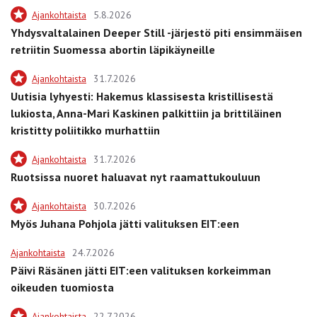
Ajankohtaista
5.8.2026
Yhdysvaltalainen Deeper Still -järjestö piti ensimmäisen
retriitin Suomessa abortin läpikäyneille
Ajankohtaista
31.7.2026
Uutisia lyhyesti: Hakemus klassisesta kristillisestä
lukiosta, Anna-Mari Kaskinen palkittiin ja brittiläinen
kristitty poliitikko murhattiin
Ajankohtaista
31.7.2026
Ruotsissa nuoret haluavat nyt raamattukouluun
Ajankohtaista
30.7.2026
Myös Juhana Pohjola jätti valituksen EIT:een
Ajankohtaista
24.7.2026
Päivi Räsänen jätti EIT:een valituksen korkeimman
oikeuden tuomiosta
Ajankohtaista
22.7.2026