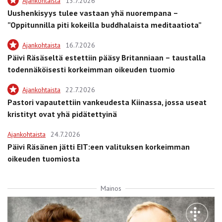
Ajankohtaista
13.7.2026
Uushenkisyys tulee vastaan yhä nuorempana –
”Oppitunnilla piti kokeilla buddhalaista meditaatiota”
Ajankohtaista
16.7.2026
Päivi Räsäseltä estettiin pääsy Britanniaan – taustalla
todennäköisesti korkeimman oikeuden tuomio
Ajankohtaista
22.7.2026
Pastori vapautettiin vankeudesta Kiinassa, jossa useat
kristityt ovat yhä pidätettyinä
Ajankohtaista
24.7.2026
Päivi Räsänen jätti EIT:een valituksen korkeimman
oikeuden tuomiosta
Mainos