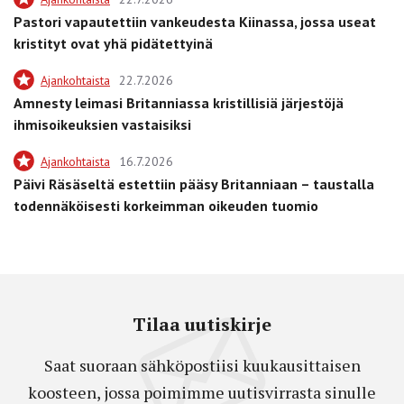
Pastori vapautettiin vankeudesta Kiinassa, jossa useat
kristityt ovat yhä pidätettyinä
Ajankohtaista
22.7.2026
Amnesty leimasi Britanniassa kristillisiä järjestöjä
ihmisoikeuksien vastaisiksi
Ajankohtaista
16.7.2026
Päivi Räsäseltä estettiin pääsy Britanniaan – taustalla
todennäköisesti korkeimman oikeuden tuomio
Tilaa uutiskirje
Saat suoraan sähköpostiisi kuukausittaisen
koosteen, jossa poimimme uutisvirrasta sinulle