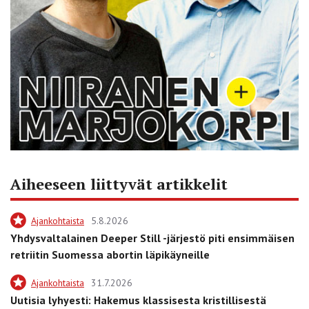
Aiheeseen liittyvät artikkelit
Ajankohtaista
5.8.2026
Yhdysvaltalainen Deeper Still -järjestö piti ensimmäisen
retriitin Suomessa abortin läpikäyneille
Ajankohtaista
31.7.2026
Uutisia lyhyesti: Hakemus klassisesta kristillisestä