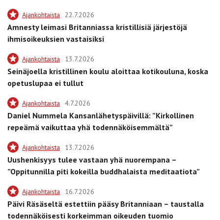
Ajankohtaista
22.7.2026
Amnesty leimasi Britanniassa kristillisiä järjestöjä
ihmisoikeuksien vastaisiksi
Ajankohtaista
13.7.2026
Seinäjoella kristillinen koulu aloittaa kotikouluna, koska
opetuslupaa ei tullut
Ajankohtaista
4.7.2026
Daniel Nummela Kansanlähetyspäivillä: ”Kirkollinen
repeämä vaikuttaa yhä todennäköisemmältä”
Ajankohtaista
13.7.2026
Uushenkisyys tulee vastaan yhä nuorempana –
”Oppitunnilla piti kokeilla buddhalaista meditaatiota”
Ajankohtaista
16.7.2026
Päivi Räsäseltä estettiin pääsy Britanniaan – taustalla
todennäköisesti korkeimman oikeuden tuomio