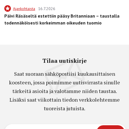
Ajankohtaista
16.7.2026
Päivi Räsäseltä estettiin pääsy Britanniaan – taustalla
todennäköisesti korkeimman oikeuden tuomio
Tilaa uutiskirje
Saat suoraan sähköpostiisi kuukausittaisen
koosteen, jossa poimimme uutisvirrasta sinulle
tärkeitä asioita ja valotamme niiden taustaa.
Lisäksi saat viikottain tiedon verkkolehtemme
tuoreista jutuista.