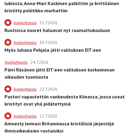
lukiosta, Anna-Mari Kaskinen palkittiin ja brittiläinen
kristitty poliitikko murhattiin
Ajankohtaista
31.7.2026
Ruotsissa nuoret haluavat nyt raamattukouluun
Ajankohtaista
30.7.2026
Myös Juhana Pohjola jätti valituksen EIT:een
Ajankohtaista
24.7.2026
Päivi Räsänen jätti EIT:een valituksen korkeimman
oikeuden tuomiosta
Ajankohtaista
22.7.2026
Pastori vapautettiin vankeudesta Kiinassa, jossa useat
kristityt ovat yhä pidätettyinä
Ajankohtaista
22.7.2026
Amnesty leimasi Britanniassa kristillisiä järjestöjä
ihmisoikeuksien vastaisiksi