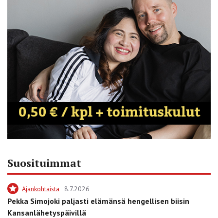
Suosituimmat
Ajankohtaista
8.7.2026
Pekka Simojoki paljasti elämänsä hengellisen biisin
Kansanlähetyspäivillä