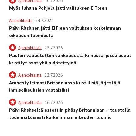
Ajankohtaista
30.7.2026
Myös Juhana Pohjola jätti valituksen EIT:een
Ajankohtaista
24.7.2026
Päivi Räsänen jätti EIT:een valituksen korkeimman
oikeuden tuomiosta
Ajankohtaista
22.7.2026
Pastori vapautettiin vankeudesta Kiinassa, jossa useat
kristityt ovat yhä pidätettyinä
Ajankohtaista
22.7.2026
Amnesty leimasi Britanniassa kristillisiä järjestöjä
ihmisoikeuksien vastaisiksi
Ajankohtaista
16.7.2026
Päivi Räsäseltä estettiin pääsy Britanniaan – taustalla
todennäköisesti korkeimman oikeuden tuomio