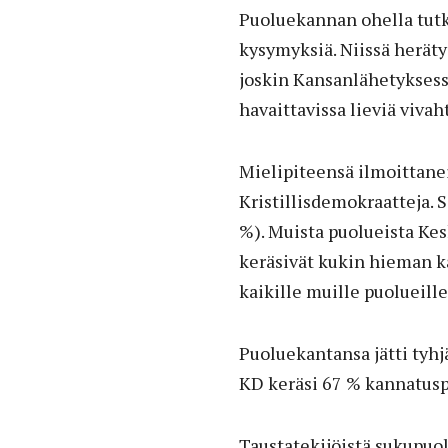
Puoluekannan ohella tutk
kysymyksiä. Niissä heräty
joskin Kansanlähetykses
havaittavissa lieviä viva
Mielipiteensä ilmoittanei
Kristillisdemokraatteja. 
%). Muista puolueista Kes
keräsivät kukin hieman k
kaikille muille puolueille
Puoluekantansa jätti tyhjä
KD keräsi 67 % kannatusp
Taustatekijöistä sukupuo