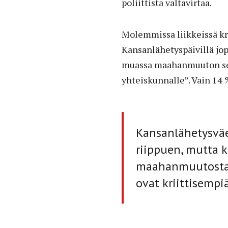
poliittista valtavirtaa.
Molemmissa liikkeissä kr
Kansanlähetyspäivillä jop
muassa maahanmuuton seur
yhteiskunnalle”. Vain 14 %
Kansanlähetysväe
riippuen, mutta
maahanmuutosta,
ovat kriittisemp