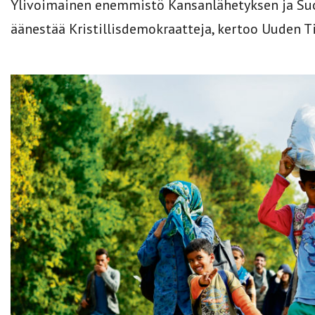
Ylivoimainen enemmistö Kansanlähetyksen ja S
äänestää Kristillisdemokraatteja, kertoo Uuden Ti