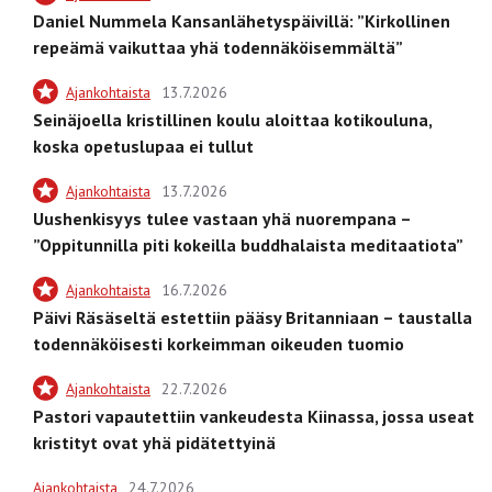
Daniel Nummela Kansanlähetyspäivillä: ”Kirkollinen
repeämä vaikuttaa yhä todennäköisemmältä”
Ajankohtaista
13.7.2026
Seinäjoella kristillinen koulu aloittaa kotikouluna,
koska opetuslupaa ei tullut
Ajankohtaista
13.7.2026
Uushenkisyys tulee vastaan yhä nuorempana –
”Oppitunnilla piti kokeilla buddhalaista meditaatiota”
Ajankohtaista
16.7.2026
Päivi Räsäseltä estettiin pääsy Britanniaan – taustalla
todennäköisesti korkeimman oikeuden tuomio
Ajankohtaista
22.7.2026
Pastori vapautettiin vankeudesta Kiinassa, jossa useat
kristityt ovat yhä pidätettyinä
Ajankohtaista
24.7.2026