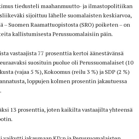
imus tiedusteli maahanmuutto- ja ilmastopolitiikan
sliikeväki sijoittuu lähelle suomalaisten keskiarvoa,
sä – Suomen Raamattuopistosta (SRO) poiketen – on
hteita kallistumisesta Perussuomalaisiin päin.
sta vastaajista 77 prosenttia kertoi äänestävänsä
Seuraavaksi suosituin puolue oli Perussuomalaiset (10
kusta (vajaa 5 %), Kokoomus (reilu 3 %) ja SDP (2 %)
annatusta, loppujen kolmen prosentin jakautuessa
.
ksi 13 prosenttia, joten kaikilta vastaajilta yhteensä
otin.
li vaikutti jakaumaan KD:n ja Perussuomalaisten