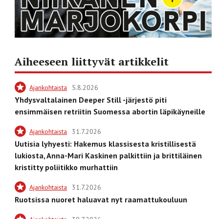
Aiheeseen liittyvät artikkelit
Ajankohtaista
5.8.2026
Yhdysvaltalainen Deeper Still -järjestö piti
ensimmäisen retriitin Suomessa abortin läpikäyneille
Ajankohtaista
31.7.2026
Uutisia lyhyesti: Hakemus klassisesta kristillisestä
lukiosta, Anna-Mari Kaskinen palkittiin ja brittiläinen
kristitty poliitikko murhattiin
Ajankohtaista
31.7.2026
Ruotsissa nuoret haluavat nyt raamattukouluun