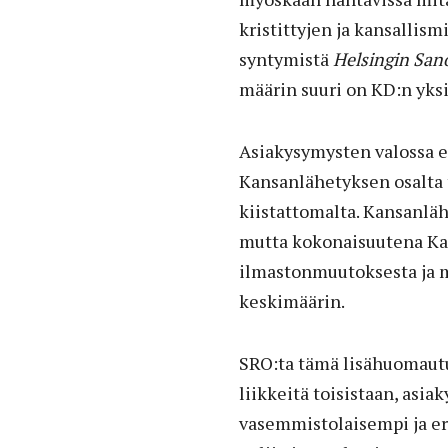
kristittyjen ja kansallism
syntymistä
Helsingin Sa
määrin suuri on KD:n yksi
Asiakysymysten valossa ed
Kansanlähetyksen osalta 
kiistattomalta. Kansanläh
mutta kokonaisuutena K
ilmastonmuutoksesta ja m
keskimäärin.
SRO:ta tämä lisähuomautus
liikkeitä toisistaan, asi
vasemmistolaisempi ja er