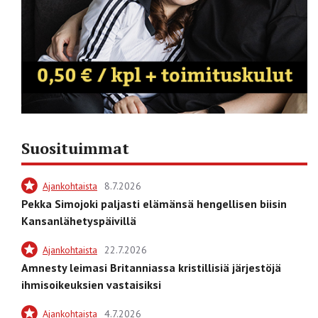
Suosituimmat
Ajankohtaista
8.7.2026
Pekka Simojoki paljasti elämänsä hengellisen biisin
Kansanlähetyspäivillä
Ajankohtaista
22.7.2026
Amnesty leimasi Britanniassa kristillisiä järjestöjä
ihmisoikeuksien vastaisiksi
Ajankohtaista
4.7.2026