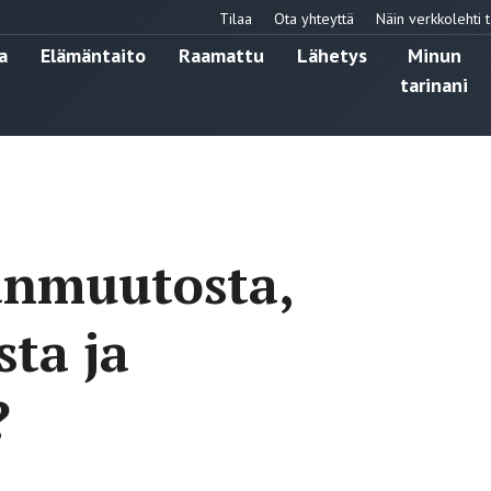
Tilaa
Ota yhteyttä
Näin verkkolehti t
a
Elämäntaito
Raamattu
Lähetys
Minun
tarinani
anmuutosta,
ta ja
?