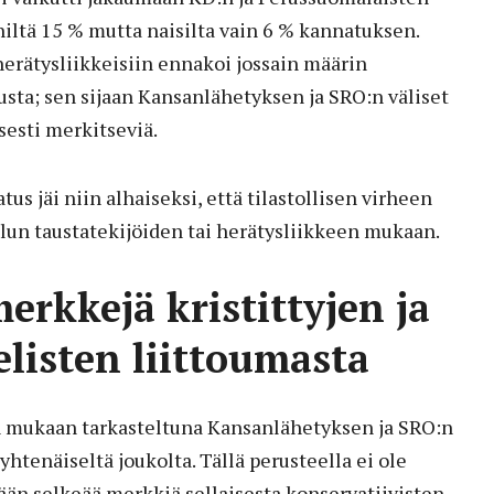
ehiltä 15 % mutta naisilta vain 6 % kannatuksen.
rätysliikkeisiin ennakoi jossain määrin
ta; sen sijaan Kansanlähetyksen ja SRO:n väliset
isesti merkitseviä.
s jäi niin alhaiseksi, että tilastollisen virheen
lun taustatekijöiden tai herätysliikkeen mukaan.
merkkejä kristittyjen ja
elisten liittoumasta
 mukaan tarkasteltuna Kansanlähetyksen ja SRO:n
 yhtenäiseltä joukolta. Tällä perusteella ei ole
än selkeää merkkiä sellaisesta konservatiivisten