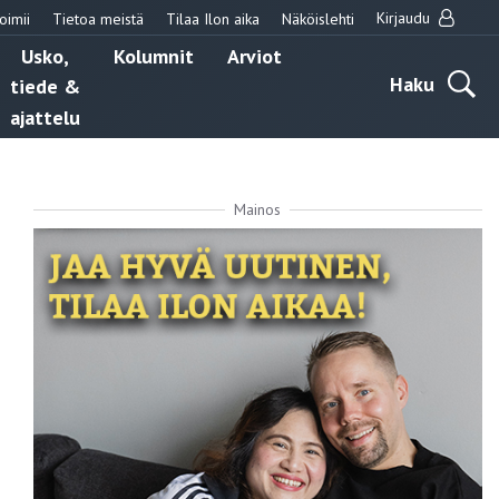
Kirjaudu
oimii
Tietoa meistä
Tilaa Ilon aika
Näköislehti
Usko,
Kolumnit
Arviot
Haku
tiede &
ajattelu
Mainos