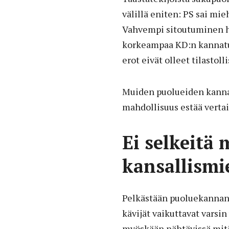
välillä eniten: PS sai mi
Vahvempi sitoutuminen he
korkeampaa KD:n kannatus
erot eivät olleet tilastoll
Muiden puolueiden kannatu
mahdollisuus estää vertai
Ei selkeitä 
kansallismi
Pelkästään puoluekannan
kävijät vaikuttavat varsin
myöskään nähtävissä mitä