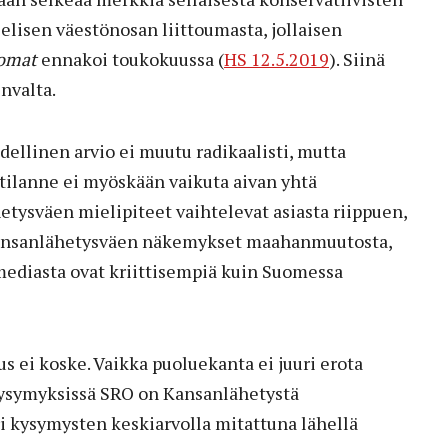
ielisen väestönosan liittoumasta, jollaisen
nomat
ennakoi toukokuussa (
HS 12.5.2019
). Siinä
nvalta.
ellinen arvio ei muutu radikaalisti, mutta
tilanne ei myöskään vaikuta aivan yhtä
etysväen mielipiteet vaihtelevat asiasta riippuen,
ansanlähetysväen näkemykset maahanmuutosta,
ediasta ovat kriittisempiä kuin Suomessa
 ei koske. Vaikka puoluekanta ei juuri erota
akysymyksissä SRO on Kansanlähetystä
i kysymysten keskiarvolla mitattuna lähellä