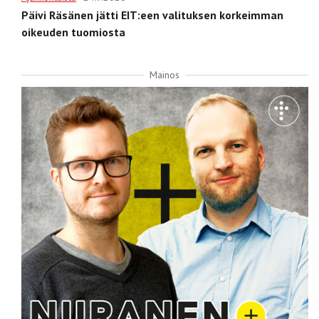
Päivi Räsänen jätti EIT:een valituksen korkeimman
oikeuden tuomiosta
Mainos