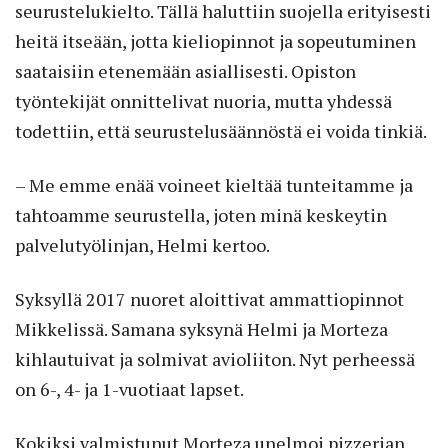
seurustelukielto. Tällä haluttiin suojella erityisesti
heitä itseään, jotta kieliopinnot ja sopeutuminen
saataisiin etenemään asiallisesti. Opiston
työntekijät onnittelivat nuoria, mutta yhdessä
todettiin, että seurustelusäännöstä ei voida tinkiä.
– Me emme enää voineet kieltää tunteitamme ja
tahtoamme seurustella, joten minä keskeytin
palvelutyölinjan, Helmi kertoo.
Syksyllä 2017 nuoret aloittivat ammattiopinnot
Mikkelissä. Samana syksynä Helmi ja Morteza
kihlautuivat ja solmivat avioliiton. Nyt perheessä
on 6-, 4- ja 1-vuotiaat lapset.
Kokiksi valmistunut Morteza unelmoi pizzerian