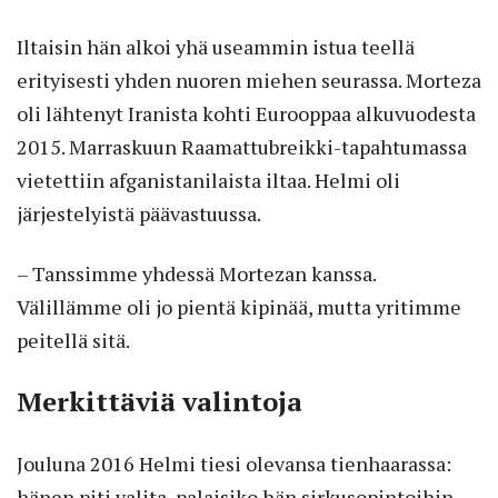
Iltaisin hän alkoi yhä useammin istua teellä
erityisesti yhden nuoren miehen seurassa. Morteza
oli lähtenyt Iranista kohti Eurooppaa alkuvuodesta
2015. Marraskuun Raamattubreikki-tapahtumassa
vietettiin afganistanilaista iltaa. Helmi oli
järjestelyistä päävastuussa.
– Tanssimme yhdessä Mortezan kanssa.
Välillämme oli jo pientä kipinää, mutta yritimme
peitellä sitä.
Merkittäviä valintoja
Jouluna 2016 Helmi tiesi olevansa tienhaarassa:
hänen piti valita, palaisiko hän sirkusopintoihin