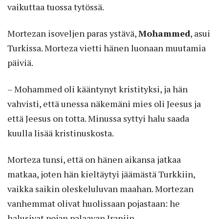
vaikuttaa tuossa tytössä.
Mortezan isoveljen paras ystävä,
Mohammed
, asui
Turkissa. Morteza vietti hänen luonaan muutamia
päiviä.
– Mohammed oli kääntynyt kristityksi, ja hän
vahvisti, että unessa näkemäni mies oli Jeesus ja
että Jeesus on totta. Minussa syttyi halu saada
kuulla lisää kristinuskosta.
Morteza tunsi, että on hänen aikansa jatkaa
matkaa, joten hän kieltäytyi jäämästä Turkkiin,
vaikka saikin oleskeluluvan maahan. Mortezan
vanhemmat olivat huolissaan pojastaan: he
halusivat pojan palaavan Iraniin.