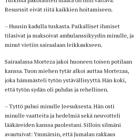
Turkissa pakolaisten määrä on niin valtava.
Resurssit eivät riitä kaikkien hoitamiseen.
– Huusin kadulla tuskasta. Paikalliset ihmiset
tilasivat ja maksoivat ambulanssikyydin minulle, ja
minut vietiin sairaalaan leikkaukseen.
Sairaalassa Morteza jakoi huoneen toisen potilaan
kanssa. Tuon miehen tytär alkoi auttaa Mortezaa,
joka hämmästeli tytön ystävällisyyttä. Hän koki,
että tytön sydän oli puhdas ja rehellinen.
– Tyttö puhui minulle Jeesuksesta. Hän osti
minulle vaatteita ja hedelmiä sekä neuvotteli
lääkäreiden kanssa puolestani. Silloin silmäni
avautuivat: Ymmärsin, että Jumalan rakkaus