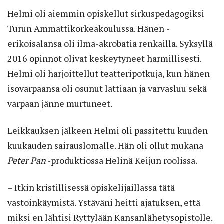
Helmi oli aiemmin opiskellut sirkuspedagogiksi
Turun Ammattikorkeakoulussa. Hänen ­
erikoisalansa oli ilma-akrobatia renkailla. Syksyllä
2016 opinnot olivat keskeytyneet harmillisesti.
Helmi oli harjoittellut teatteripotkuja, kun hänen
isovarpaansa oli osunut lattiaan ja varvasluu sekä
varpaan jänne murtuneet.
Leikkauksen jälkeen Helmi oli passitettu kuuden
kuukauden sairauslomalle. Hän oli ollut mukana
Peter Pan
-produktiossa Helinä Keijun roolissa.
– Itkin kristillisessä opiskelijaillassa tätä
vastoinkäymistä. Ystäväni heitti ajatuksen, että
miksi en lähtisi Ryttylään Kansanlähetysopistolle.