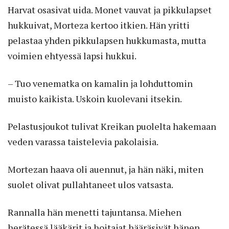
Harvat osasivat uida. Monet vauvat ja pikkulapset
hukkuivat, Morteza kertoo itkien. Hän yritti
pelastaa yhden pikkulapsen hukkumasta, mutta
voimien ehtyessä lapsi hukkui.
– Tuo venematka on kamalin ja lohduttomin
muisto kaikista. Uskoin kuolevani itsekin.
Pelastusjoukot tulivat Kreikan puolelta hakemaan
veden varassa taistelevia pakolaisia.
Mortezan haava oli auennut, ja hän näki, miten
suolet olivat pullahtaneet ulos vatsasta.
Rannalla hän menetti tajuntansa. Miehen
herätessä lääkärit ja hoitajat hääräsivät hänen