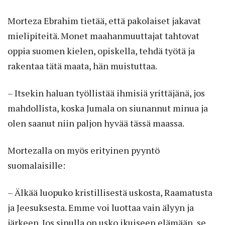
Morteza Ebrahim tietää, että pakolaiset jakavat
mielipiteitä. Monet maahanmuuttajat tahtovat
oppia suomen kielen, opiskella, tehdä työtä ja
rakentaa tätä maata, hän muistuttaa.
– Itsekin haluan työllistää ihmisiä yrittäjänä, jos
mahdollista, koska Jumala on siunannut minua ja
olen saanut niin paljon hyvää tässä maassa.
Mortezalla on myös erityinen pyyntö
suomalaisille:
– Älkää luopuko kristillisestä uskosta, Raamatusta
ja Jeesuksesta. Emme voi luottaa vain älyyn ja
järkeen. Jos sinulla on usko ikuiseen elämään, se