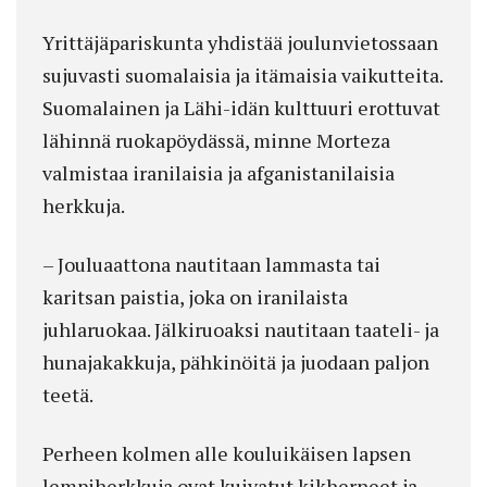
Yrittäjäpariskunta yhdistää joulunvietossaan
sujuvasti suomalaisia ja itämaisia vaikutteita.
Suomalainen ja Lähi-idän kulttuuri erottuvat
lähinnä ruokapöydässä, minne Morteza
valmistaa iranilaisia ja afganistanilaisia
herkkuja.
– Jouluaattona nautitaan lammasta tai
karitsan paistia, joka on iranilaista
juhlaruokaa. Jälkiruoaksi nautitaan taateli- ja
hunajakakkuja, pähkinöitä ja juodaan paljon
teetä.
Perheen kolmen alle kouluikäisen lapsen
lempiherkkuja ovat kuivatut kikherneet ja