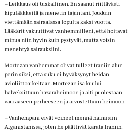
– Leikkaus oli tuskallinen. En saanut riittävästi
kipulääkkeitä ja menetin tajuntani. Jouduin
viettämään sairaalassa lopulta kaksi vuotta.
Lääkärit vakuuttivat vanhemmilleni, että hoitavat
minua niin hyvin kuin pystyvät, mutta voisin
menehtyä sairauksiini.
Mortezan vanhemmat olivat tulleet Iraniin alun
perin siksi, että suku ei hyväksynyt heidän
avioliittoaikeitaan. Mortezan isä kuului
halveksittuun hazaraheimoon ja äiti puolestaan
vauraaseen perheeseen ja arvostettuun heimoon.
– Vanhempani eivät voineet mennä naimisiin
Afganistanissa, joten he päättivät karata Iraniin.