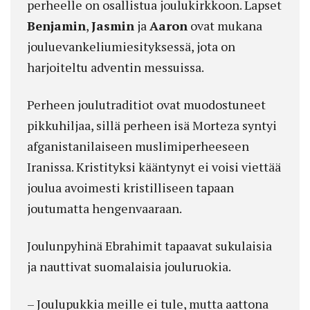
perheelle on osallistua joulukirkkoon. Lapset
Benjamin
,
Jasmin
ja
Aaron
ovat mukana
jouluevankeliumiesityksessä, jota on
harjoiteltu adventin messuissa.
Perheen joulutraditiot ovat muodostuneet
pikkuhiljaa, sillä perheen isä Morteza syntyi
afganistanilaiseen muslimiperheeseen
Iranissa. Kristityksi kääntynyt ei voisi viettää
joulua avoimesti kristilliseen tapaan
joutumatta hengenvaaraan.
Joulunpyhinä Ebrahimit tapaavat sukulaisia
ja nauttivat suomalaisia jouluruokia.
– Joulupukkia meille ei tule, mutta aattona