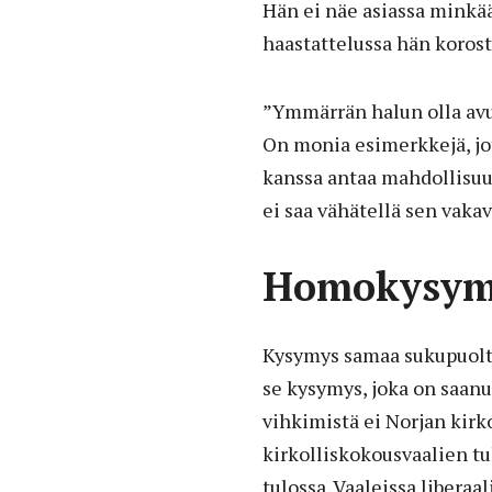
Hän ei näe asiassa minkään
haastattelussa hän korost
”Ymmärrän halun olla avuks
On monia esimerkkejä, jot
kanssa antaa mahdollisuud
ei saa vähätellä sen vaka
Homokysymy
Kysymys samaa sukupuolta
se kysymys, joka on saanut
vihkimistä ei Norjan kirko
kirkolliskokousvaalien t
tulossa. Vaaleissa liberaa