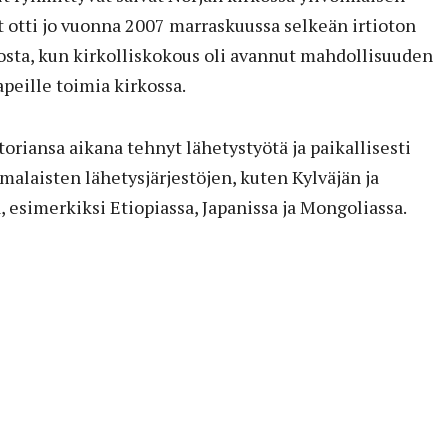
 otti jo vuonna 2007 marraskuussa selkeän irtioton
kosta, kun kirkolliskokous oli avannut mahdollisuuden
peille toimia kirkossa.
riansa aikana tehnyt lähetystyötä ja paikallisesti
malaisten lähetysjärjestöjen, kuten Kylväjän ja
esimerkiksi Etiopiassa, Japanissa ja Mongoliassa.