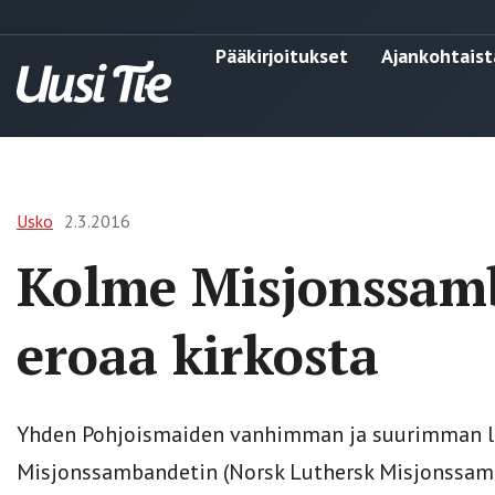
Pääkirjoitukset
Ajankohtaist
Usko
2.3.2016
Kolme Misjons­sam
eroaa kirkosta
Yhden Pohjoismaiden vanhimman ja suurimman lut
Misjonssambandetin (Norsk Luthersk Misjonssam