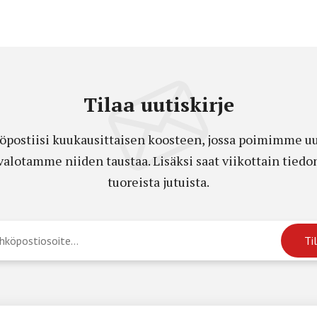
Tilaa uutiskirje
öpostiisi kuukausittaisen koosteen, jossa poimimme uut
a valotamme niiden taustaa. Lisäksi saat viikottain ti
tuoreista jutuista.