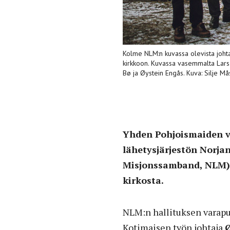
Kolme NLM:n kuvassa olevista johtaj
kirkkoon. Kuvassa vasemmalta Lars
Bø ja Øystein Engås. Kuva: Silje Må
Yhden Pohjoismaiden v
lähetysjärjestön Norj
Misjonssamband, NLM) k
kirkosta.
NLM:n hallituksen varap
Kotimaisen työn johtaja
Ø