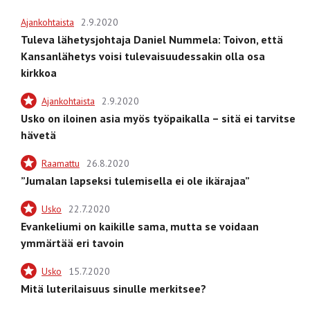
Ajankohtaista
2.9.2020
Tuleva lähetysjohtaja Daniel Nummela: Toivon, että
Kansanlähetys voisi tulevaisuudessakin olla osa
kirkkoa
Ajankohtaista
2.9.2020
Usko on iloinen asia myös työpaikalla – sitä ei tarvitse
hävetä
Raamattu
26.8.2020
”Jumalan lapseksi tulemisella ei ole ikärajaa”
Usko
22.7.2020
Evankeliumi on kaikille sama, mutta se voidaan
ymmärtää eri tavoin
Usko
15.7.2020
Mitä luterilaisuus sinulle merkitsee?