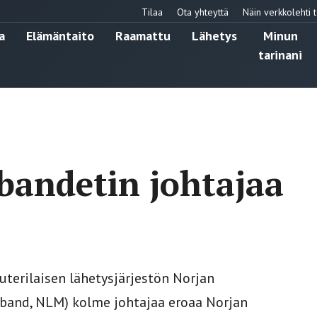
Tilaa
Ota yhteyttä
Näin verkkolehti t
a
Elämäntaito
Raamattu
Lähetys
Minun
tarinani
bandetin johtajaa
erilaisen lähetysjärjestön Norjan
band, NLM) kolme johtajaa eroaa Norjan