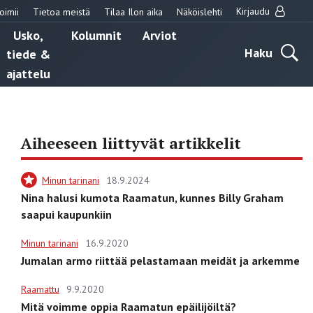
Kirjaudu
oimii
Tietoa meistä
Tilaa Ilon aika
Näköislehti
Usko,
Kolumnit
Arviot
Haku
tiede &
ajattelu
Aiheeseen liittyvät artikkelit
Minun tarinani
18.9.2024
Nina halusi kumota Raamatun, kunnes Billy Graham
saapui kaupunkiin
Minun tarinani
16.9.2020
Jumalan armo riittää pelastamaan meidät ja arkemme
Raamattu
9.9.2020
Mitä voimme oppia Raamatun epäilijöiltä?