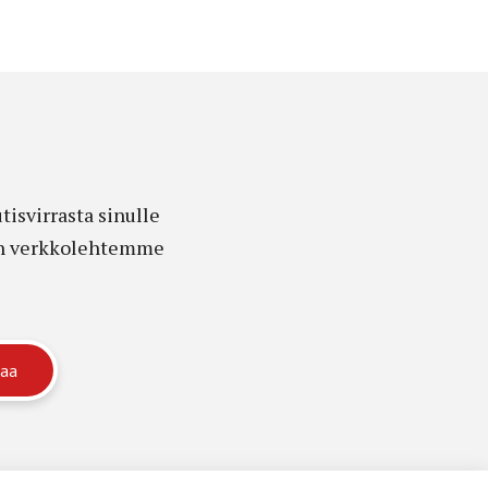
isvirrasta sinulle
edon verkkolehtemme