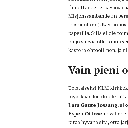
ilmoittaneet eroavansa nä
Misjonssambandetin per
trossamfunn). Käytännöss
paperilla. Sillä ei ole to
on jo vuosia ollut omia s
kaste ja ehtoollinen, ja n
Vain pieni o
Toistaiseksi NLM kirkkoku
myöskään kaikki ole jätt
Lars Gaute Jøssang
, ul
Espen Ottosen
ovat edel
pitää hyvänä sitä, että jä