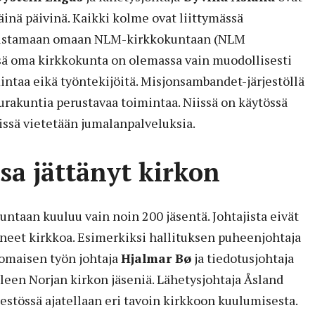
inä päivinä. Kaikki kolme ovat liittymässä
ustamaan omaan NLM-kirkkokuntaan (NLM
ä oma kirkkokunta on olemassa vain muodollisesti
imintaa eikä työntekijöitä. Misjonsambandet-järjestöllä
eurakuntia perustavaa toimintaa. Niissä on käytössä
iissä vietetään jumalanpalveluksia.
sa jättänyt kirkon
ntaan kuuluu vain noin 200 jäsentä. Johtajista eivät
äneet kirkkoa. Esimerkiksi hallituksen puheenjohtaja
komaisen työn johtaja
Hjalmar Bø
ja tiedotusjohtaja
leen Norjan kirkon jäseniä. Lähetysjohtaja Åsland
rjestössä ajatellaan eri tavoin kirkkoon kuulumisesta.