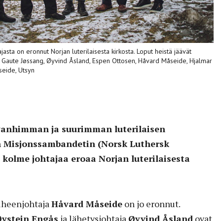
asta on eronnut Norjan luterilaisesta kirkosta. Loput heistä jäävät
 Gaute Jøssang, Øyvind Åsland, Espen Ottosen, Håvard Måseide, Hjalmar
seide, Utsyn
anhimman ja suurimman luterilaisen
an Misjonssambandetin (Norsk Luthersk
olme johtajaa eroaa Norjan luterilaisesta
uheenjohtaja
Håvard Måseide
on jo eronnut.
ystein Engås
ja lähetysjohtaja
Øyvind Åsland
ovat