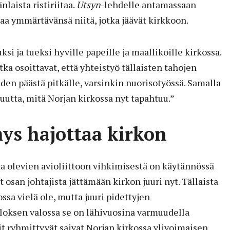
laista ristiriitaa.
Utsyn
-lehdelle antamassaan
aa ymmärtävänsä niitä, jotka jäävät kirkkoon.
i ja tueksi hyville papeille ja maallikoille kirkossa.
ka osoittavat, että yhteistyö tällaisten tahojen
en päästä pitkälle, varsinkin nuorisotyössä. Samalla
vuutta, mitä Norjan kirkossa nyt tapahtuu.”
s hajottaa kirkon
 olevien avioliittoon vihkimisestä on käytännössä
 osan johtajista jättämään kirkon juuri nyt. Tällaista
ssa vielä ole, mutta juuri pidettyjen
uloksen valossa se on lähivuosina varmuudella
lit ryhmittyvät saivat Norjan kirkossa ylivoimaisen