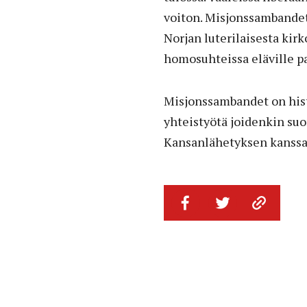
voiton. Misjonssambandet
Norjan luterilaisesta kir
homosuhteissa eläville pa
Misjonssambandet on histo
yhteistyötä joidenkin suo
Kansanlähetyksen kanssa, 