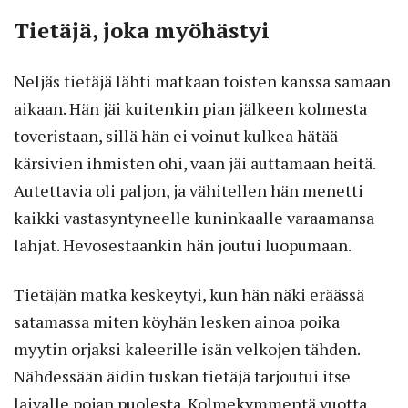
Tietäjä, joka myöhästyi
Neljäs tietäjä lähti matkaan toisten kanssa samaan
aikaan. Hän jäi kuitenkin pian jälkeen kolmesta
toveristaan, sillä hän ei voinut kulkea hätää
kärsivien ihmisten ohi, vaan jäi auttamaan heitä.
Autettavia oli paljon, ja vähitellen hän menetti
kaikki vastasyntyneelle kuninkaalle varaamansa
lahjat. Hevosestaankin hän joutui luopumaan.
Tietäjän matka keskeytyi, kun hän näki eräässä
satamassa miten köyhän lesken ainoa poika
myytin orjaksi kaleerille isän velkojen tähden.
Nähdessään äidin tuskan tietäjä tarjoutui itse
laivalle pojan puolesta. Kolmekymmentä vuotta