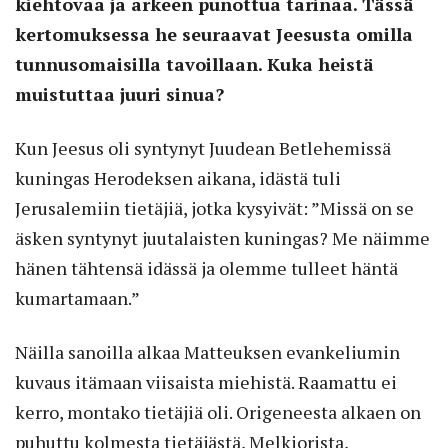
kiehtovaa ja arkeen punottua tarinaa. Tässä
kertomuksessa he seuraavat Jeesusta omilla
tunnusomaisilla tavoillaan. Kuka heistä
muistuttaa juuri sinua?
Kun Jeesus oli syntynyt Juudean Betlehemissä
kuningas Herodeksen aikana, idästä tuli
Jerusalemiin tietäjiä, jotka kysyivät: ”Missä on se
äsken syntynyt juutalaisten kuningas? Me näimme
hänen tähtensä idässä ja olemme tulleet häntä
kumartamaan.”
Näilla sanoilla alkaa Matteuksen evankeliumin
kuvaus itämaan viisaista miehistä. Raamattu ei
kerro, montako tietäjiä oli. Origeneesta alkaen on
puhuttu kolmesta tietäjästä, Melkiorista,