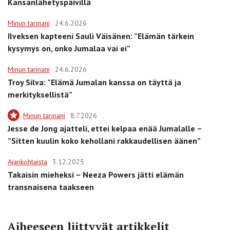
Kansanlähetyspäivillä
Minun tarinani
24.6.2026
Ilveksen kapteeni Sauli Väisänen: ”Elämän tärkein
kysymys on, onko Jumalaa vai ei”
Minun tarinani
24.6.2026
Troy Silva: ”Elämä Jumalan kanssa on täyttä ja
merkityksellistä”
Minun tarinani
8.7.2026
Jesse de Jong ajatteli, ettei kelpaa enää Jumalalle –
”Sitten kuulin koko kehollani rakkaudellisen äänen”
Ajankohtaista
3.12.2025
Takaisin mieheksi – Neeza Powers jätti elämän
transnaisena taakseen
Aiheeseen liittyvät artikkelit