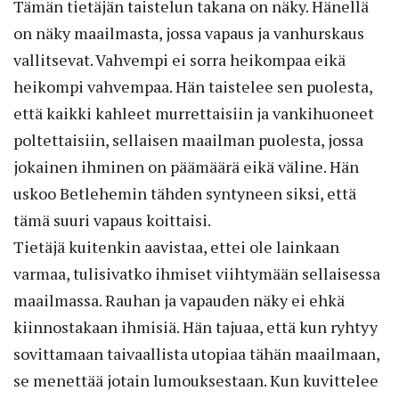
Tämän tietäjän taistelun takana on näky. Hänellä
on näky maailmasta, jossa vapaus ja vanhurskaus
vallitsevat. Vahvempi ei sorra heikompaa eikä
heikompi vahvempaa. Hän taistelee sen puolesta,
että kaikki kahleet murrettaisiin ja vankihuoneet
poltettaisiin, sellaisen maailman puolesta, jossa
jokainen ihminen on päämäärä eikä väline. Hän
uskoo Betlehemin tähden syntyneen siksi, että
tämä suuri vapaus koittaisi.
Tietäjä kuitenkin aavistaa, ettei ole lainkaan
varmaa, tulisivatko ihmiset viihtymään sellaisessa
maailmassa. Rauhan ja vapauden näky ei ehkä
kiinnostakaan ihmisiä. Hän tajuaa, että kun ryhtyy
sovittamaan taivaallista utopiaa tähän maailmaan,
se menettää jotain lumouksestaan. Kun kuvittelee