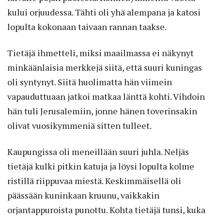
kului orjuudessa. Tähti oli yhä alempana ja katosi
lopulta kokonaan taivaan rannan taakse.
Tietäjä ihmetteli, miksi maailmassa ei näkynyt
minkäänlaisia merkkejä siitä, että suuri kuningas
oli syntynyt. Siitä huolimatta hän viimein
vapauduttuaan jatkoi matkaa länttä kohti. Vihdoin
hän tuli Jerusalemiin, jonne hänen toverinsakin
olivat vuosikymmeniä sitten tulleet.
Kaupungissa oli meneillään suuri juhla. Neljäs
tietäjä kulki pitkin katuja ja löysi lopulta kolme
ristillä riippuvaa miestä. Keskimmäisellä oli
päässään kuninkaan kruunu, vaikkakin
orjantappuroista punottu. Kohta tietäjä tunsi, kuka