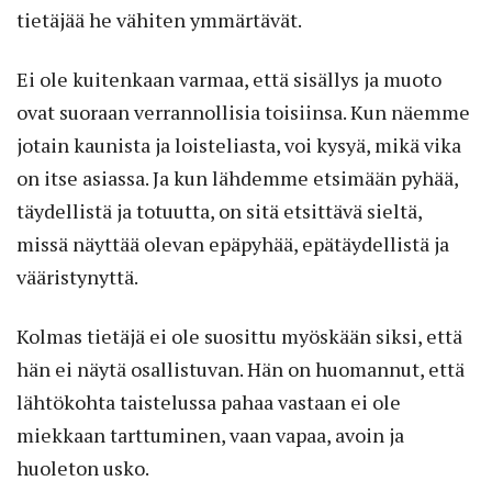
tietäjää he vähiten ymmärtävät.
Ei ole kuitenkaan varmaa, että sisällys ja muoto
ovat suoraan verrannollisia toisiinsa. Kun näemme
jotain kaunista ja loisteliasta, voi kysyä, mikä vika
on itse asiassa. Ja kun lähdemme etsimään pyhää,
täydellistä ja totuutta, on sitä etsittävä sieltä,
missä näyttää olevan epäpyhää, epätäydellistä ja
vääristynyttä.
Kolmas tietäjä ei ole suosittu myöskään siksi, että
hän ei näytä osallistuvan. Hän on huomannut, että
lähtökohta taistelussa pahaa vastaan ei ole
miekkaan tarttuminen, vaan vapaa, avoin ja
huoleton usko.