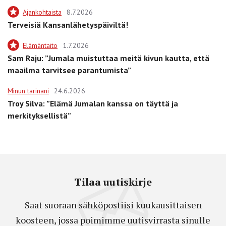
Ajankohtaista
8.7.2026
Terveisiä Kansanlähetyspäiviltä!
Elämäntaito
1.7.2026
Sam Raju: ”Jumala muistuttaa meitä kivun kautta, että
maailma tarvitsee parantumista”
Minun tarinani
24.6.2026
Troy Silva: ”Elämä Jumalan kanssa on täyttä ja
merkityksellistä”
Tilaa uutiskirje
Saat suoraan sähköpostiisi kuukausittaisen
koosteen, jossa poimimme uutisvirrasta sinulle