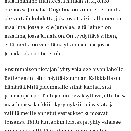
maailmamme tilanteesta mitään siitä, onko
olemassa Jumalaa. Ongelma on siinä, ettei meillä
ole vertailukohdetta, joka osoittaisi: tällainen on
maailma, jossa ei ole Jumalaa, ja tällainen on
maailma, jossa Jumala on. On tyydyttävä siihen,
että meillä on vain tämä yksi maailma, jossa
Jumala joko on tai ei ole.
Ensimmäisen tietäjän lyhty valaisee aivan lähelle.
Betlehemin tähti näyttää suunnan. Kaikkialla on
hämärää. Mitä pidemmälle silmä kantaa, sitä
pimeämpää on. Tietäjän on hyväksyttävä, että tässä
maailmassa kaikkiin kysymyksiin ei vastata ja
välillä meille annetut vastaukset kumoavat
toisensa. Tähti kuitenkin loistaa ja lyhty valaisee
niin paljon, että tämä ihmeellinen maailma