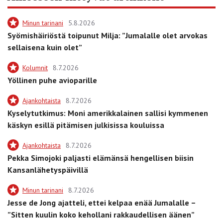
Minun tarinani
5.8.2026
Syömishäiriöstä toipunut Milja: ”Jumalalle olet arvokas
sellaisena kuin olet”
Kolumnit
8.7.2026
Yöllinen puhe avioparille
Ajankohtaista
8.7.2026
Kyselytutkimus: Moni amerikkalainen sallisi kymmenen
käskyn esillä pitämisen julkisissa kouluissa
Ajankohtaista
8.7.2026
Pekka Simojoki paljasti elämänsä hengellisen biisin
Kansanlähetyspäivillä
Minun tarinani
8.7.2026
Jesse de Jong ajatteli, ettei kelpaa enää Jumalalle –
”Sitten kuulin koko kehollani rakkaudellisen äänen”