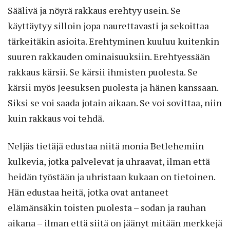
Säälivä ja nöyrä rakkaus erehtyy usein. Se
käyttäytyy silloin jopa naurettavasti ja sekoittaa
tärkeitäkin asioita. Erehtyminen kuuluu kuitenkin
suuren rakkauden ominaisuuksiin. Erehtyessään
rakkaus kärsii. Se kärsii ihmisten puolesta. Se
kärsii myös Jeesuksen puolesta ja hänen kanssaan.
Siksi se voi saada jotain aikaan. Se voi sovittaa, niin
kuin rakkaus voi tehdä.
Neljäs tietäjä edustaa niitä monia Betlehemiin
kulkevia, jotka palvelevat ja uhraavat, ilman että
heidän työstään ja uhristaan kukaan on tietoinen.
Hän edustaa heitä, jotka ovat antaneet
elämänsäkin toisten puolesta – sodan ja rauhan
aikana – ilman että siitä on jäänyt mitään merkkejä