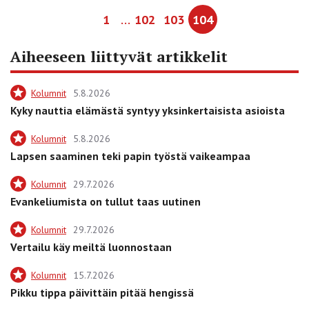
…
1
102
103
104
Aiheeseen liittyvät artikkelit
Kolumnit
5.8.2026
Kyky nauttia elämästä syntyy yksinkertaisista asioista
Kolumnit
5.8.2026
Lapsen saaminen teki papin työstä vaikeampaa
Kolumnit
29.7.2026
Evankeliumista on tullut taas uutinen
Kolumnit
29.7.2026
Vertailu käy meiltä luonnostaan
Kolumnit
15.7.2026
Pikku tippa päivittäin pitää hengissä