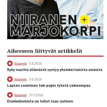
Aiheeseen liittyvät artikkelit
Kolumnit
5.8.2026
Kyky nauttia elämästä syntyy yksinkertaisista asioista
Kolumnit
5.8.2026
Lapsen saaminen teki papin työstä vaikeampaa
Kolumnit
29.7.2026
Evankeliumista on tullut taas uutinen