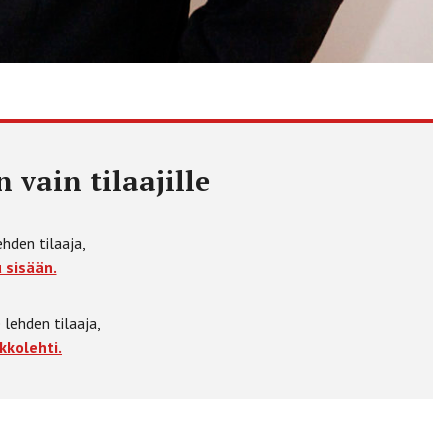
 vain tilaajille
ehden tilaaja,
 sisään.
 lehden tilaaja,
kkolehti.