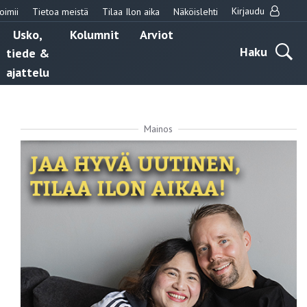
Kirjaudu
oimii
Tietoa meistä
Tilaa Ilon aika
Näköislehti
Usko,
Kolumnit
Arviot
Haku
tiede &
ajattelu
Mainos