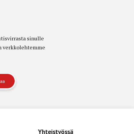
isvirrasta sinulle
edon verkkolehtemme
Yhteistyössä