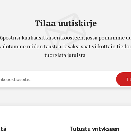
Tilaa uutiskirje
öpostiisi kuukausittaisen koosteen, jossa poimimme uut
a valotamme niiden taustaa. Lisäksi saat viikottain ti
tuoreista jutuista.
ttä
Tutustu yritykseen