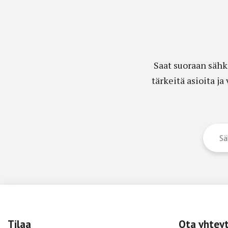
Saat suoraan sähk
tärkeitä asioita j
Tilaa
Ota yhtey